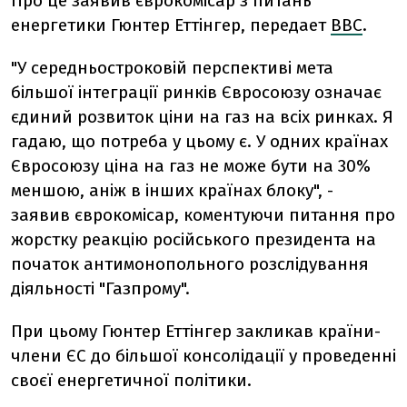
Про це заявив єврокомісар з питань
енергетики Гюнтер Еттінгер, передает
ВВС
.
"У середньостроковій перспективі мета
більшої інтеграції ринків Євросоюзу означає
єдиний розвиток ціни на газ на всіх ринках. Я
гадаю, що потреба у цьому є. У одних країнах
Євросоюзу ціна на газ не може бути на 30%
меншою, аніж в інших країнах блоку", -
заявив єврокомісар, коментуючи питання про
жорстку реакцію російського президента на
початок антимонопольного розслідування
діяльності "Газпрому".
При цьому Гюнтер Еттінгер закликав країни-
члени ЄС до більшої консолідації у проведенні
своєї енергетичної політики.