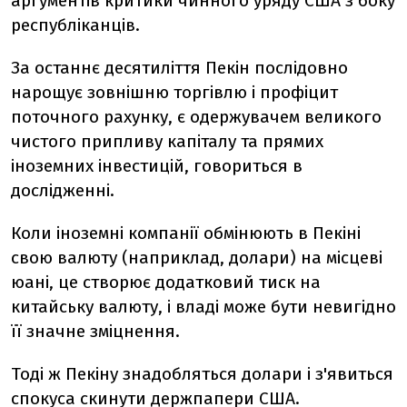
аргументів критики чинного уряду США з боку
республіканців.
За останнє десятиліття Пекін послідовно
нарощує зовнішню торгівлю і профіцит
поточного рахунку, є одержувачем великого
чистого припливу капіталу та прямих
іноземних інвестицій, говориться в
дослідженні.
Коли іноземні компанії обмінюють в Пекіні
свою валюту (наприклад, долари) на місцеві
юані, це створює додатковий тиск на
китайську валюту, і владі може бути невигідно
її значне зміцнення.
Тоді ж Пекіну знадобляться долари і з'явиться
спокуса скинути держпапери США.