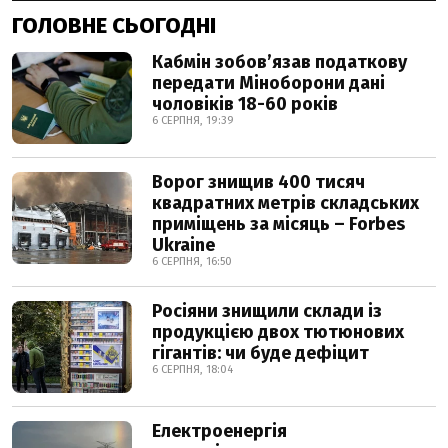
ГОЛОВНЕ СЬОГОДНІ
Кабмін зобовʼязав податкову
передати Міноборони дані
чоловіків 18-60 років
6 СЕРПНЯ, 19:39
Ворог знищив 400 тисяч
квадратних метрів складських
приміщень за місяць – Forbes
Ukraine
6 СЕРПНЯ, 16:50
Росіяни знищили склади із
продукцією двох тютюнових
гігантів: чи буде дефіцит
6 СЕРПНЯ, 18:04
Електроенергія