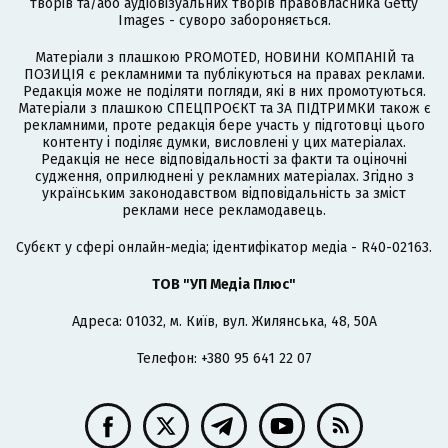
творів та/або аудіовізуальних творів правовласника Getty
Images - суворо забороняється.
Матеріали з плашкою PROMOTED, НОВИНИ КОМПАНІЙ та
ПОЗИЦІЯ є рекламними та публікуються на правах реклами.
Редакція може не поділяти погляди, які в них промотуються.
Матеріали з плашкою СПЕЦПРОЄКТ та ЗА ПІДТРИМКИ також є
рекламними, проте редакція бере участь у підготовці цього
контенту і поділяє думки, висловлені у цих матеріалах.
Редакція не несе відповідальності за факти та оціночні
судження, оприлюднені у рекламних матеріалах. Згідно з
українським законодавством відповідальність за зміст
реклами несе рекламодавець.
Cубєкт у сфері онлайн-медіа; ідентифікатор медіа - R40-02163.
ТОВ "УП Медіа Плюс"
Адреса: 01032, м. Київ, вул. Жилянська, 48, 50А
Телефон: +380 95 641 22 07