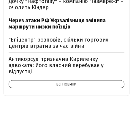
Дочку "Нафтогазу" – компанію "Газмережі" –
очолить Кіндер
Через атаки РФ Укрзалізниця змінила
маршрути низки поїздів
"Епіцентр" розповів, скільки торгових
центрів втратив за час війни
Антикорсуд призначив Кириленку
адвоката: його власний перебуває у
відпустці
ВСІ НОВИНИ