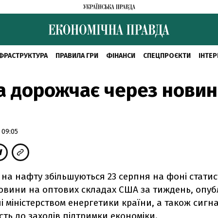
ФРАСТРУКТУРА
ПРАВИЛА ГРИ
ФІНАНСИ
СПЕЦПРОЄКТИ
ІНТЕР
 дорожчає через новин
 09:05
и на нафту збільшуються 23 серпня на фоні стат
ровини на оптових складах США за тиждень, опуб
 міністерством енергетики країни, а також сигна
сть до заходів підтримки економіки.