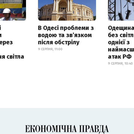
і
В Одесі проблеми з
Одещина
и
водою та звʼязком
без світл
ерез
після обстрілу
однієї з
наймасш
9 СЕРПНЯ, 11:00
я світла
атак РФ
9 СЕРПНЯ, 10:40