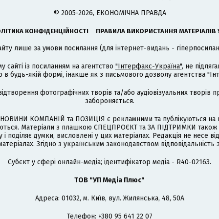
© 2005-2026, ЕКОНОМІЧНА ПРАВДА
ЛІТИКА КОНФІДЕНЦІЙНОСТІ
ПРАВИЛА ВИКОРИСТАННЯ МАТЕРІАЛІВ 
айту лише за умови посилання (для інтернет-видань - гіперпосиланн
му сайті із посиланням на агентство
"Інтерфакс-Україна"
, не підля
 будь-якій формі, інакше як з письмового дозволу агентства "Ін
відтворення фотографічних творів та/або аудіовізуальних творів п
забороняється.
НОВИНИ КОМПАНІЙ та ПОЗИЦІЯ є рекламними та публікуються на п
туються. Матеріали з плашкою СПЕЦПРОЄКТ та ЗА ПІДТРИМКИ також
 і поділяє думки, висловлені у цих матеріалах. Редакція не несе ві
атеріалах. Згідно з українським законодавством відповідальність 
Cубєкт у сфері онлайн-медіа; ідентифікатор медіа - R40-02163.
ТОВ "УП Медіа Плюс"
Адреса: 01032, м. Київ, вул. Жилянська, 48, 50А
Телефон: +380 95 641 22 07