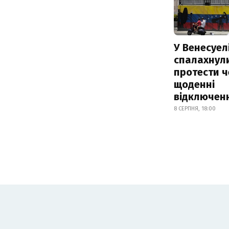
У Венесуел
спалахнул
протести ч
щоденні
відключенн
8 СЕРПНЯ, 18:00