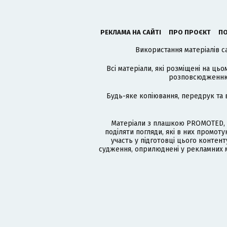
РЕКЛАМА НА САЙТІ
ПРО ПРОЄКТ
ПО
Використання матеріалів с
Всі матеріали, які розміщені на цьо
розповсюдженню в
Будь-яке копіювання, передрук та 
Матеріали з плашкою PROMOTED, 
поділяти погляди, які в них промо
участь у підготовці цього контенту
судження, оприлюднені у рекламних м