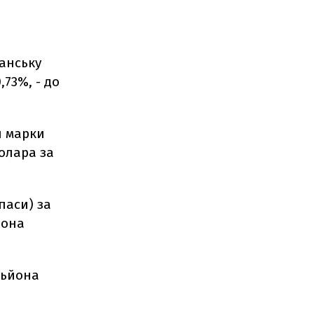
канську
,73%, - до
ш марки
долара за
паси) за
йона
льйона