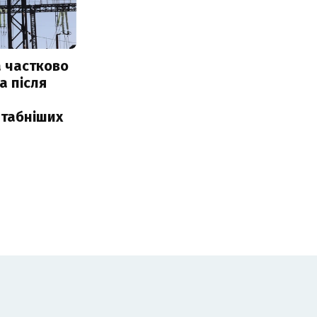
 частково
а після
табніших