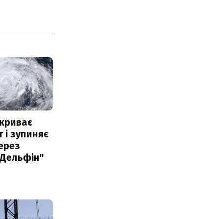
акриває
 і зупиняє
ерез
"Дельфін"