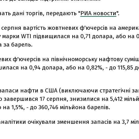
чать дані торгів, передають "
РИА новости
".
 серпня вартість жовтневих ф'ючерсів на амери
 марки WTI підвищилася на 0,71 долара, або на 0
а за барель.
евих ф'ючерсів на північноморську нафтову сумі
шилася на 0,94 долара, або на 0,82%, - до 115,85 
 запаси нафти в США (виключаючи стратегічні за
 завершився 17 серпня, знизилися на 5,412 міль
 на 1,5%, - до 360,746 мільйона барелів.
налітики очікували зменшення запасів на 3,7 мі