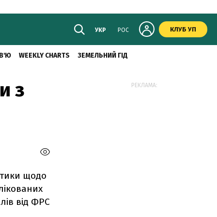
КЛУБ УП
УКР
РОС
В'Ю
WEEKLY CHARTS
ЗЕМЕЛЬНИЙ ГІД
и з
РЕКЛАМА:
истики щодо
лікованих
лів від ФРС