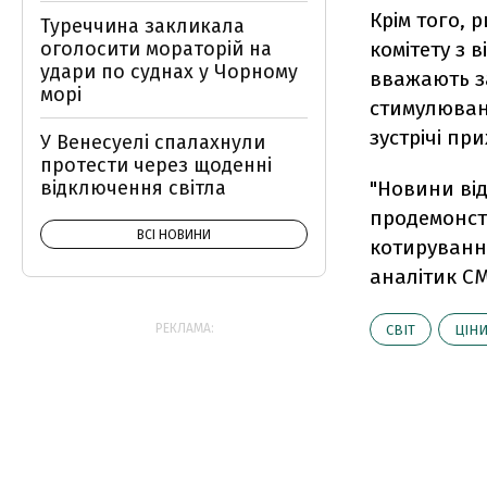
Крім того, 
Туреччина закликала
оголосити мораторій на
комітету з 
удари по суднах у Чорному
вважають за
морі
стимулюванн
зустрічі при
У Венесуелі спалахнули
протести через щоденні
відключення світла
"Новини ві
продемонст
ВСІ НОВИНИ
котируванн
аналітик CM
РЕКЛАМА:
СВІТ
ЦІН