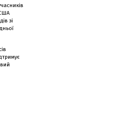
учасників
 США
ів зі
дньої
сів
дтримує
овий