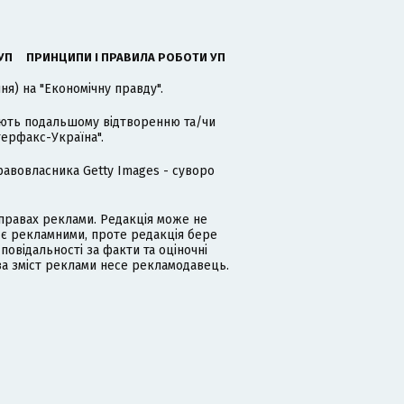
УП
ПРИНЦИПИ І ПРАВИЛА РОБОТИ УП
я) на "Економічну правду".
гають подальшому відтворенню та/чи
терфакс-Україна".
равовласника Getty Images - суворо
равах реклами. Редакція може не
 є рекламними, проте редакція бере
дповідальності за факти та оціночні
за зміст реклами несе рекламодавець.