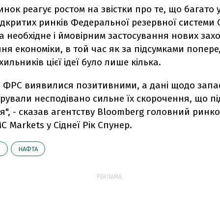
ринок реагує ростом на звістки про те, що багато 
відкритих ринків Федеральної резервної системи
 необхідне і ймовірним застосування нових заход
я економіки, в той час як за підсумками попере
хильників цієї ідеї було лише кілька.
д ФРС виявилися позитивними, а дані щодо запа
рували несподівано сильне їх скорочення, що пі
я", - сказав агентству Bloomberg головний ринк
C Markets у Сіднеї Рік Спунер.
И
НАФТА
РЕКЛАМА: