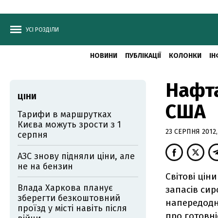
УСІ РОЗДІЛИ
НОВИНИ
ПУБЛІКАЦІЇ
КОЛОНКИ
ІН
Нафта
ЦІНИ
США
Тарифи в маршрутках
Києва можуть зрости з 1
23 СЕРПНЯ 2012,
серпня
АЗС знову підняли ціни, але
не на бензин
Світові цін
Влада Харкова планує
запасів си
зберегти безкоштовний
напередодні
проїзд у місті навіть після
про готовні