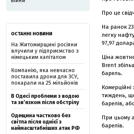
війни
Про це свід
На ранок 23
ОСТАННІ НОВИНИ
легку нафту
97,97 долар
На Житомирщині росіяни
влучили у підприємство з
Ціна жовтн
німецьким капіталом
Brent збіль
Компанію, яка невчасно
барель.
поставила дрони для ЗСУ,
покарали на 25 мільйонів
Комерційні
тиждень, що
В Одесі проблеми з водою
та звʼязком після обстрілу
барелів, або
Одещина частково без
При цьому а
світла після однієї з
барелів.
наймасштабніших атак РФ