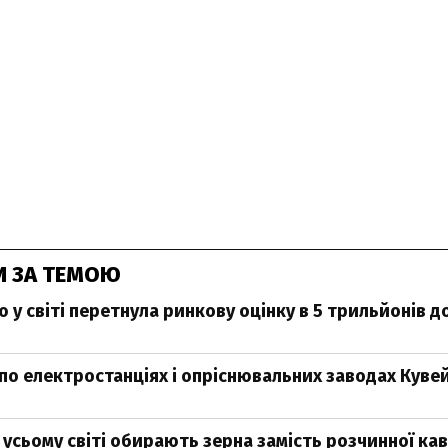
И ЗА ТЕМОЮ
 у світі перетнула ринкову оцінку в 5 трильйонів д
 по електростанціях і опріснювальних заводах Куве
 усьому світі обирають зерна замість розчинної ка