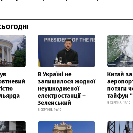
СЬОГОДНІ
ув
В Україні не
Китай з
овтневий
залишилося жодної
аеропорт
істю
неушкодженої
потяги ч
ільярда
електростанції –
тайфун 
Зеленський
8 СЕРПНЯ, 17:10
8 СЕРПНЯ, 14:10