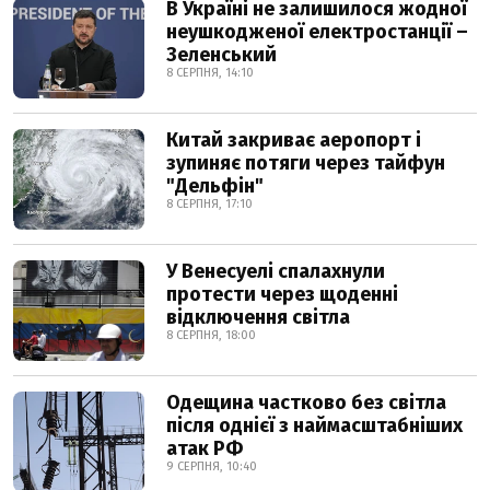
В Україні не залишилося жодної
неушкодженої електростанції –
Зеленський
8 СЕРПНЯ, 14:10
Китай закриває аеропорт і
зупиняє потяги через тайфун
"Дельфін"
8 СЕРПНЯ, 17:10
У Венесуелі спалахнули
протести через щоденні
відключення світла
8 СЕРПНЯ, 18:00
Одещина частково без світла
після однієї з наймасштабніших
атак РФ
9 СЕРПНЯ, 10:40