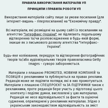
ПРАВИЛА ВИКОРИСТАННЯ МАТЕРІАЛІВ УП
ПРИНЦИПИ І ПРАВИЛА РОБОТИ УП
Використання матеріалів сайту лише за умови посилання (для
інтернет-видань - гіперпосилання) на "Економічну правду".
Всі матеріали, які розміщені на цьому сайті із посиланням на
агентство
"Інтерфакс-Україна"
, не підлягають подальшому
відтворенню та/чи розповсюдженню в будь-якій формі,
інакше як з письмового дозволу агентства "Інтерфакс-
Україна".
Будь-яке копіювання, передрук та відтворення фотографічних
творів та/або аудіовізуальних творів правовласника Getty
Images - суворо забороняється.
Матеріали з плашкою PROMOTED, НОВИНИ КОМПАНІЙ та
ПОЗИЦІЯ є рекламними та публікуються на правах реклами.
Редакція може не поділяти погляди, які в них промотуються.
Матеріали з плашкою СПЕЦПРОЄКТ та ЗА ПІДТРИМКИ також є
рекламними, проте редакція бере участь у підготовці цього
контенту і поділяє думки, висловлені у цих матеріалах.
Редакція не несе відповідальності за факти та оціночні
судження, оприлюднені у рекламних матеріалах. Згідно з
українським законодавством відповідальність за зміст