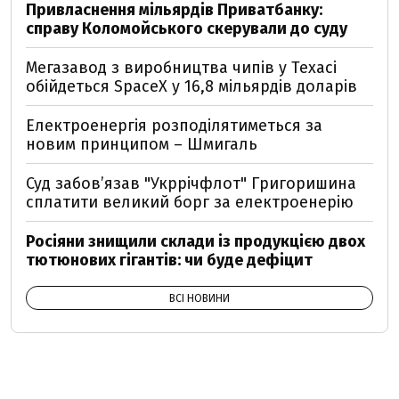
Привласнення мільярдів Приватбанку:
справу Коломойського скерували до суду
Мегазавод з виробництва чипів у Техасі
обійдеться SpaceX у 16,8 мільярдів доларів
Електроенергія розподілятиметься за
новим принципом – Шмигаль
Суд забов’язав "Укррічфлот" Григоришина
сплатити великий борг за електроенерію
Росіяни знищили склади із продукцією двох
тютюнових гігантів: чи буде дефіцит
ВСІ НОВИНИ