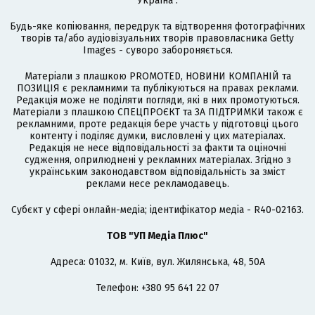
Україна".
Будь-яке копіювання, передрук та відтворення фотографічних
творів та/або аудіовізуальних творів правовласника Getty
Images - суворо забороняється.
Матеріали з плашкою PROMOTED, НОВИНИ КОМПАНІЙ та
ПОЗИЦІЯ є рекламними та публікуються на правах реклами.
Редакція може не поділяти погляди, які в них промотуються.
Матеріали з плашкою СПЕЦПРОЄКТ та ЗА ПІДТРИМКИ також є
рекламними, проте редакція бере участь у підготовці цього
контенту і поділяє думки, висловлені у цих матеріалах.
Редакція не несе відповідальності за факти та оціночні
судження, оприлюднені у рекламних матеріалах. Згідно з
українським законодавством відповідальність за зміст
реклами несе рекламодавець.
Cубєкт у сфері онлайн-медіа; ідентифікатор медіа - R40-02163.
ТОВ "УП Медіа Плюс"
Адреса: 01032, м. Київ, вул. Жилянська, 48, 50А
Телефон: +380 95 641 22 07