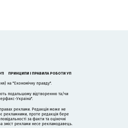
УП
ПРИНЦИПИ І ПРАВИЛА РОБОТИ УП
я) на "Економічну правду".
гають подальшому відтворенню та/чи
терфакс-Україна".
равах реклами. Редакція може не
 є рекламними, проте редакція бере
дповідальності за факти та оціночні
за зміст реклами несе рекламодавець.