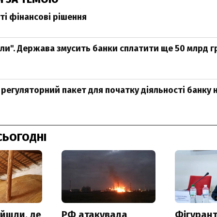
ті фінансові рішення
іли". Держава змусить банки сплатити ще 50 млрд г
 регуляторний пакет для початку діяльності банку 
СЬОГОДНІ
айшли, де
РФ атакувала
Фігурант