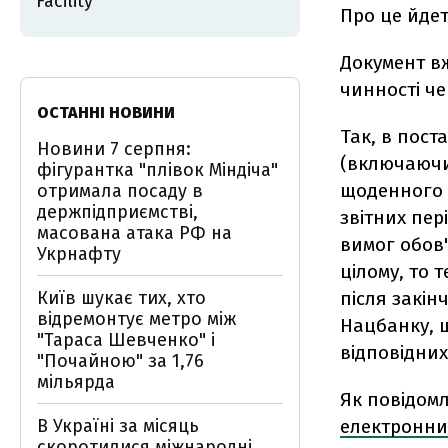
Facility
Про це йде
Документ вж
чинності чер
ОСТАННІ НОВИНИ
Так, в пост
Новини 7 серпня:
(включаючи 
фігурантка "плівок Міндіча"
щоденного 
отримала посаду в
держпідприємстві,
звітних пер
масована атака РФ на
вимог обов'
Укрнафту
цілому, то 
Київ шукає тих, хто
після закін
відремонтує метро між
Нацбанку, щ
"Тараса Шевченко" і
відповідних
"Почайною" за 1,76
мільярда
Як повідом
В Україні за місяць
електронни
скоротилися міжнародні