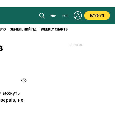
КЛУБ УП
УКР
РОС
В'Ю
ЗЕМЕЛЬНИЙ ГІД
WEEKLY CHARTS
в
РЕКЛАМА:
и можуть
зервів, не