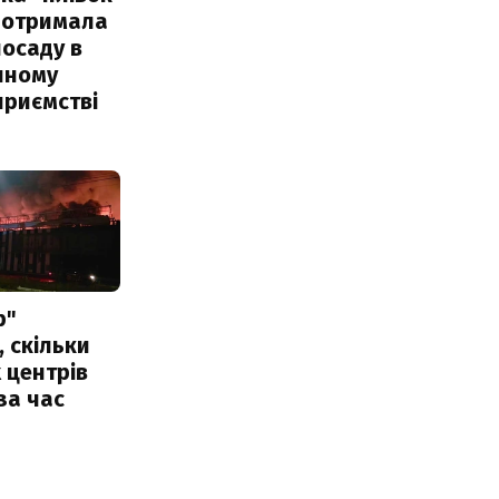
 отримала
посаду в
чному
приємстві
р"
, скільки
 центрів
за час