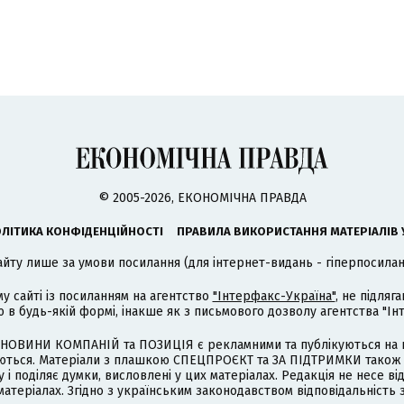
© 2005-2026, ЕКОНОМІЧНА ПРАВДА
ЛІТИКА КОНФІДЕНЦІЙНОСТІ
ПРАВИЛА ВИКОРИСТАННЯ МАТЕРІАЛІВ 
айту лише за умови посилання (для інтернет-видань - гіперпосиланн
му сайті із посиланням на агентство
"Інтерфакс-Україна"
, не підля
 будь-якій формі, інакше як з письмового дозволу агентства "Ін
НОВИНИ КОМПАНІЙ та ПОЗИЦІЯ є рекламними та публікуються на п
туються. Матеріали з плашкою СПЕЦПРОЄКТ та ЗА ПІДТРИМКИ також
 і поділяє думки, висловлені у цих матеріалах. Редакція не несе ві
атеріалах. Згідно з українським законодавством відповідальність 