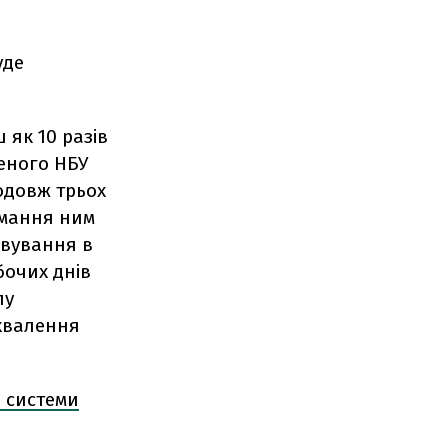
уде
 як 10 разів
ченого НБУ
одовж трьох
имання ним
рвування в
бочих днів
лу
ухвалення
ю системи