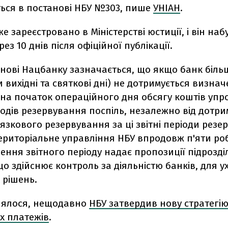
ться в постанові НБУ №303, пише
УНІАН
.
е зареєстровано в Міністерстві юстиції, і він наб
ез 10 днів після офіційної публікації.
анові Нацбанку зазначається, що якщо банк більш
вихідні та святкові дні) не дотримується визна
на початок операційного дня обсягу коштів упр
іодів резервування поспіль, незалежно від дотр
язкового резервування за ці звітні періоди резе
територіальне управління НБУ впродовж п'яти ро
чення звітного періоду надає пропозиції підрозді
о здійснює контроль за діяльністю банків, для 
 рішень.
лялося, нещодавно
НБУ затвердив нову стратегі
х платежів
.