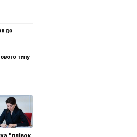
рн до
нового типу
ка "плівок