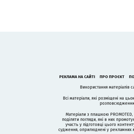
РЕКЛАМА НА САЙТІ
ПРО ПРОЄКТ
ПО
Використання матеріалів с
Всі матеріали, які розміщені на цьо
розповсюдженню в
Матеріали з плашкою PROMOTED, 
поділяти погляди, які в них промо
участь у підготовці цього контенту
судження, оприлюднені у рекламних м