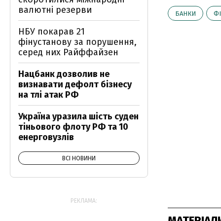
валютні резерви
БАНКИ
Ф
НБУ покарав 21
фінустанову за порушення,
серед них Райффайзен
Нацбанк дозволив не
визнавати дефолт бізнесу
на тлі атак РФ
Україна уразила шість суден
тіньового флоту РФ та 10
енерговузлів
ВСІ НОВИНИ
РЕКЛАМА:
МАТЕРІАЛ