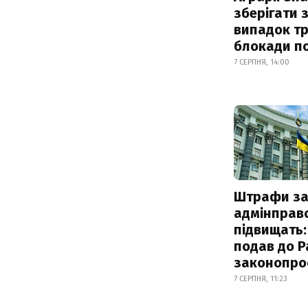
зберігати 
випадок т
блокади по
7 СЕРПНЯ, 14:00
Штрафи з
адмінправ
підвищать:
подав до Р
законопро
7 СЕРПНЯ, 11:23