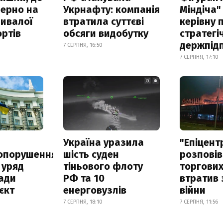
зерно на
Укрнафту: компанія
Міндіча"
ривалої
втратила суттєві
керівну 
ртів
обсяги видобутку
стратегі
держпід
7 СЕРПНЯ, 16:50
7 СЕРПНЯ, 17:10
а
Україна уразила
"Епіцент
опорушення
шість суден
розповів
 уряд
тіньового флоту
торгових
ади
РФ та 10
втратив 
єкт
енерговузлів
війни
7 СЕРПНЯ, 18:10
7 СЕРПНЯ, 11:56