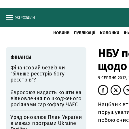
УСІ РОЗДІЛИ
НОВИНИ
ПУБЛІКАЦІЇ
КОЛОНКИ
ІН
НБУ п
ФІНАНСИ
щодо 
Фінансовий безвіз чи
"більше реєстрів богу
9 СЕРПНЯ 2012, 
реєстрів"?
Євросоюз надасть кошти на
відновлення пошкодженого
Нацбанк втр
росіянами саркофагу ЧАЕС
порушувати
Уряд оновлює План України
побоюючись
в межах програми Ukraine