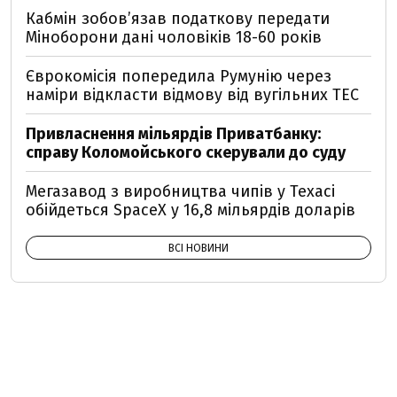
Кабмін зобовʼязав податкову передати
Міноборони дані чоловіків 18-60 років
Єврокомісія попередила Румунію через
наміри відкласти відмову від вугільних ТЕС
Привласнення мільярдів Приватбанку:
справу Коломойського скерували до суду
Мегазавод з виробництва чипів у Техасі
обійдеться SpaceX у 16,8 мільярдів доларів
ВСІ НОВИНИ