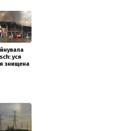
уйнувала
sch: уся
ія знищена