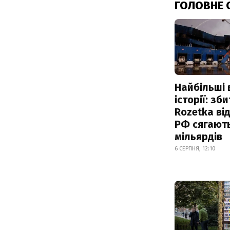
ГОЛОВНЕ 
Найбільші 
історії: зб
Rozetka від
РФ сягают
мільярдів
6 СЕРПНЯ, 12:10