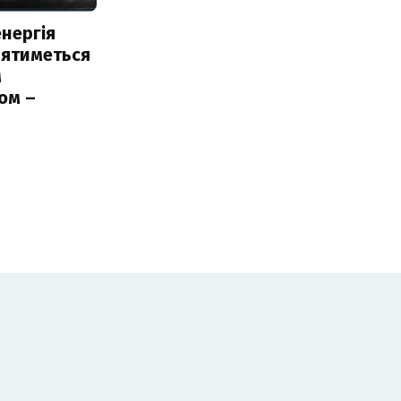
нергія
лятиметься
м
ом –
ь