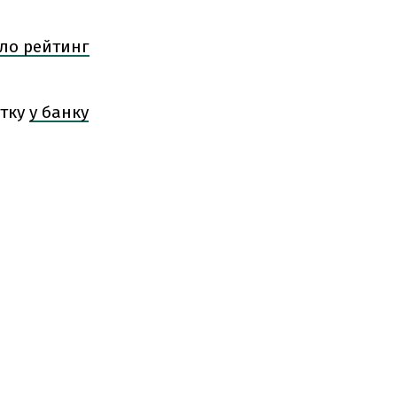
ило рейтинг
стку
у банку