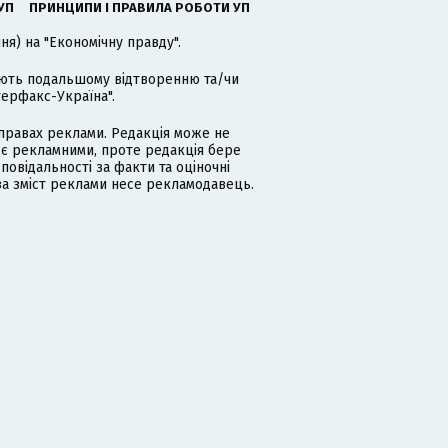
УП
ПРИНЦИПИ І ПРАВИЛА РОБОТИ УП
я) на "Економічну правду".
гають подальшому відтворенню та/чи
терфакс-Україна".
равах реклами. Редакція може не
 є рекламними, проте редакція бере
дповідальності за факти та оціночні
за зміст реклами несе рекламодавець.