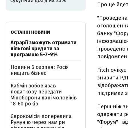
сукупний дохід на 23%
Про це йдет
"Проведена
оголошення
ОСТАННІ НОВИНИ
банку "Фору
інформаціє
Аграрії зможуть отримати
пільгові кредити за
проведено п
програмою 5-7-9%
повідомленн
Новини 6 серпня: Росія
Fitch очіку
нищить бізнес
знизити РД
відображат
Кабмін зобовʼязав
податкову передати
підтримки з
Міноборони дані чоловіків
18-60 років
Перш ніж зн
одержати ро
Єврокомісія попередила
"Форум" і в
Румунію через наміри