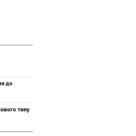
рн до
нового типу