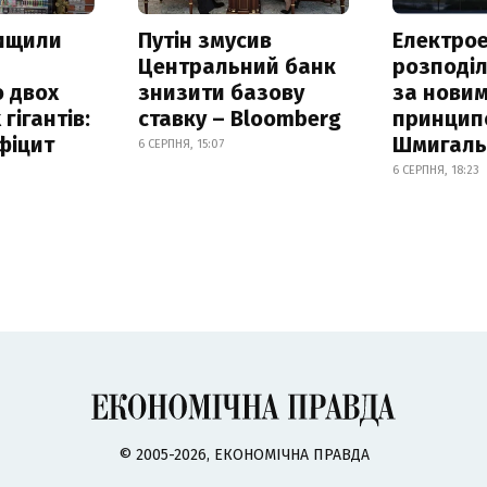
нищили
Путін змусив
Електрое
Центральний банк
розподі
 двох
знизити базову
за нови
гігантів:
ставку – Bloomberg
принцип
фіцит
Шмигал
6 СЕРПНЯ, 15:07
6 СЕРПНЯ, 18:23
© 2005-2026, ЕКОНОМІЧНА ПРАВДА