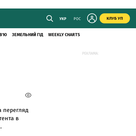
КЛУБ УП
УКР
РОС
В'Ю
ЗЕМЕЛЬНИЙ ГІД
WEEKLY CHARTS
РЕКЛАМА:
а перегляд
тента в
.