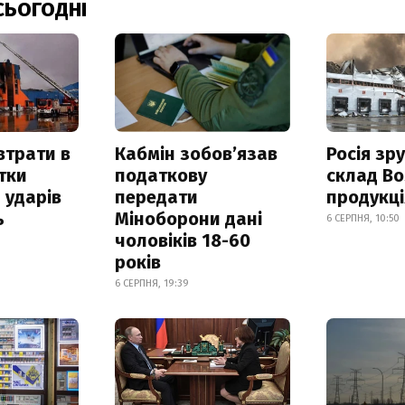
СЬОГОДНІ
втрати в
Кабмін зобовʼязав
Росія зр
итки
податкову
склад Bo
 ударів
передати
продукц
ь
Міноборони дані
6 СЕРПНЯ, 10:50
чоловіків 18-60
років
6 СЕРПНЯ, 19:39