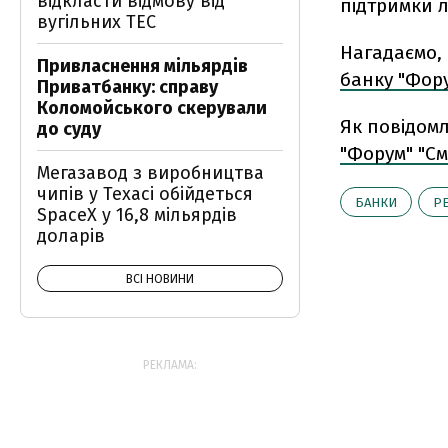
відкласти відмову від
підтримки л
вугільних ТЕС
Нагадаємо
Привласнення мільярдів
банку "Фору
Приватбанку: справу
Коломойського скерували
Як повідом
до суду
"Форум" "С
Мегазавод з виробництва
чипів у Техасі обійдеться
БАНКИ
Р
SpaceX у 16,8 мільярдів
доларів
ВСІ НОВИНИ
РЕКЛАМА: