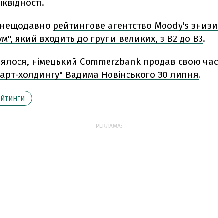
іквідності.
, нещодавно
рейтингове агентство Moody's зниз
м", який входить до групи великих, з ​​В2 до В3
.
лялося, німецький Commerzbank продав свою ча
март-холдингу" Вадима Новінського З0 липня
.
ЕЙТИНГИ
РЕКЛАМА: