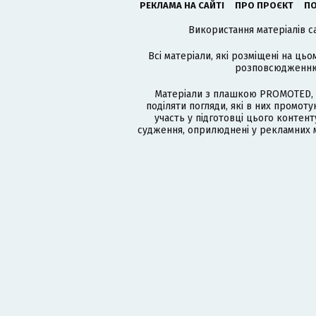
РЕКЛАМА НА САЙТІ
ПРО ПРОЄКТ
ПО
Використання матеріалів с
Всі матеріали, які розміщені на цьо
розповсюдженню в
Матеріали з плашкою PROMOTED, 
поділяти погляди, які в них промо
участь у підготовці цього контенту
судження, оприлюднені у рекламних м