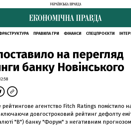
ФРАСТРУКТУРА
ПРАВИЛА ГРИ
ФІНАНСИ
СПЕЦПРОЄКТИ
ІНТЕР
 поставило на перегляд
нги банку Новінського
12:58
рейтингове агентство Fitch Ratings помістило н
включаючи довгостроковий рейтинг дефолту емі
алюті "B") банку "Форум" з негативним прогнозом