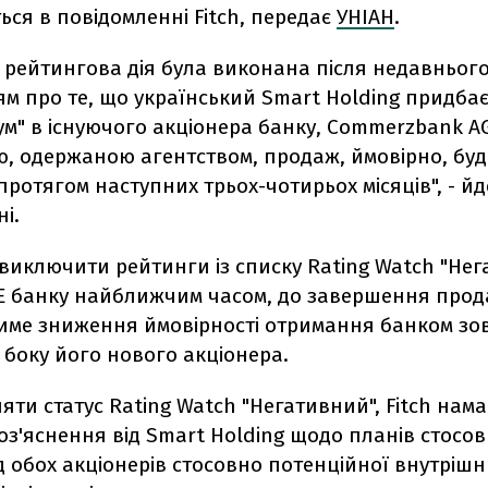
ься в повідомленні Fitch, передає
УНІАН
.
 рейтингова дія була виконана після недавньог
м про те, що український Smart Holding придбає
м" в існуючого акціонера банку, Commerzbank AG
ю, одержаною агентством, продаж, ймовірно, буд
ротягом наступних трьох-чотирьох місяців", - йд
і.
є виключити рейтинги із списку Rating Watch "Нег
Е банку найближчим часом, до завершення прод
име зниження ймовірності отримання банком зо
 боку його нового акціонера.
яти статус Rating Watch "Негативний", Fitch нам
з'яснення від Smart Holding щодо планів стосо
ід обох акціонерів стосовно потенційної внутрішн