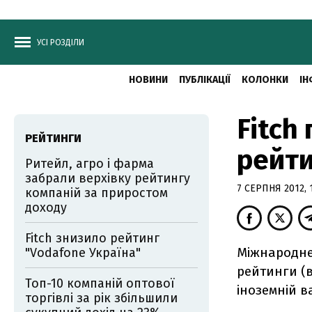
УСІ РОЗДІЛИ
НОВИНИ
ПУБЛІКАЦІЇ
КОЛОНКИ
ІН
Fitch
РЕЙТИНГИ
рейти
Ритейл, агро і фарма
забрали верхівку рейтингу
7 СЕРПНЯ 2012, 
компаній за приростом
доходу
Fitch знизило рейтинг
Міжнародне 
"Vodafone Україна"
рейтинги (
Топ-10 компаній оптової
іноземній в
торгівлі за рік збільшили