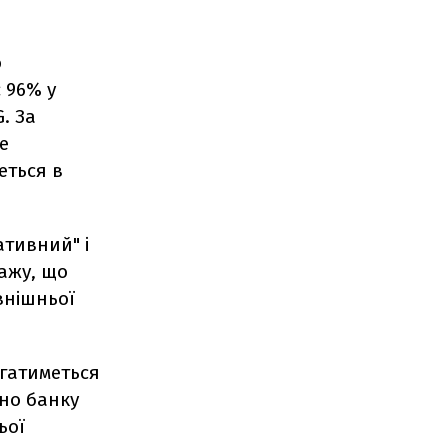
о
 96% у
. За
е
еться в
ативний" і
ажу, що
внішньої
агатиметься
вно банку
ьої