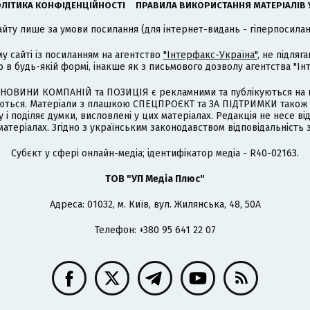
ЛІТИКА КОНФІДЕНЦІЙНОСТІ
ПРАВИЛА ВИКОРИСТАННЯ МАТЕРІАЛІВ 
айту лише за умови посилання (для інтернет-видань - гіперпосиланн
му сайті із посиланням на агентство
"Інтерфакс-Україна"
, не підля
 будь-якій формі, інакше як з письмового дозволу агентства "Ін
НОВИНИ КОМПАНІЙ та ПОЗИЦІЯ є рекламними та публікуються на п
туються. Матеріали з плашкою СПЕЦПРОЄКТ та ЗА ПІДТРИМКИ також
 і поділяє думки, висловлені у цих матеріалах. Редакція не несе ві
атеріалах. Згідно з українським законодавством відповідальність 
Cубєкт у сфері онлайн-медіа; ідентифікатор медіа - R40-02163.
ТОВ "УП Медіа Плюс"
Адреса: 01032, м. Київ, вул. Жилянська, 48, 50А
Телефон: +380 95 641 22 07