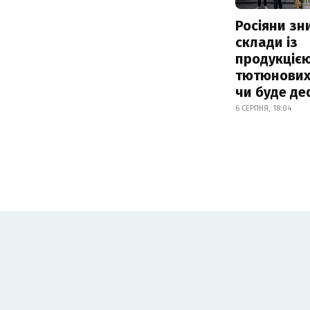
Росіяни з
склади із
продукцією
тютюнових 
чи буде де
6 СЕРПНЯ, 18:04