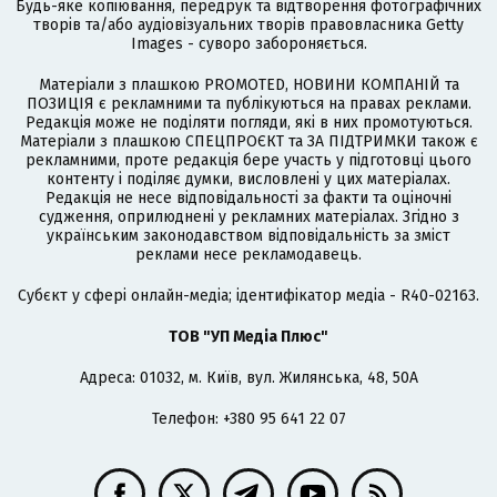
Будь-яке копіювання, передрук та відтворення фотографічних
творів та/або аудіовізуальних творів правовласника Getty
Images - суворо забороняється.
Матеріали з плашкою PROMOTED, НОВИНИ КОМПАНІЙ та
ПОЗИЦІЯ є рекламними та публікуються на правах реклами.
Редакція може не поділяти погляди, які в них промотуються.
Матеріали з плашкою СПЕЦПРОЄКТ та ЗА ПІДТРИМКИ також є
рекламними, проте редакція бере участь у підготовці цього
контенту і поділяє думки, висловлені у цих матеріалах.
Редакція не несе відповідальності за факти та оціночні
судження, оприлюднені у рекламних матеріалах. Згідно з
українським законодавством відповідальність за зміст
реклами несе рекламодавець.
Cубєкт у сфері онлайн-медіа; ідентифікатор медіа - R40-02163.
ТОВ "УП Медіа Плюс"
Адреса: 01032, м. Київ, вул. Жилянська, 48, 50А
Телефон: +380 95 641 22 07