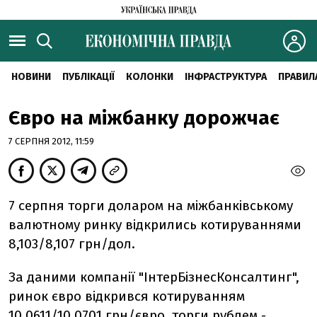
НОВИНИ
ПУБЛІКАЦІЇ
КОЛОНКИ
ІНФРАСТРУКТУРА
ПРАВИЛ
Євро на міжбанку дорожчає
7 СЕРПНЯ 2012, 11:59
7 серпня торги доларом на міжбанківському
валютному ринку відкрились котируваннями
8,103/8,107 грн/дол.
За даними компанії "ІнтерБізнесКонсалтинг",
ринок євро відкрився котируванням
10,0611/10,0701 грн/євро, торги рублем -