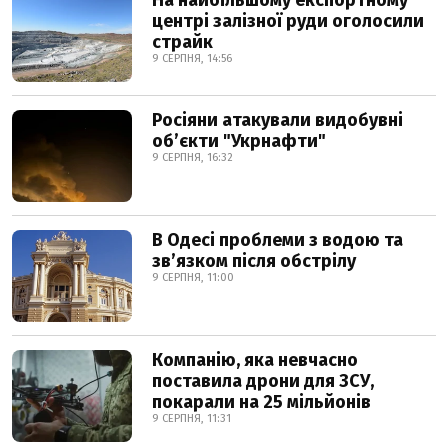
На найбільшому експортному
центрі залізної руди оголосили
страйк
9 СЕРПНЯ, 14:56
Росіяни атакували видобувні
обʼєкти "Укрнафти"
9 СЕРПНЯ, 16:32
В Одесі проблеми з водою та
звʼязком після обстрілу
9 СЕРПНЯ, 11:00
Компанію, яка невчасно
поставила дрони для ЗСУ,
покарали на 25 мільйонів
9 СЕРПНЯ, 11:31