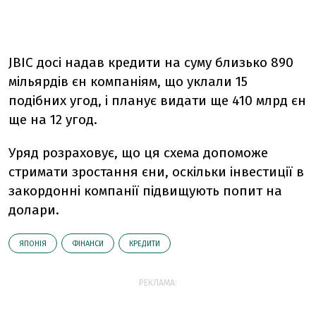
JBIC досі надав кредити на суму близько 890
мільярдів єн компаніям, що уклали 15
подібних угод, і планує видати ще 410 млрд єн
ще на 12 угод.
Уряд розраховує, що ця схема допоможе
стримати зростання єни, оскільки інвестиції в
закордонні компанії підвищують попит на
долари.
ЯПОНІЯ
ФІНАНСИ
КРЕДИТИ
РЕКЛАМА: