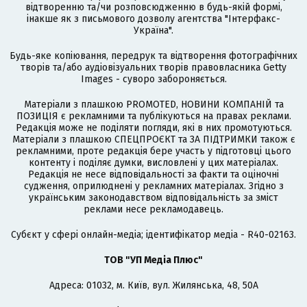
відтворенню та/чи розповсюдженню в будь-якій формі,
інакше як з письмового дозволу агентства "Інтерфакс-
Україна".
Будь-яке копіювання, передрук та відтворення фотографічних
творів та/або аудіовізуальних творів правовласника Getty
Images - суворо забороняється.
Матеріали з плашкою PROMOTED, НОВИНИ КОМПАНІЙ та
ПОЗИЦІЯ є рекламними та публікуються на правах реклами.
Редакція може не поділяти погляди, які в них промотуються.
Матеріали з плашкою СПЕЦПРОЄКТ та ЗА ПІДТРИМКИ також є
рекламними, проте редакція бере участь у підготовці цього
контенту і поділяє думки, висловлені у цих матеріалах.
Редакція не несе відповідальності за факти та оціночні
судження, оприлюднені у рекламних матеріалах. Згідно з
українським законодавством відповідальність за зміст
реклами несе рекламодавець.
Cубєкт у сфері онлайн-медіа; ідентифікатор медіа - R40-02163.
ТОВ "УП Медіа Плюс"
Адреса: 01032, м. Київ, вул. Жилянська, 48, 50А