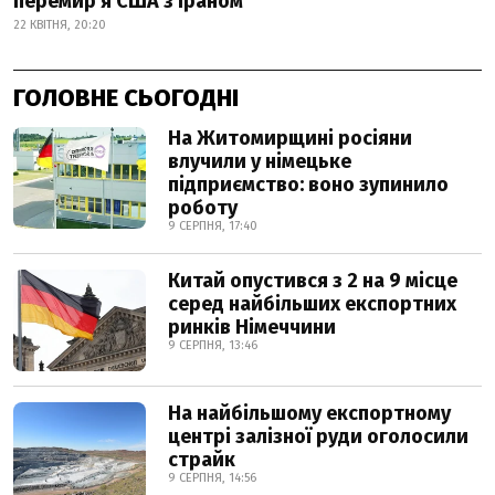
перемир'я США з Іраном
22 КВІТНЯ, 20:20
ГОЛОВНЕ СЬОГОДНІ
На Житомирщині росіяни
влучили у німецьке
підприємство: воно зупинило
роботу
9 СЕРПНЯ, 17:40
Китай опустився з 2 на 9 місце
серед найбільших експортних
ринків Німеччини
9 СЕРПНЯ, 13:46
На найбільшому експортному
центрі залізної руди оголосили
страйк
9 СЕРПНЯ, 14:56