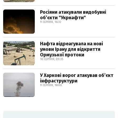
Росіяни атакували видобувні
обʼєкти "Укрнафти"
9 СЕРПНЯ, 16:32
Нафта відреагувала на нові
умови Ірану для відкриття
Ормузької протоки
10 СЕРПНЯ, 09:35
У Харкові ворог атакував обʼєкт
інфраструктури
9 СЕРПНЯ, 18:00