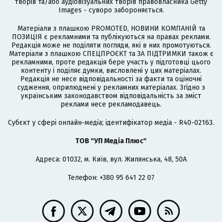
творів та/або аудіовізуальних творів правовласника Getty
Images - суворо забороняється.
Матеріали з плашкою PROMOTED, НОВИНИ КОМПАНІЙ та
ПОЗИЦІЯ є рекламними та публікуються на правах реклами.
Редакція може не поділяти погляди, які в них промотуються.
Матеріали з плашкою СПЕЦПРОЄКТ та ЗА ПІДТРИМКИ також є
рекламними, проте редакція бере участь у підготовці цього
контенту і поділяє думки, висловлені у цих матеріалах.
Редакція не несе відповідальності за факти та оціночні
судження, оприлюднені у рекламних матеріалах. Згідно з
українським законодавством відповідальність за зміст
реклами несе рекламодавець.
Cубєкт у сфері онлайн-медіа; ідентифікатор медіа - R40-02163.
ТОВ "УП Медіа Плюс"
Адреса: 01032, м. Київ, вул. Жилянська, 48, 50А
Телефон: +380 95 641 22 07