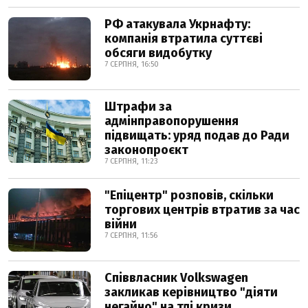
РФ атакувала Укрнафту:
компанія втратила суттєві
обсяги видобутку
7 СЕРПНЯ, 16:50
Штрафи за
адмінправопорушення
підвищать: уряд подав до Ради
законопроєкт
7 СЕРПНЯ, 11:23
"Епіцентр" розповів, скільки
торгових центрів втратив за час
війни
7 СЕРПНЯ, 11:56
Співвласник Volkswagen
закликав керівництво "діяти
негайно" на тлі кризи