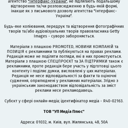
агентство
"Інтерфакс-Україна"
, не підлягають подальшому
відтворенню та/чи розповсюдженню в будь-якій формі,
інакше як з письмового дозволу агентства "Інтерфакс-
Україна".
Будь-яке копіювання, передрук та відтворення фотографічних
творів та/або аудіовізуальних творів правовласника Getty
Images - суворо забороняється.
Матеріали з плашкою PROMOTED, НОВИНИ КОМПАНІЙ та
ПОЗИЦІЯ є рекламними та публікуються на правах реклами.
Редакція може не поділяти погляди, які в них промотуються.
Матеріали з плашкою СПЕЦПРОЄКТ та ЗА ПІДТРИМКИ також є
рекламними, проте редакція бере участь у підготовці цього
контенту і поділяє думки, висловлені у цих матеріалах.
Редакція не несе відповідальності за факти та оціночні
судження, оприлюднені у рекламних матеріалах. Згідно з
українським законодавством відповідальність за зміст
реклами несе рекламодавець.
Cубєкт у сфері онлайн-медіа; ідентифікатор медіа - R40-02163.
ТОВ "УП Медіа Плюс"
Адреса: 01032, м. Київ, вул. Жилянська, 48, 50А