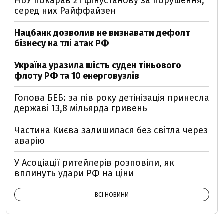
НБУ покарав 21 фінустанову за порушення,
серед них Райффайзен
Нацбанк дозволив не визнавати дефолт
бізнесу на тлі атак РФ
Україна уразила шість суден тіньового
флоту РФ та 10 енерговузлів
Голова БЕБ: за пів року детінізація принесла
державі 13,8 мільярда гривень
Частина Києва залишилася без світла через
аварію
У Асоціації ритейлерів розповіли, як
вплинуть удари РФ на ціни
ВСІ НОВИНИ