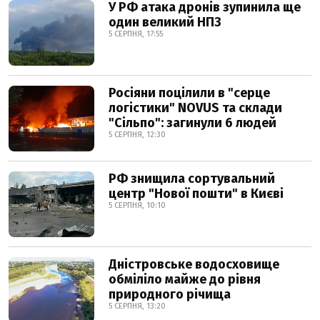
У РФ атака дронів зупинила ще
один великий НПЗ
5 СЕРПНЯ, 17:55
Росіяни поцілили в "серце
логістики" NOVUS та склади
"Сільпо": загинули 6 людей
5 СЕРПНЯ, 12:30
РФ знищила сортувальний
центр "Нової пошти" в Києві
5 СЕРПНЯ, 10:10
Дністровське водосховище
обміліло майже до рівня
природного річища
5 СЕРПНЯ, 13:20