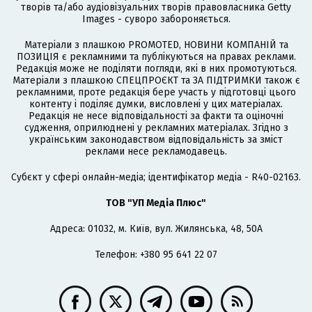
творів та/або аудіовізуальних творів правовласника Getty
Images - суворо забороняється.
Матеріали з плашкою PROMOTED, НОВИНИ КОМПАНІЙ та
ПОЗИЦІЯ є рекламними та публікуються на правах реклами.
Редакція може не поділяти погляди, які в них промотуються.
Матеріали з плашкою СПЕЦПРОЄКТ та ЗА ПІДТРИМКИ також є
рекламними, проте редакція бере участь у підготовці цього
контенту і поділяє думки, висловлені у цих матеріалах.
Редакція не несе відповідальності за факти та оціночні
судження, оприлюднені у рекламних матеріалах. Згідно з
українським законодавством відповідальність за зміст
реклами несе рекламодавець.
Cубєкт у сфері онлайн-медіа; ідентифікатор медіа - R40-02163.
ТОВ "УП Медіа Плюс"
Адреса: 01032, м. Київ, вул. Жилянська, 48, 50А
Телефон: +380 95 641 22 07