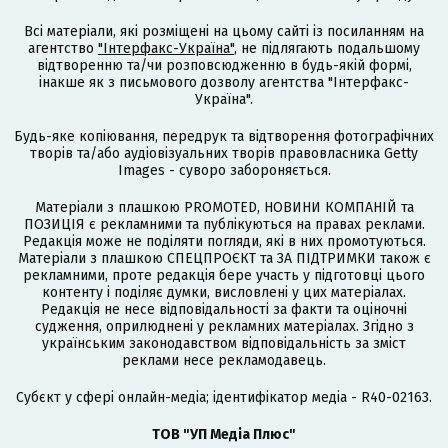
Всі матеріали, які розміщені на цьому сайті із посиланням на
агентство
"Інтерфакс-Україна"
, не підлягають подальшому
відтворенню та/чи розповсюдженню в будь-якій формі,
інакше як з письмового дозволу агентства "Інтерфакс-
Україна".
Будь-яке копіювання, передрук та відтворення фотографічних
творів та/або аудіовізуальних творів правовласника Getty
Images - суворо забороняється.
Матеріали з плашкою PROMOTED, НОВИНИ КОМПАНІЙ та
ПОЗИЦІЯ є рекламними та публікуються на правах реклами.
Редакція може не поділяти погляди, які в них промотуються.
Матеріали з плашкою СПЕЦПРОЄКТ та ЗА ПІДТРИМКИ також є
рекламними, проте редакція бере участь у підготовці цього
контенту і поділяє думки, висловлені у цих матеріалах.
Редакція не несе відповідальності за факти та оціночні
судження, оприлюднені у рекламних матеріалах. Згідно з
українським законодавством відповідальність за зміст
реклами несе рекламодавець.
Cубєкт у сфері онлайн-медіа; ідентифікатор медіа - R40-02163.
ТОВ "УП Медіа Плюс"