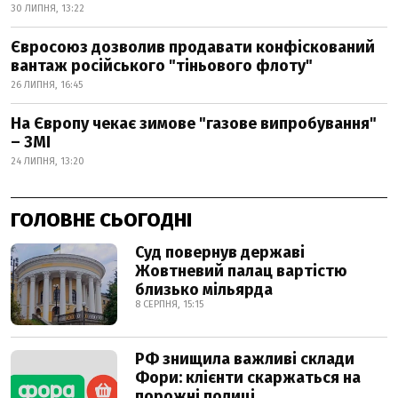
30 ЛИПНЯ, 13:22
Євросоюз дозволив продавати конфіскований
вантаж російського "тіньового флоту"
26 ЛИПНЯ, 16:45
На Європу чекає зимове "газове випробування"
– ЗМІ
24 ЛИПНЯ, 13:20
ГОЛОВНЕ СЬОГОДНІ
Суд повернув державі
Жовтневий палац вартістю
близько мільярда
8 СЕРПНЯ, 15:15
РФ знищила важливі склади
Фори: клієнти скаржаться на
порожні полиці