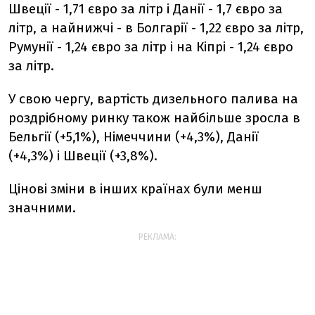
Швеції - 1,71 євро за літр і Данії - 1,7 євро за
літр, а найнижчі - в Болгарії - 1,22 євро за літр,
Румунії - 1,24 євро за літр і на Кіпрі - 1,24 євро
за літр.
У свою чергу, вартість дизельного палива на
роздрібному ринку також найбільше зросла в
Бельгії (+5,1%), Німеччини (+4,3%), Данії
(+4,3%) і Швеції (+3,8%).
Цінові зміни в інших країнах були менш
значними.
РЕКЛАМА: