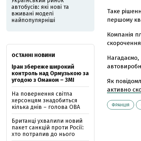
Український ринок
автобусів: які нові та
Таке рішенн
вживані моделі
першому ква
найпопулярніші
Компанія пл
скорочення,
ОСТАННІ НОВИНИ
Нагадаємо, 
автовиробни
Іран збереже широкий
контроль над Ормузькою за
угодою з Оманом – ЗМІ
Як повідом
активно ск
На повернення світла
херсонцям знадобиться
ФРАНЦІЯ
кілька днів – голова ОВА
Британці ухвалили новий
пакет санкцій проти Росії:
хто потрапив до нього