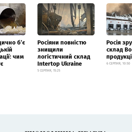
дично б’є
Росіяни повністю
Росія зр
ькій
знищили
склад Bo
ації: чим
логістичний склад
продукц
ує
Intertop Ukraine
6 СЕРПНЯ, 10:50
5 СЕРПНЯ, 15:25