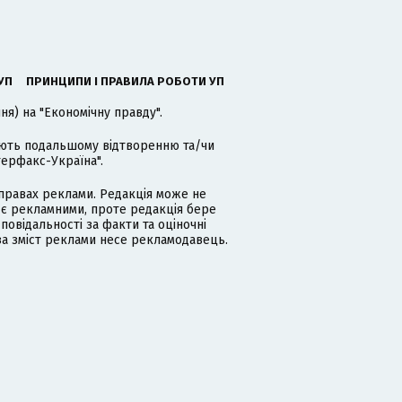
УП
ПРИНЦИПИ І ПРАВИЛА РОБОТИ УП
я) на "Економічну правду".
гають подальшому відтворенню та/чи
терфакс-Україна".
равах реклами. Редакція може не
 є рекламними, проте редакція бере
дповідальності за факти та оціночні
за зміст реклами несе рекламодавець.