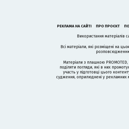
РЕКЛАМА НА САЙТІ
ПРО ПРОЄКТ
ПО
Використання матеріалів с
Всі матеріали, які розміщені на цьо
розповсюдженню в
Матеріали з плашкою PROMOTED, 
поділяти погляди, які в них промо
участь у підготовці цього контенту
судження, оприлюднені у рекламних м