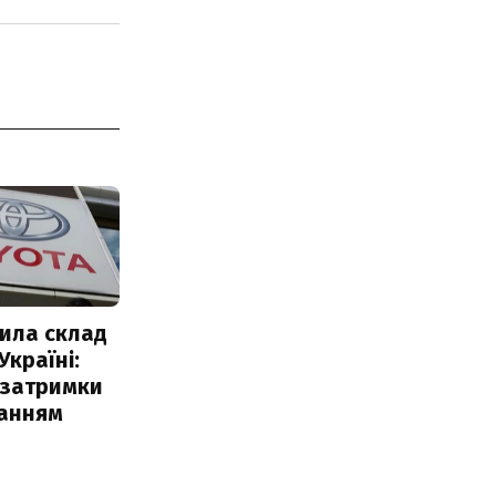
ила склад
Україні:
 затримки
чанням