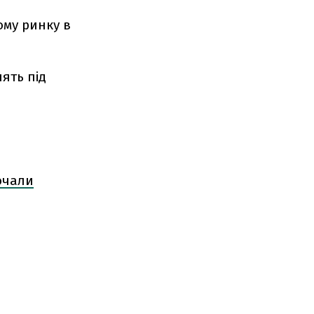
ому ринку в
ять під
очали