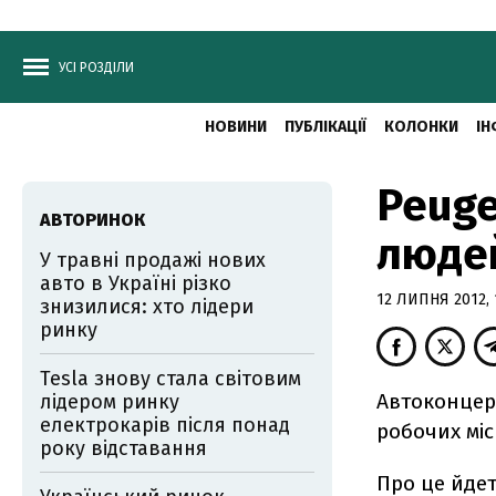
УСІ РОЗДІЛИ
НОВИНИ
ПУБЛІКАЦІЇ
КОЛОНКИ
ІН
Peuge
АВТОРИНОК
людей
У травні продажі нових
авто в Україні різко
12 ЛИПНЯ 2012, 
знизилися: хто лідери
ринку
Tesla знову стала світовим
Автоконцерн
лідером ринку
електрокарів після понад
робочих міс
року відставання
Про це йдет