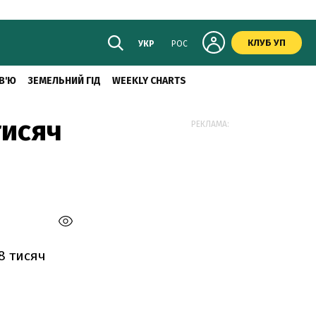
КЛУБ УП
УКР
РОС
В'Ю
ЗЕМЕЛЬНИЙ ГІД
WEEKLY CHARTS
тисяч
РЕКЛАМА:
8 тисяч