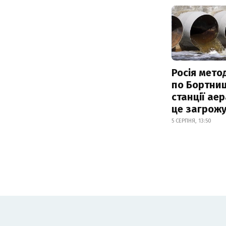
Росія мето
по Бортниц
станції аер
це загрож
5 СЕРПНЯ, 13:50