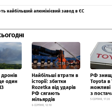
ть найбільший алюмінієвий завод в ЄС
СЬОГОДНІ
 дронів
Найбільші втрати в
РФ знищ
ще один
історії: збитки
Toyota в 
ПЗ
Rozetka від ударів
можливі
РФ сягають
з поста
мільярдів
5 СЕРПНЯ, 17:20
6 СЕРПНЯ, 12:10