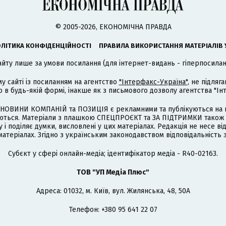
© 2005-2026, ЕКОНОМІЧНА ПРАВДА
ЛІТИКА КОНФІДЕНЦІЙНОСТІ
ПРАВИЛА ВИКОРИСТАННЯ МАТЕРІАЛІВ 
айту лише за умови посилання (для інтернет-видань - гіперпосиланн
му сайті із посиланням на агентство
"Інтерфакс-Україна"
, не підля
 будь-якій формі, інакше як з письмового дозволу агентства "Ін
НОВИНИ КОМПАНІЙ та ПОЗИЦІЯ є рекламними та публікуються на п
туються. Матеріали з плашкою СПЕЦПРОЄКТ та ЗА ПІДТРИМКИ також
 і поділяє думки, висловлені у цих матеріалах. Редакція не несе ві
атеріалах. Згідно з українським законодавством відповідальність 
Cубєкт у сфері онлайн-медіа; ідентифікатор медіа - R40-02163.
ТОВ "УП Медіа Плюс"
Адреса: 01032, м. Київ, вул. Жилянська, 48, 50А
Телефон: +380 95 641 22 07