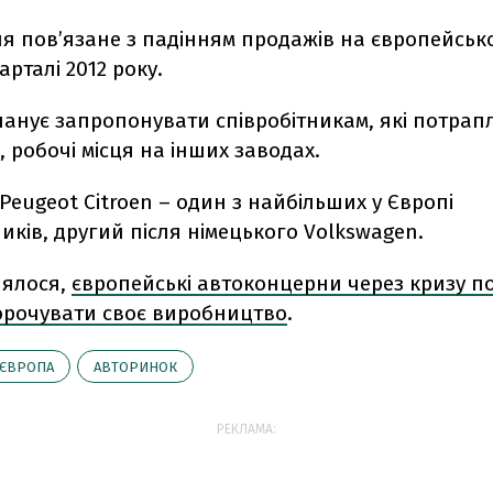
я пов’язане з падінням продажів на європейськ
рталі 2012 року.
анує запропонувати співробітникам, які потрапл
 робочі місця на інших заводах.
Peugeot Citroen – один з найбільших у Європі
ків, другий після німецького Volkswagen.
лялося,
європейські автоконцерни через кризу п
орочувати своє виробництво
.
ЄВРОПА
АВТОРИНОК
РЕКЛАМА: