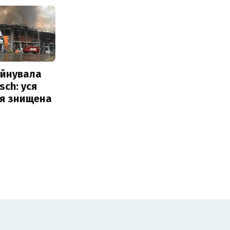
уйнувала
sch: уся
ія знищена