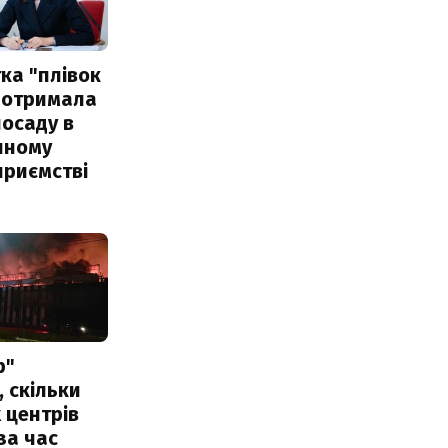
ка "плівок
 отримала
посаду в
чному
приємстві
р"
, скільки
 центрів
за час