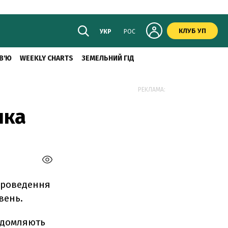
КЛУБ УП
УКР
РОС
В'Ю
WEEKLY CHARTS
ЗЕМЕЛЬНИЙ ГІД
РЕКЛАМА:
пка
 проведення
вень.
відомляють