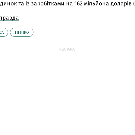
одинок та із заробітками на 162 мільйона доларів 
 правда
СА
ТІГІПКО
РЕКЛАМА: