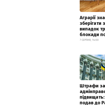
Аграрії зн
зберігати 
випадок т
блокади по
7 СЕРПНЯ, 14:00
Штрафи з
адмінправ
підвищать:
подав до Р