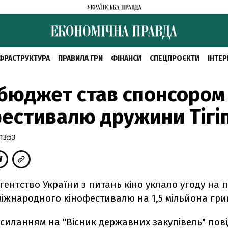
ФРАСТРУКТУРА
ПРАВИЛА ГРИ
ФІНАНСИ
СПЕЦПРОЄКТИ
ІНТЕР
бюджет став спонсором
естивалю дружини Тігі
13:53
ентство України з питань кіно уклало угоду на
міжнародного кінофестивалю на 1,5 мільйона гри
осиланням на "Вісник державних закупівель" по