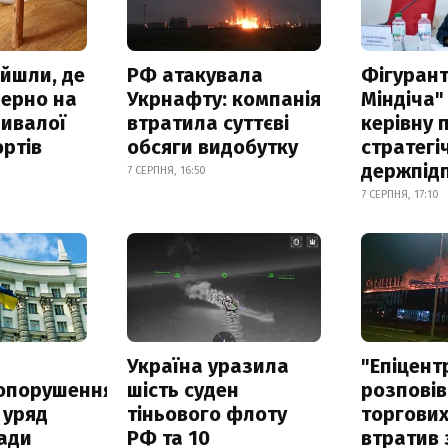
айшли, де
РФ атакувала
Фігурант
зерно на
Укрнафту: компанія
Міндіча"
ривалої
втратила суттєві
керівну 
ртів
обсяги видобутку
стратегі
держпід
7 СЕРПНЯ, 16:50
7 СЕРПНЯ, 17:10
а
Україна уразила
"Епіцент
опорушення
шість суден
розповів
 уряд
тіньового флоту
торгових
ади
РФ та 10
втратив 