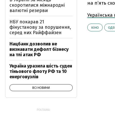
на п’ять сх
скоротилися міжнародні
валютні резерви
Українська
НБУ покарав 21
фінустанову за порушення,
КІНО
ОДЕ
серед них Райффайзен
Нацбанк дозволив не
визнавати дефолт бізнесу
на тлі атак РФ
Україна уразила шість суден
тіньового флоту РФ та 10
енерговузлів
ВСІ НОВИНИ
РЕКЛАМА: