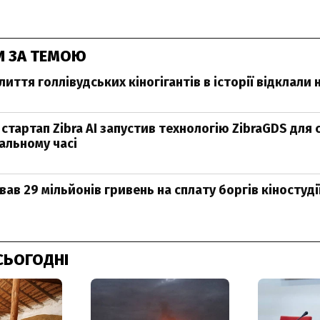
И ЗА ТЕМОЮ
иття голлівудських кіногігантів в історії відклали н
стартап Zibra AI запустив технологію ZibraGDS для 
еальному часі
вав 29 мільйонів гривень на сплату боргів кіностуд
СЬОГОДНІ