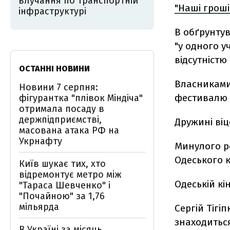
влучання по транспортній
"Наші гроші
інфраструктурі
В обґрунту
"у одного у
відсутністю
ОСТАННІ НОВИНИ
Власниками
Новини 7 серпня:
фестивалю Д
фігурантка "плівок Міндіча"
отримала посаду в
держпідприємстві,
Дружині віц
масована атака РФ на
Укрнафту
Минулого р
Одеського к
Київ шукає тих, хто
відремонтує метро між
Одеській кі
"Тараса Шевченко" і
"Почайною" за 1,76
мільярда
Сергій Тігі
знаходиться
В Україні за місяць