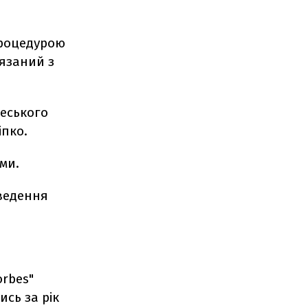
процедурою
’язаний з
деського
іпко.
ми.
ведення
orbes"
ись за рік