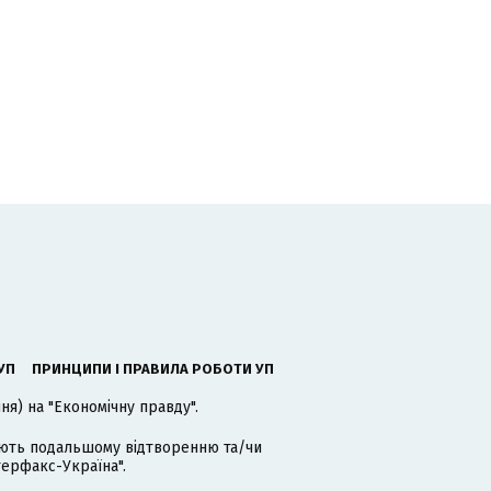
УП
ПРИНЦИПИ І ПРАВИЛА РОБОТИ УП
я) на "Економічну правду".
гають подальшому відтворенню та/чи
терфакс-Україна".