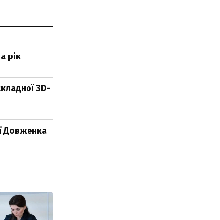
а рік
складної 3D-
ії Довженка