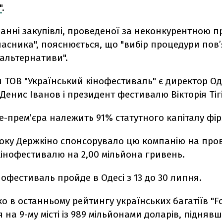
"
.
ванні закупівлі, проведеної за неконкурентною 
часника", пояснюється, що "вибір процедури пов
 альтернативи".
 ТОВ "Український кінофестиваль" є директор О
енис Іванов і президент фестивалю Вікторія Тіг
е-прем’єра належить 91% статутного капіталу фір
оку Держкіно спонсорувало цю компанію на про
інофестивалю на 2,00 мільйона гривень.
нофестиваль пройде в Одесі з 13 до 30 липня.
пко в останньому рейтингу українських багатіїв "F
 на 9-му місті із 989 мільйонами доларів, піднявш