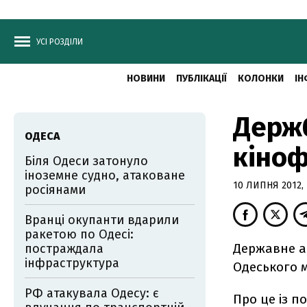
УСІ РОЗДІЛИ
НОВИНИ
ПУБЛІКАЦІЇ
КОЛОНКИ
ІН
Держ
ОДЕСА
кіноф
Біля Одеси затонуло
іноземне судно, атаковане
10 ЛИПНЯ 2012, 
росіянами
Вранці окупанти вдарили
ракетою по Одесі:
Державне аг
постраждала
інфраструктура
Одеського 
РФ атакувала Одесу: є
Про це із п