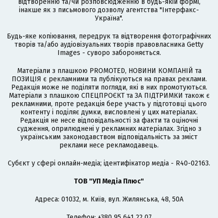
відтворенню та/чи розповсюдженню в будь-якій формі,
інакше як з письмового дозволу агентства "Інтерфакс-
Україна".
Будь-яке копіювання, передрук та відтворення фотографічних
творів та/або аудіовізуальних творів правовласника Getty
Images - суворо забороняється.
Матеріали з плашкою PROMOTED, НОВИНИ КОМПАНІЙ та
ПОЗИЦІЯ є рекламними та публікуються на правах реклами.
Редакція може не поділяти погляди, які в них промотуються.
Матеріали з плашкою СПЕЦПРОЄКТ та ЗА ПІДТРИМКИ також є
рекламними, проте редакція бере участь у підготовці цього
контенту і поділяє думки, висловлені у цих матеріалах.
Редакція не несе відповідальності за факти та оціночні
судження, оприлюднені у рекламних матеріалах. Згідно з
українським законодавством відповідальність за зміст
реклами несе рекламодавець.
Cубєкт у сфері онлайн-медіа; ідентифікатор медіа - R40-02163.
ТОВ "УП Медіа Плюс"
Адреса: 01032, м. Київ, вул. Жилянська, 48, 50А
Телефон: +380 95 641 22 07