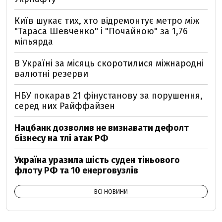
Київ шукає тих, хто відремонтує метро між
"Тараса Шевченко" і "Почайною" за 1,76
мільярда
В Україні за місяць скоротилися міжнародні
валютні резерви
НБУ покарав 21 фінустанову за порушення,
серед них Райффайзен
Нацбанк дозволив не визнавати дефолт
бізнесу на тлі атак РФ
Україна уразила шість суден тіньового
флоту РФ та 10 енерговузлів
ВСІ НОВИНИ