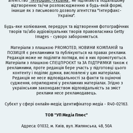
агентство
"Інтерфакс-Україна"
, не підлягають подальшому
відтворенню та/чи розповсюдженню в будь-якій формі,
інакше як з письмового дозволу агентства "Інтерфакс-
Україна".
Будь-яке копіювання, передрук та відтворення фотографічних
творів та/або аудіовізуальних творів правовласника Getty
Images - суворо забороняється.
Матеріали з плашкою PROMOTED, НОВИНИ КОМПАНІЙ та
ПОЗИЦІЯ є рекламними та публікуються на правах реклами.
Редакція може не поділяти погляди, які в них промотуються.
Матеріали з плашкою СПЕЦПРОЄКТ та ЗА ПІДТРИМКИ також є
рекламними, проте редакція бере участь у підготовці цього
контенту і поділяє думки, висловлені у цих матеріалах.
Редакція не несе відповідальності за факти та оціночні
судження, оприлюднені у рекламних матеріалах. Згідно з
українським законодавством відповідальність за зміст
реклами несе рекламодавець.
Cубєкт у сфері онлайн-медіа; ідентифікатор медіа - R40-02163.
ТОВ "УП Медіа Плюс"
Адреса: 01032, м. Київ, вул. Жилянська, 48, 50А