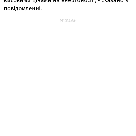
високими цінами на енергоносії", - сказано в
повідомленні.
РЕКЛАМА: