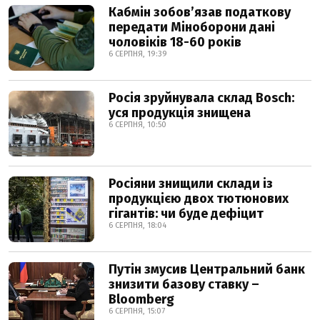
Кабмін зобовʼязав податкову
передати Міноборони дані
чоловіків 18-60 років
6 СЕРПНЯ, 19:39
Росія зруйнувала склад Bosch:
уся продукція знищена
6 СЕРПНЯ, 10:50
Росіяни знищили склади із
продукцією двох тютюнових
гігантів: чи буде дефіцит
6 СЕРПНЯ, 18:04
Путін змусив Центральний банк
знизити базову ставку –
Bloomberg
6 СЕРПНЯ, 15:07