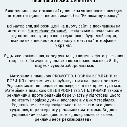
ПРИНЦИПИ І ПРАВИЛА РОБОТИ УП
Використання матеріалів сайту лише за умови посилання (для
інтернет-видань - гіперпосилання) на "Економічну правду".
Всі матеріали, які розміщені на цьому сайті із посиланням на
агентство
"Інтерфакс-Україна"
, не підлягають подальшому
відтворенню та/чи розповсюдженню в будь-якій формі,
інакше як з письмового дозволу агентства "Інтерфакс-
Україна".
Будь-яке копіювання, передрук та відтворення фотографічних
творів та/або аудіовізуальних творів правовласника Getty
Images - суворо забороняється.
Матеріали з плашкою PROMOTED, НОВИНИ КОМПАНІЙ та
ПОЗИЦІЯ є рекламними та публікуються на правах реклами.
Редакція може не поділяти погляди, які в них промотуються.
Матеріали з плашкою СПЕЦПРОЄКТ та ЗА ПІДТРИМКИ також є
рекламними, проте редакція бере участь у підготовці цього
контенту і поділяє думки, висловлені у цих матеріалах.
Редакція не несе відповідальності за факти та оціночні
судження, оприлюднені у рекламних матеріалах. Згідно з
українським законодавством відповідальність за зміст
реклами несе рекламодавець.