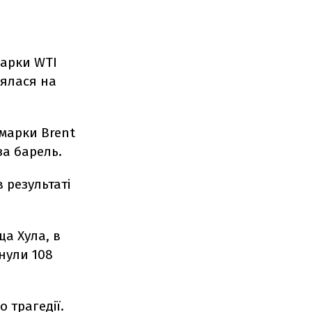
марки WTI
нялася на
 марки Brent
за барель.
 результаті
ща Хула, в
инули 108
 трагедії.