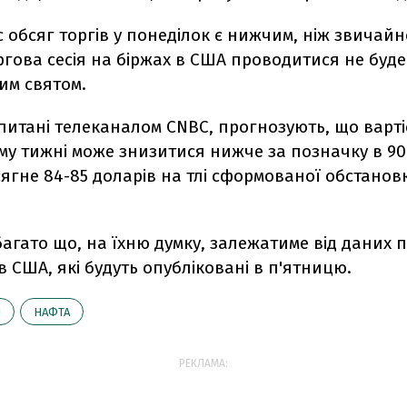
с обсяг торгів у понеділок є нижчим, ніж звичайн
гова сесія на біржах в США проводитися не буде 
им святом.
питані телеканалом CNBC, прогнозують, що варт
у тижні може знизитися нижче за позначку в 90
сягне 84-85 доларів на тлі сформованої обстановк
агато що, на їхню думку, залежатиме від даних 
в США, які будуть опубліковані в п'ятницю.
И
НАФТА
РЕКЛАМА: