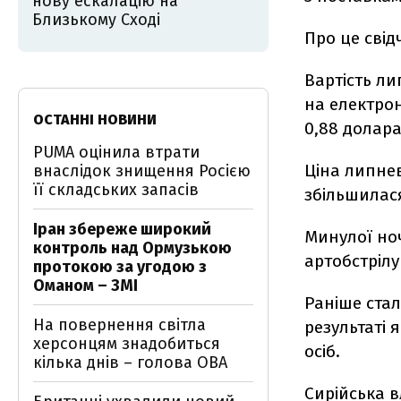
нову ескалацію на
Близькому Сході
Про це свід
Вартість ли
на електрон
ОСТАННІ НОВИНИ
0,88 долара
PUMA оцінила втрати
Ціна липнев
внаслідок знищення Росією
її складських запасів
збільшилася
Іран збереже широкий
Минулої ноч
контроль над Ормузькою
артобстрілу
протокою за угодою з
Оманом – ЗМІ
Раніше стал
На повернення світла
результаті 
херсонцям знадобиться
осіб.
кілька днів – голова ОВА
Сирійська в