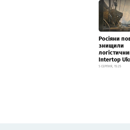
Росіяни по
знищили
логістични
Intertop Uk
5 СЕРПНЯ, 15:25