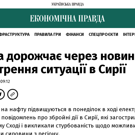
ФРАСТРУКТУРА
ПРАВИЛА ГРИ
ФІНАНСИ
СПЕЦПРОЄКТИ
ІНТЕР
 дорожчає через новин
трення ситуації в Сирії
09:12
и на нафту підвищуються в понеділок в ході елек
я повідомлень про збройні дії в Сирії, які загостр
у Сході і викликали стурбованість щодо можлив
и сировини з регіону.