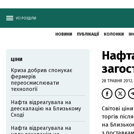
УСІ РОЗДІЛИ
НОВИНИ
ПУБЛІКАЦІЇ
КОЛОНКИ
ІН
Нафта
ЦІНИ
загос
Криза добрив спонукає
фермерів
28 ТРАВНЯ 2012, 
переосмислювати
технології
Нафта відреагувала на
Світові цін
деескалацію на Близькому
Сході
торгів післ
на Близьком
Нафта відреагувала на
з поставкам