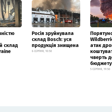
вністю
Росія зруйнувала
Порятун
склад Bosch: уся
Wildberri
й склад
продукція знищена
атак дро
raine
коштува
6 СЕРПНЯ, 10:50
чверть д
бюджету
5 СЕРПНЯ, 19:50