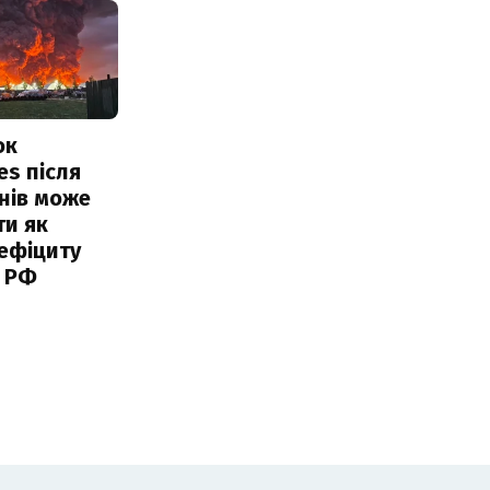
ок
es після
нів може
ти як
ефіциту
 РФ