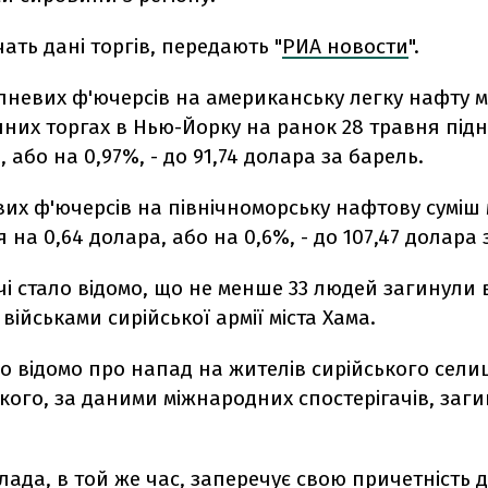
чать дані торгів, передають "
РИА новости
".
пневих ф'ючерсів на американську легку нафту 
них торгах в Нью-Йорку на ранок 28 травня під
, або на 0,97%, - до 91,74 долара за барель.
их ф'ючерсів на північноморську нафтову суміш
 на 0,64 долара, або на 0,6%, - до 107,47 долара 
і стало відомо, що не менше 33 людей загинули в
 військами сирійської армії міста Хама.
о відомо про напад на жителів сирійського сели
якого, за даними міжнародних спостерігачів, заг
лада, в той же час, заперечує свою причетність до