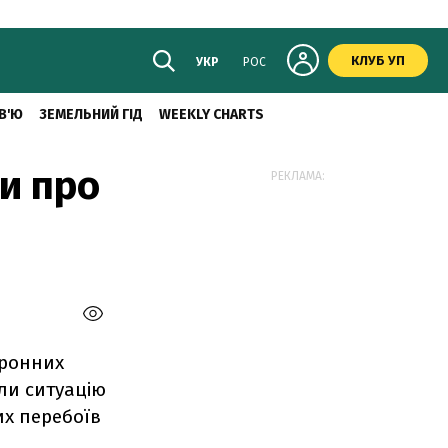
КЛУБ УП
УКР
РОС
В'Ю
ЗЕМЕЛЬНИЙ ГІД
WEEKLY CHARTS
и про
РЕКЛАМА:
тронних
или ситуацію
их перебоїв