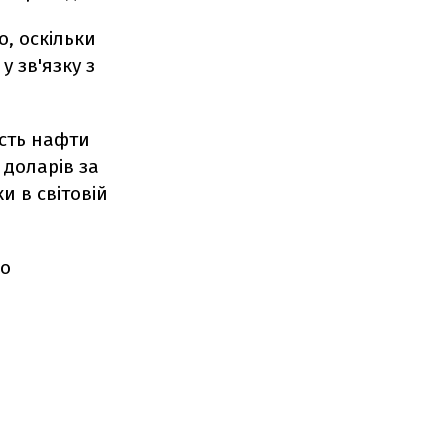
о, оскільки
у зв'язку з
ість нафти
 доларів за
и в світовій
по