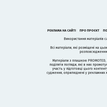
РЕКЛАМА НА САЙТІ
ПРО ПРОЄКТ
ПО
Використання матеріалів с
Всі матеріали, які розміщені на цьо
розповсюдженню в
Матеріали з плашкою PROMOTED, 
поділяти погляди, які в них промо
участь у підготовці цього контенту
судження, оприлюднені у рекламних м