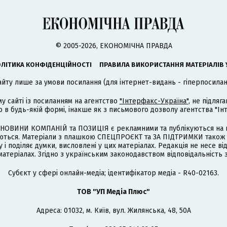
© 2005-2026, ЕКОНОМІЧНА ПРАВДА
ЛІТИКА КОНФІДЕНЦІЙНОСТІ
ПРАВИЛА ВИКОРИСТАННЯ МАТЕРІАЛІВ 
айту лише за умови посилання (для інтернет-видань - гіперпосиланн
му сайті із посиланням на агентство
"Інтерфакс-Україна"
, не підля
 будь-якій формі, інакше як з письмового дозволу агентства "Ін
НОВИНИ КОМПАНІЙ та ПОЗИЦІЯ є рекламними та публікуються на п
туються. Матеріали з плашкою СПЕЦПРОЄКТ та ЗА ПІДТРИМКИ також
 і поділяє думки, висловлені у цих матеріалах. Редакція не несе ві
атеріалах. Згідно з українським законодавством відповідальність 
Cубєкт у сфері онлайн-медіа; ідентифікатор медіа - R40-02163.
ТОВ "УП Медіа Плюс"
Адреса: 01032, м. Київ, вул. Жилянська, 48, 50А