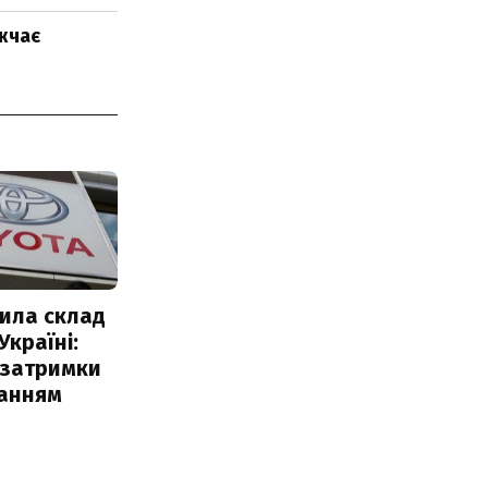
жчає
ила склад
Україні:
 затримки
чанням