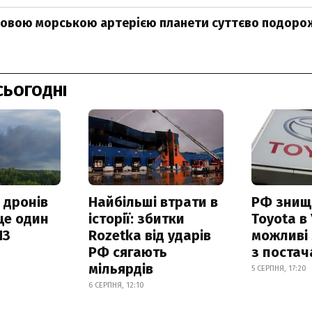
човою морською артерією планети суттєво подоро
СЬОГОДНІ
 дронів
Найбільші втрати в
РФ знищ
ще один
історії: збитки
Toyota в 
ПЗ
Rozetka від ударів
можливі
РФ сягають
з поста
мільярдів
5 СЕРПНЯ, 17:20
6 СЕРПНЯ, 12:10