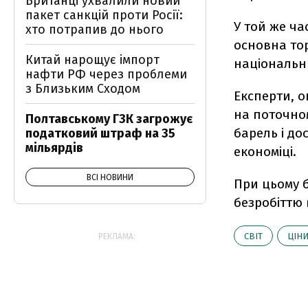
Британці ухвалили новий
пакет санкцій проти Росії:
У той же ча
хто потрапив до нього
основна тор
Китай нарощує імпорт
національн
нафти РФ через проблеми
з Близьким Сходом
Експерти, о
на поточном
Полтавському ГЗК загрожує
барель і до
податковий штраф на 35
мільярдів
економіці.
ВСІ НОВИНИ
При цьому б
безробіттю 
СВІТ
ЦІН
РЕКЛАМА: