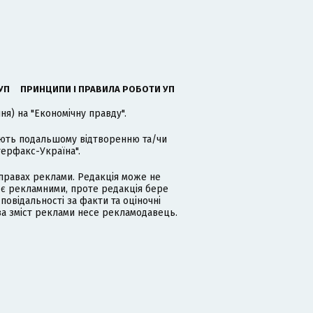
УП
ПРИНЦИПИ І ПРАВИЛА РОБОТИ УП
я) на "Економічну правду".
гають подальшому відтворенню та/чи
терфакс-Україна".
равах реклами. Редакція може не
 є рекламними, проте редакція бере
дповідальності за факти та оціночні
за зміст реклами несе рекламодавець.