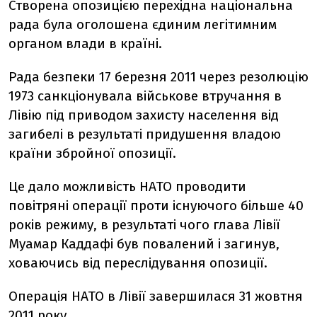
Створена опозицією перехідна національна
рада була оголошена єдиним легітимним
органом влади в країні.
Рада безпеки 17 березня 2011 через резолюцію
1973 санкціонувала військове втручання в
Лівію під приводом захисту населення від
загибелі в результаті придушення владою
країни збройної опозиції.
Це дало можливість НАТО проводити
повітряні операції проти існуючого більше 40
років режиму, в результаті чого глава Лівії
Муамар Каддафі був повалений і загинув,
ховаючись від переслідування опозиції.
Операція НАТО в Лівії завершилася 31 жовтня
2011 року.