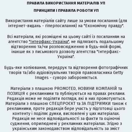
ПРАВИЛА ВИКОРИСТАННЯ МАТЕРІАЛІВ УП
ПРИНЦИПИ І ПРАВИЛА РОБОТИ УП
Використання матеріалів сайту лише за умови посилання (для
інтернет-видань - гіперпосилання) на "Економічну правду".
Всі матеріали, які розміщені на цьому сайті із посиланням на
агентство
"Інтерфакс-Україна"
, не підлягають подальшому
відтворенню та/чи розповсюдженню в будь-якій формі,
інакше як з письмового дозволу агентства "Інтерфакс-
Україна".
Будь-яке копіювання, передрук та відтворення фотографічних
творів та/або аудіовізуальних творів правовласника Getty
Images - суворо забороняється.
Матеріали з плашкою PROMOTED, НОВИНИ КОМПАНІЙ та
ПОЗИЦІЯ є рекламними та публікуються на правах реклами.
Редакція може не поділяти погляди, які в них промотуються.
Матеріали з плашкою СПЕЦПРОЄКТ та ЗА ПІДТРИМКИ також є
рекламними, проте редакція бере участь у підготовці цього
контенту і поділяє думки, висловлені у цих матеріалах.
Редакція не несе відповідальності за факти та оціночні
судження, оприлюднені у рекламних матеріалах. Згідно з
українським законодавством відповідальність за зміст