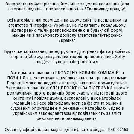
Використання матеріалів сайту лише за умови посилання (для
інтернет-видань - гіперпосилання) на "Економічну правду".
Всі матеріали, які розміщені на цьому сайті із посиланням на
агентство
"Інтерфакс-Україна"
, не підлягають подальшому
відтворенню та/чи розповсюдженню в будь-якій формі,
інакше як з письмового дозволу агентства "Інтерфакс-
Україна".
Будь-яке копіювання, передрук та відтворення фотографічних
творів та/або аудіовізуальних творів правовласника Getty
Images - суворо забороняється.
Матеріали з плашкою PROMOTED, НОВИНИ КОМПАНІЙ та
ПОЗИЦІЯ є рекламними та публікуються на правах реклами.
Редакція може не поділяти погляди, які в них промотуються.
Матеріали з плашкою СПЕЦПРОЄКТ та ЗА ПІДТРИМКИ також є
рекламними, проте редакція бере участь у підготовці цього
контенту і поділяє думки, висловлені у цих матеріалах.
Редакція не несе відповідальності за факти та оціночні
судження, оприлюднені у рекламних матеріалах. Згідно з
українським законодавством відповідальність за зміст
реклами несе рекламодавець.
Cубєкт у сфері онлайн-медіа; ідентифікатор медіа - R40-02163.