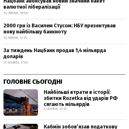
Нацбанк анонсував новий значний пакет
валютної лібералізації
30 ЛИПНЯ, 18:00
2000 грн із Василем Стусом: НБУ презентував
нову найбільшу банкноту
10 ЛИПНЯ, 12:35
За тиждень Нацбанк продав 1,4 мільярда
доларів
21 ЧЕРВНЯ, 17:05
ГОЛОВНЕ СЬОГОДНІ
Найбільші втрати в історії:
збитки Rozetka від ударів РФ
сягають мільярдів
6 СЕРПНЯ, 12:10
Кабмін зобовʼязав податкову