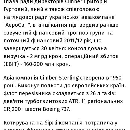
Глава ради директорів Cimber Григорій
Гуртовий, який є також співголовою
наглядової ради української авіакомпанії
"АероСвіт", в кінці квітня підтвердив раніше
озвучений фінансовий прогноз групи на
поточний фінансовий 2011/12 рік, що
завершується 30 квітня: консолідована
виручка - 2 млрд крон, операційний збиток
(EBIT) - 160-200 млн крон.
Авіакомпанія Cimber Sterling створена в 1950
році. Виконує польоти до європейських країн.
Флот перевізника складається з 26 літаків:
дев'яти турбогвинтових ATR, 11 регіональних
CRJ200 і шести Boeing 737.
Котирувана на біржі компанія потрапила у