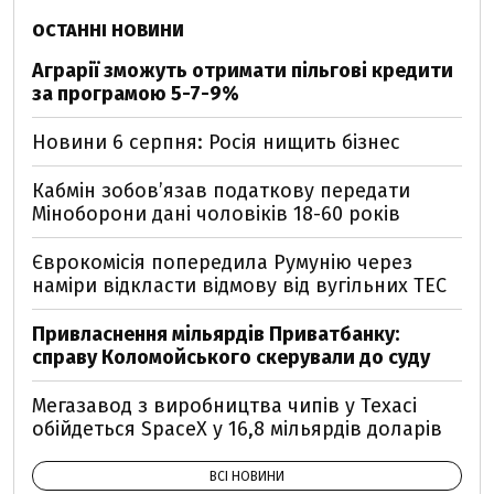
ОСТАННІ НОВИНИ
Аграрії зможуть отримати пільгові кредити
за програмою 5-7-9%
Новини 6 серпня: Росія нищить бізнес
Кабмін зобовʼязав податкову передати
Міноборони дані чоловіків 18-60 років
Єврокомісія попередила Румунію через
наміри відкласти відмову від вугільних ТЕС
Привласнення мільярдів Приватбанку:
справу Коломойського скерували до суду
Мегазавод з виробництва чипів у Техасі
обійдеться SpaceX у 16,8 мільярдів доларів
ВСІ НОВИНИ