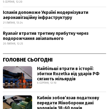
5 СЕРПНЯ, 12:20
Іспанія допоможе Україні модернізувати
аеронавігаційну інфраструктуру
21 ЛИПНЯ, 13:24
Ryanair втратив третину прибутку через
подорожчання авіапального
20 ЛИПНЯ, 12:25
ГОЛОВНЕ СЬОГОДНІ
Найбільші втрати в історії:
збитки Rozetka від ударів РФ
сягають мільярдів
6 СЕРПНЯ, 12:10
Кабмін зобовʼязав податкову
передати Міноборони дані
чоловіків 18-60 років