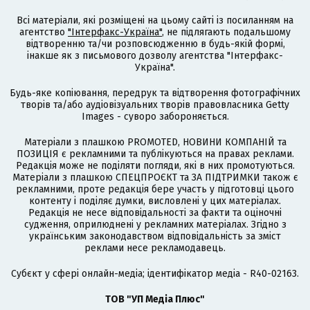
Всі матеріали, які розміщені на цьому сайті із посиланням на
агентство
"Інтерфакс-Україна"
, не підлягають подальшому
відтворенню та/чи розповсюдженню в будь-якій формі,
інакше як з письмового дозволу агентства "Інтерфакс-
Україна".
Будь-яке копіювання, передрук та відтворення фотографічних
творів та/або аудіовізуальних творів правовласника Getty
Images - суворо забороняється.
Матеріали з плашкою PROMOTED, НОВИНИ КОМПАНІЙ та
ПОЗИЦІЯ є рекламними та публікуються на правах реклами.
Редакція може не поділяти погляди, які в них промотуються.
Матеріали з плашкою СПЕЦПРОЄКТ та ЗА ПІДТРИМКИ також є
рекламними, проте редакція бере участь у підготовці цього
контенту і поділяє думки, висловлені у цих матеріалах.
Редакція не несе відповідальності за факти та оціночні
судження, оприлюднені у рекламних матеріалах. Згідно з
українським законодавством відповідальність за зміст
реклами несе рекламодавець.
Cубєкт у сфері онлайн-медіа; ідентифікатор медіа - R40-02163.
ТОВ "УП Медіа Плюс"