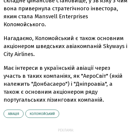
складне фінансове становище, у зв'язку з чим
вона привернула стратегічного інвестора,
яким стала Mansvell Enterprises
Коломойського.
Нагадаємо, Коломойський є також основним
акціонером шведських авіакомпаній Skyways і
City Airlines.
Має інтереси в українській авіації через
участь в таких компаніях, як "АероСвіт" (якій
належить "Донбасаеро") і "Дніпроавіа", а
також є основним акціонером ряду
португальських лізингових компаній.
АВІАЦІЯ
КОЛОМОЙСЬКИЙ
РЕКЛАМА: