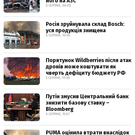
його на АЗС
6 СЕРПНЯ, 06:00
Росія зруйнувала склад Bosch:
уся продукція знищена
6 СЕРПНЯ, 10:50
Порятунок Wildberries після атак
дронів може коштувати як
чверть дефіциту бюджету РФ
5 СЕРПНЯ, 19:50
Путін змусив Центральний банк
знизити базову ставку –
Bloomberg
6 СЕРПНЯ, 15:07
PUMA оцінила втрати внаслідок