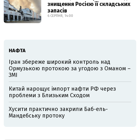
знищення Росією її складських
запасів
6 СЕРПНЯ, 14:00
НАФТА
Іран збереже широкий контроль над
Ормузькою протокою за угодою з Оманом –
ЗМІ
Китай нарощує імпорт нафти РФ через
проблеми з Близьким Сходом
Хусити практично закрили Баб-ель-
Мандебську протоку