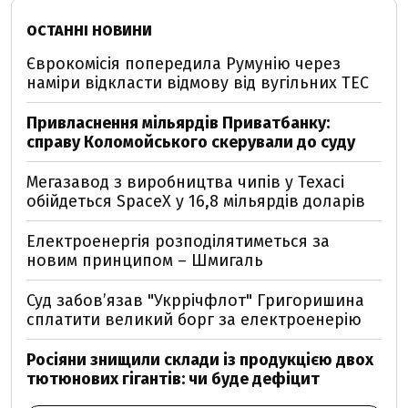
ОСТАННІ НОВИНИ
Єврокомісія попередила Румунію через
наміри відкласти відмову від вугільних ТЕС
Привласнення мільярдів Приватбанку:
справу Коломойського скерували до суду
Мегазавод з виробництва чипів у Техасі
обійдеться SpaceX у 16,8 мільярдів доларів
Електроенергія розподілятиметься за
новим принципом – Шмигаль
Суд забов’язав "Укррічфлот" Григоришина
сплатити великий борг за електроенерію
Росіяни знищили склади із продукцією двох
тютюнових гігантів: чи буде дефіцит