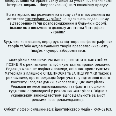
Використання матеріалів сайту лише за умови посилання (для
інтернет-видань - гіперпосилання) на "Економічну правду".
Всі матеріали, які розміщені на цьому сайті із посиланням на
агентство
"Інтерфакс-Україна"
, не підлягають подальшому
відтворенню та/чи розповсюдженню в будь-якій формі,
інакше як з письмового дозволу агентства "Інтерфакс-
Україна".
Будь-яке копіювання, передрук та відтворення фотографічних
творів та/або аудіовізуальних творів правовласника Getty
Images - суворо забороняється.
Матеріали з плашкою PROMOTED, НОВИНИ КОМПАНІЙ та
ПОЗИЦІЯ є рекламними та публікуються на правах реклами.
Редакція може не поділяти погляди, які в них промотуються.
Матеріали з плашкою СПЕЦПРОЄКТ та ЗА ПІДТРИМКИ також є
рекламними, проте редакція бере участь у підготовці цього
контенту і поділяє думки, висловлені у цих матеріалах.
Редакція не несе відповідальності за факти та оціночні
судження, оприлюднені у рекламних матеріалах. Згідно з
українським законодавством відповідальність за зміст
реклами несе рекламодавець.
Cубєкт у сфері онлайн-медіа; ідентифікатор медіа - R40-02163.