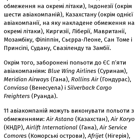
обмеження на окремі літаки), Індонезії (окрім
шести авіакомпаній), Казахстану (окрім однієї
авіакомпанії, на яку накладене обмеження на
окремі літаки), Киргизії, Ліберії, Мавританії,
Мозамбіку, Філіппін, Сьєрра-Леоне, Сан Томе і
Принсіпі, Судану, Свазіленду та Замбії.
Окрім того, заборонені польоти до ЄС п’яти
авіакомпаніям:
Blue Wing Airlines
(Суринам),
Meridian Airways
(Гана),
Rollins Air
(Гондурас),
Conviasa
(Венесуела) і
Silverback Cargo
Freighters
(Руанда).
11 авіакомпаній можуть виконувати польоти з
обмеженнями:
Air Astana
(Казахстан),
Air Koryo
(КНДР),
Airlift International
(Гана),
Air Service
Comores
(Коморські острови),
Afrijet
(Нігерія),