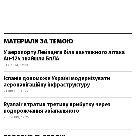
МАТЕРІАЛИ ЗА ТЕМОЮ
У аеропорту Лейпцига біля вантажного літака
Ан-124 знайшли БпЛА
5 СЕРПНЯ, 12:20
Іспанія допоможе Україні модернізувати
аеронавігаційну інфраструктуру
21 ЛИПНЯ, 13:24
Ryanair втратив третину прибутку через
подорожчання авіапального
20 ЛИПНЯ, 12:25