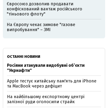
Євросоюз дозволив продавати
конфіскований вантаж російського
"тіньового флоту"
На Європу чекає зимове "газове
випробування" – ЗМІ
ОСТАННІ НОВИНИ
Росіяни атакували видобувні обʼєкти
"Укрнафти"
Apple тестує китайську пам'ять для iPhone
та MacBook через дефіцит
На найбільшому експортному центрі
залізної руди оголосили страйк