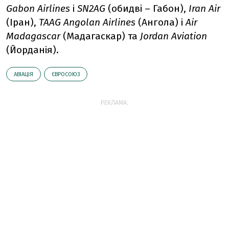
Gabon Airlines
і
SN2AG
(обидві – Габон),
Iran Air
(Іран),
TAAG Angolan Airlines
(Ангола) і
Air
Madagascar
(Мадагаскар) та
Jordan Aviation
(Йорданія).
АВІАЦІЯ
ЄВРОСОЮЗ
РЕКЛАМА: