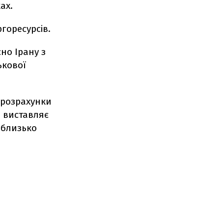
ах.
горесурсів.
но Ірану з
ькової
 розрахунки
о виставляє
 близько