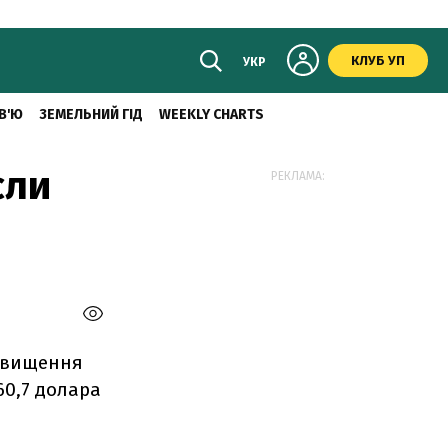
КЛУБ УП
УКР
В'Ю
ЗЕМЕЛЬНИЙ ГІД
WEEKLY CHARTS
сли
РЕКЛАМА:
ідвищення
60,7 долара