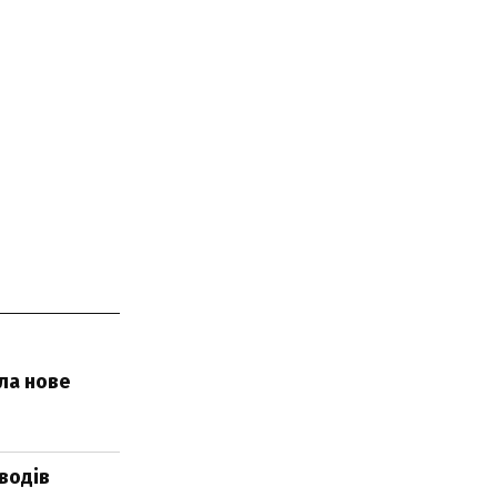
ла нове
водів