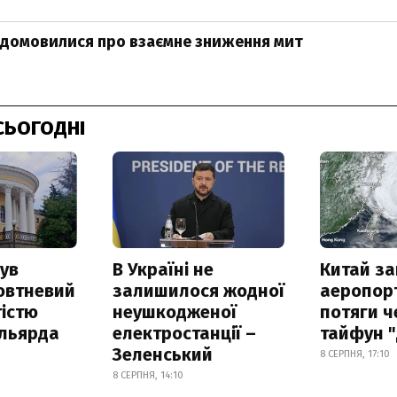
 домовилися про взаємне зниження мит
СЬОГОДНІ
ув
В Україні не
Китай з
овтневий
залишилося жодної
аеропорт
істю
неушкодженої
потяги ч
ільярда
електростанції –
тайфун 
Зеленський
8 СЕРПНЯ, 17:10
8 СЕРПНЯ, 14:10