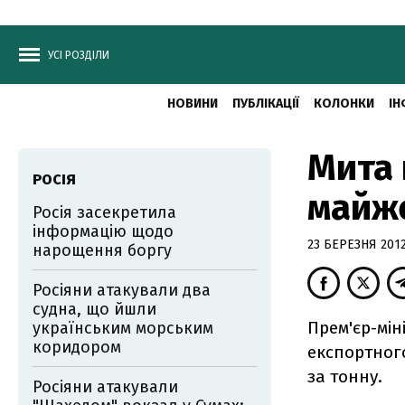
УСІ РОЗДІЛИ
НОВИНИ
ПУБЛІКАЦІЇ
КОЛОНКИ
ІН
Мита 
РОСІЯ
майже
Росія засекретила
інформацію щодо
23 БЕРЕЗНЯ 2012,
нарощення боргу
Росіяни атакували два
судна, що йшли
Прем'єр-мі
українським морським
коридором
експортного
за тонну.
Росіяни атакували