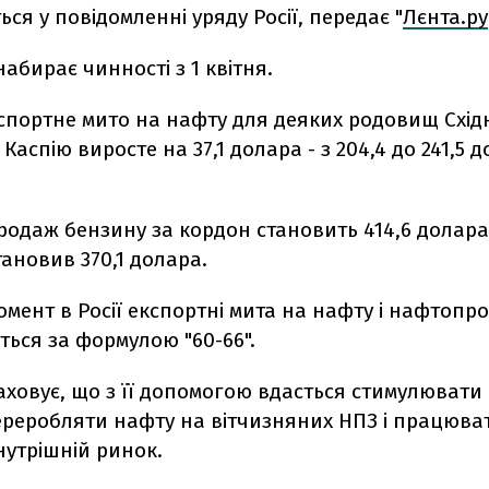
ься у повідомленні уряду Росії, передає "
Лєнта.ру
абирає чинності з 1 квітня.
спортне мито на нафту для деяких родовищ Схід
 Каспію виросте на 37,1 долара - з 204,4 до 241,5 
одаж бензину за кордон становить 414,6 долара.
ановив 370,1 долара.
мент в Росії експортні мита на нафту і нафтопр
ься за формулою "60-66".
ховує, що з її допомогою вдасться стимулювати 
ереробляти нафту на вітчизняних НПЗ і працюва
нутрішній ринок.