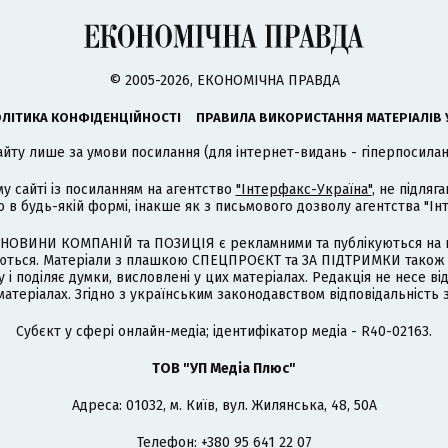
© 2005-2026, ЕКОНОМІЧНА ПРАВДА
ЛІТИКА КОНФІДЕНЦІЙНОСТІ
ПРАВИЛА ВИКОРИСТАННЯ МАТЕРІАЛІВ 
айту лише за умови посилання (для інтернет-видань - гіперпосиланн
му сайті із посиланням на агентство
"Інтерфакс-Україна"
, не підля
 будь-якій формі, інакше як з письмового дозволу агентства "Ін
НОВИНИ КОМПАНІЙ та ПОЗИЦІЯ є рекламними та публікуються на п
туються. Матеріали з плашкою СПЕЦПРОЄКТ та ЗА ПІДТРИМКИ також
 і поділяє думки, висловлені у цих матеріалах. Редакція не несе ві
атеріалах. Згідно з українським законодавством відповідальність 
Cубєкт у сфері онлайн-медіа; ідентифікатор медіа - R40-02163.
ТОВ "УП Медіа Плюс"
Адреса: 01032, м. Київ, вул. Жилянська, 48, 50А
Телефон: +380 95 641 22 07