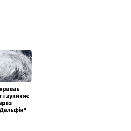
акриває
 і зупиняє
ерез
"Дельфін"