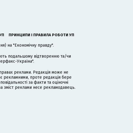
УП
ПРИНЦИПИ І ПРАВИЛА РОБОТИ УП
я) на "Економічну правду".
гають подальшому відтворенню та/чи
терфакс-Україна".
равах реклами. Редакція може не
 є рекламними, проте редакція бере
дповідальності за факти та оціночні
за зміст реклами несе рекламодавець.