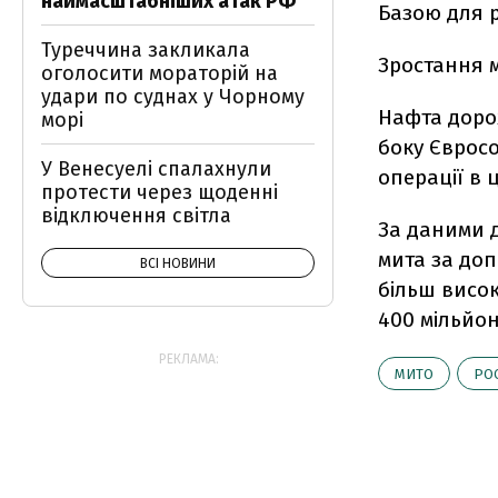
наймасштабніших атак РФ
Базою для р
Туреччина закликала
Зростання 
оголосити мораторій на
удари по суднах у Чорному
Нафта доро
морі
боку Єврос
У Венесуелі спалахнули
операції в ц
протести через щоденні
відключення світла
За даними д
мита за доп
ВСІ НОВИНИ
більш висок
400 мільйон
РЕКЛАМА:
МИТО
РО