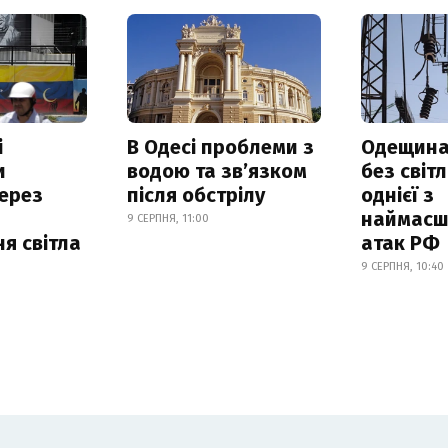
і
В Одесі проблеми з
Одещина
и
водою та звʼязком
без світл
ерез
після обстрілу
однієї з
наймасш
9 СЕРПНЯ, 11:00
я світла
атак РФ
9 СЕРПНЯ, 10:40