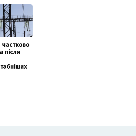
 частково
а після
табніших