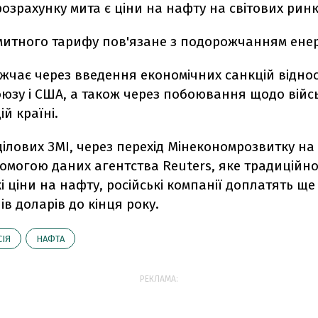
озрахунку мита є ціни на нафту на світових ринк
митного тарифу пов'язане з подорожчанням енер
жчає через введення економічних санкцій віднос
оюзу і США, а також через побоювання щодо війс
ій країні.
ілових ЗМІ, через перехід Мінекономрозвитку на
омогою даних агентства Reuters, яке традиційн
і ціни на нафту, російські компанії доплатять ще
ів доларів до кінця року.
СІЯ
НАФТА
РЕКЛАМА: