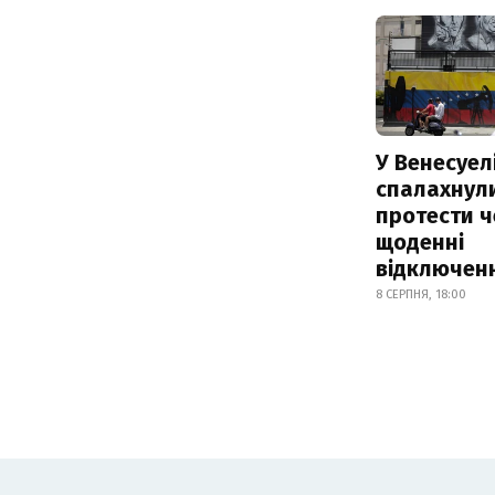
У Венесуел
спалахнул
протести ч
щоденні
відключенн
8 СЕРПНЯ, 18:00