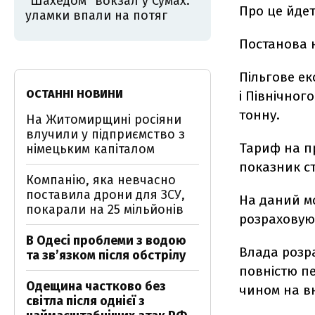
"Шахедом" вокзал у Сумах:
Про це йдет
уламки впали на потяг
Постанова н
Пільгове ек
ОСТАННІ НОВИНИ
і Північного
тонну.
На Житомирщині росіяни
влучили у підприємство з
Тариф на пр
німецьким капіталом
показник ст
Компанію, яка невчасно
поставила дрони для ЗСУ,
На даний мо
покарали на 25 мільйонів
розраховуют
В Одесі проблеми з водою
Влада розра
та звʼязком після обстрілу
повністю п
Одещина частково без
чином на в
світла після однієї з