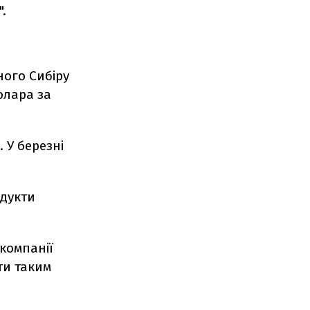
".
ного Сибіру
долара за
 У березні
одукти
компанії
ти таким