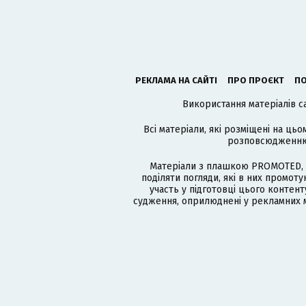
РЕКЛАМА НА САЙТІ
ПРО ПРОЄКТ
ПО
Використання матеріалів с
Всі матеріали, які розміщені на цьо
розповсюдженню в
Матеріали з плашкою PROMOTED, 
поділяти погляди, які в них промо
участь у підготовці цього контенту
судження, оприлюднені у рекламних м