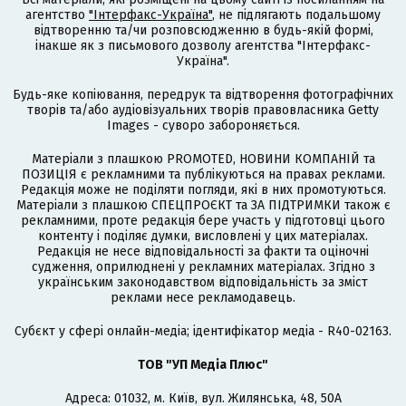
агентство
"Інтерфакс-Україна"
, не підлягають подальшому
відтворенню та/чи розповсюдженню в будь-якій формі,
інакше як з письмового дозволу агентства "Інтерфакс-
Україна".
Будь-яке копіювання, передрук та відтворення фотографічних
творів та/або аудіовізуальних творів правовласника Getty
Images - суворо забороняється.
Матеріали з плашкою PROMOTED, НОВИНИ КОМПАНІЙ та
ПОЗИЦІЯ є рекламними та публікуються на правах реклами.
Редакція може не поділяти погляди, які в них промотуються.
Матеріали з плашкою СПЕЦПРОЄКТ та ЗА ПІДТРИМКИ також є
рекламними, проте редакція бере участь у підготовці цього
контенту і поділяє думки, висловлені у цих матеріалах.
Редакція не несе відповідальності за факти та оціночні
судження, оприлюднені у рекламних матеріалах. Згідно з
українським законодавством відповідальність за зміст
реклами несе рекламодавець.
Cубєкт у сфері онлайн-медіа; ідентифікатор медіа - R40-02163.
ТОВ "УП Медіа Плюс"
Адреса: 01032, м. Київ, вул. Жилянська, 48, 50А