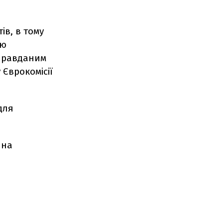
ів, в тому
ою
иправданим
 Єврокомісії
для
 на