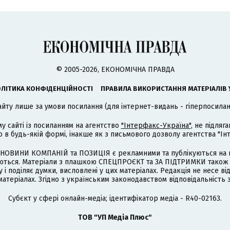
© 2005-2026, ЕКОНОМІЧНА ПРАВДА
ЛІТИКА КОНФІДЕНЦІЙНОСТІ
ПРАВИЛА ВИКОРИСТАННЯ МАТЕРІАЛІВ 
айту лише за умови посилання (для інтернет-видань - гіперпосиланн
му сайті із посиланням на агентство
"Інтерфакс-Україна"
, не підля
 будь-якій формі, інакше як з письмового дозволу агентства "Ін
НОВИНИ КОМПАНІЙ та ПОЗИЦІЯ є рекламними та публікуються на п
туються. Матеріали з плашкою СПЕЦПРОЄКТ та ЗА ПІДТРИМКИ також
 і поділяє думки, висловлені у цих матеріалах. Редакція не несе ві
атеріалах. Згідно з українським законодавством відповідальність 
Cубєкт у сфері онлайн-медіа; ідентифікатор медіа - R40-02163.
ТОВ "УП Медіа Плюс"