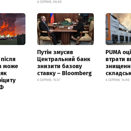
6 СЕРПНЯ, 06:00
Путін змусив
PUMA оц
 після
Центральний банк
втрати в
в може
знизити базову
знищення
 як
ставку – Bloomberg
складськ
іциту
6 СЕРПНЯ, 15:07
6 СЕРПНЯ, 14:00
РФ