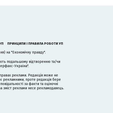
УП
ПРИНЦИПИ І ПРАВИЛА РОБОТИ УП
я) на "Економічну правду".
гають подальшому відтворенню та/чи
терфакс-Україна".
равах реклами. Редакція може не
 є рекламними, проте редакція бере
дповідальності за факти та оціночні
за зміст реклами несе рекламодавець.