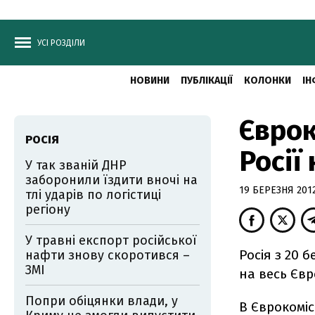
УСІ РОЗДІЛИ
НОВИНИ
ПУБЛІКАЦІЇ
КОЛОНКИ
ІН
Єврок
РОСІЯ
Росії
У так званій ДНР
заборонили їздити вночі на
19 БЕРЕЗНЯ 2012
тлі ударів по логістиці
регіону
У травні експорт російської
Росія з 20 
нафти знову скоротився –
ЗМІ
на весь Єв
Попри обіцянки влади, у
В Єврокоміс