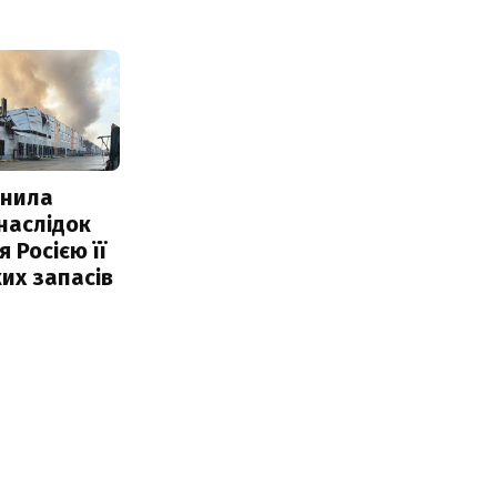
інила
наслідок
 Росією її
их запасів