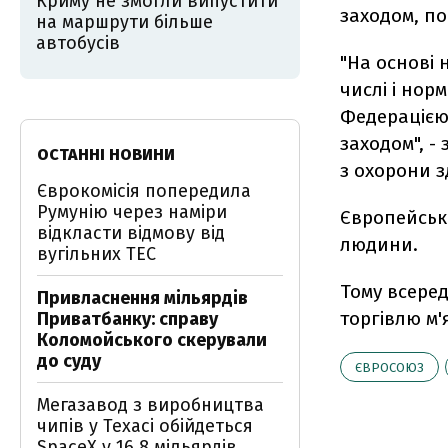
Криму не змогли випустити
заходом, по
на маршрути більше
автобусів
"На основі 
числі і нор
Федерацією
заходом", -
ОСТАННІ НОВИНИ
з охорони з
Єврокомісія попередила
Румунію через наміри
Європейськ
відкласти відмову від
людини.
вугільних ТЕС
Тому всере
Привласнення мільярдів
торгівлю м'
Приватбанку: справу
Коломойського скерували
до суду
ЄВРОСОЮЗ
Мегазавод з виробництва
чипів у Техасі обійдеться
SpaceX у 16,8 мільярдів