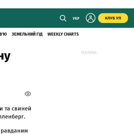
КЛУБ УП
УКР
В'Ю
ЗЕМЕЛЬНИЙ ГІД
WEEKLY CHARTS
ну
РЕКЛАМА:
и та свиней
лленберг.
иправданим