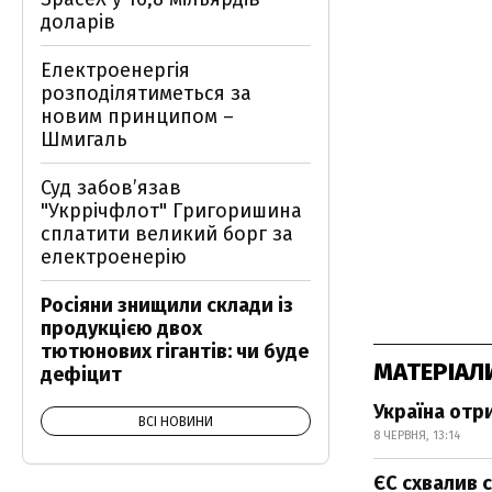
доларів
Електроенергія
розподілятиметься за
новим принципом –
Шмигаль
Суд забов’язав
"Укррічфлот" Григоришина
сплатити великий борг за
електроенерію
Росіяни знищили склади із
продукцією двох
тютюнових гігантів: чи буде
МАТЕРІАЛ
дефіцит
Україна отр
ВСІ НОВИНИ
8 ЧЕРВНЯ, 13:14
ЄС схвалив с