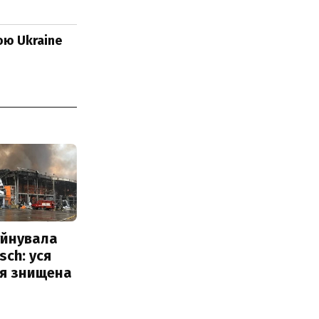
ою Ukraine
уйнувала
sch: уся
ія знищена