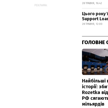
28 ТРАВНЯ, 16:42
РЕКЛАМА:
Цього року 
Support Loa
28 ТРАВНЯ, 12:00
ГОЛОВНЕ 
Найбільші 
історії: зб
Rozetka від
РФ сягают
мільярдів