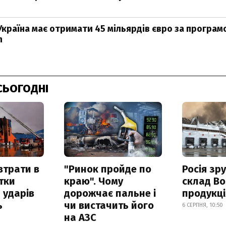
Україна має отримати 45 мільярдів євро за програм
n
СЬОГОДНІ
втрати в
"Ринок пройде по
Росія зр
итки
краю". Чому
склад Bo
 ударів
дорожчає пальне і
продукц
ь
чи вистачить його
6 СЕРПНЯ, 10:50
на АЗС