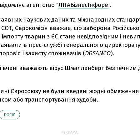
відомляє агентство "
ЛІГАБізнесІнформ
".
наявних наукових даних та міжнародних стандарт
м СОТ, Єврокомісія вважає, що заборона Російськ
 імпорту тварин з ЄС стане невідповідним і нев
 заявили в прес-службі генерального директорату
доров'я і захисту споживачів (
DGSANCO
).
і вчені вважають вірус Шмалленберг безпечним 
дині Євросоюзу не були введені жодні обмеження
ясом або транспортування худоби.
РОСІЯ
РЕКЛАМА: