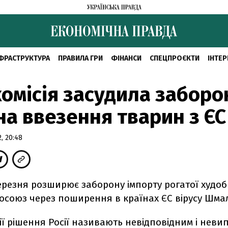
ФРАСТРУКТУРА
ПРАВИЛА ГРИ
ФІНАНСИ
СПЕЦПРОЄКТИ
ІНТЕР
омісія засудила заборо
 на ввезення тварин з ЄС
, 20:48
березня розширює заборону імпорту рогатої худоб
росоюз через поширення в країнах ЄС вірусу Шма
ії рішення Росії називають невідповідним і нев