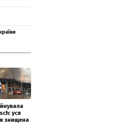
країни
уйнувала
sch: уся
ія знищена