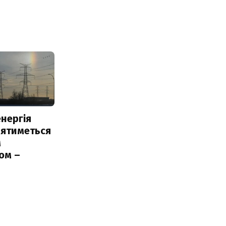
нергія
лятиметься
м
ом –
ь