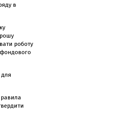
ряду в
ку
Прошу
вати роботу
у фондового
 для
 правила
атвердити