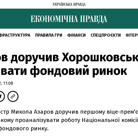
ФРАСТРУКТУРА
ПРАВИЛА ГРИ
ФІНАНСИ
СПЕЦПРОЄКТИ
ІНТЕР
ов доручив Хорошковсь
ивати фондовий ринок
, 11:08
істр Микола Азаров доручив першому віце-прем'
ому проаналізувати роботу Національної комісії
 фондового ринку.