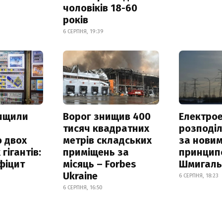
чоловіків 18-60
років
6 СЕРПНЯ, 19:39
нищили
Ворог знищив 400
Електрое
тисяч квадратних
розподі
 двох
метрів складських
за нови
гігантів:
приміщень за
принцип
фіцит
місяць – Forbes
Шмигал
Ukraine
6 СЕРПНЯ, 18:23
6 СЕРПНЯ, 16:50