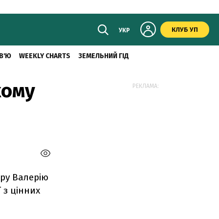
КЛУБ УП
УКР
В'Ю
WEEKLY CHARTS
ЗЕМЕЛЬНИЙ ГІД
кому
РЕКЛАМА:
єру Валерію
 з цінних