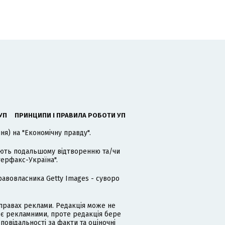
УП
ПРИНЦИПИ І ПРАВИЛА РОБОТИ УП
я) на "Економічну правду".
гають подальшому відтворенню та/чи
терфакс-Україна".
равовласника Getty Images - суворо
равах реклами. Редакція може не
 є рекламними, проте редакція бере
дповідальності за факти та оціночні