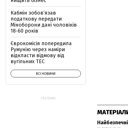
нищить бізнес
Кабмін зобовʼязав
податкову передати
Міноборони дані чоловіків
18-60 років
Єврокомісія попередила
Румунію через наміри
відкласти відмову від
вугільних ТЕС
ВСІ НОВИНИ
РЕКЛАМА:
МАТЕРІАЛ
Найбезпечні