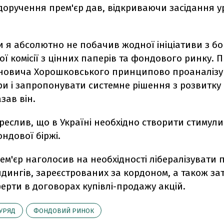
доручення прем'єр дав, відкриваючи засідання у
и я абсолютно не побачив жодної ініціативи з бо
ї комісії з цінних паперів та фондового ринку. 
ановича Хорошковського принципово проаналізу
ури і запропонувати системне рішення з розвитк
азав він.
реслив, що в Україні необхідно створити стимули
ндової біржі.
ем'єр наголосив на необхідності лібералізувати
лдингів, зареєстрованих за кордоном, а також з
рти в договорах купівлі-продажу акцій.
УРЯД
ФОНДОВИЙ РИНОК