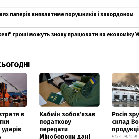
інних паперів виявлятиме порушників і закордоном
ені" гроші можуть знову працювати на економіку У
СЬОГОДНІ
втрати в
Кабмін зобовʼязав
Росія зр
итки
податкову
склад Bo
 ударів
передати
продукц
ь
Міноборони дані
6 СЕРПНЯ, 10:50