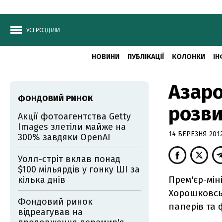
УСІ РОЗДІЛИ
НОВИНИ
ПУБЛІКАЦІЇ
КОЛОНКИ
ІН
Азар
ФОНДОВИЙ РИНОК
розв
Акції фотоагентства Getty
Images злетіли майже на
14 БЕРЕЗНЯ 2012
300% завдяки OpenAI
Уолл-стріт вклав понад
$100 мільярдів у гонку ШІ за
Прем'єр-мін
кілька днів
Хорошковськ
Фондовий ринок
паперів та
відреагував на