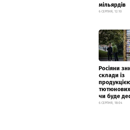
мільярдів
6 СЕРПНЯ, 12:10
Росіяни з
склади із
продукцією
тютюнових 
чи буде де
6 СЕРПНЯ, 18:04