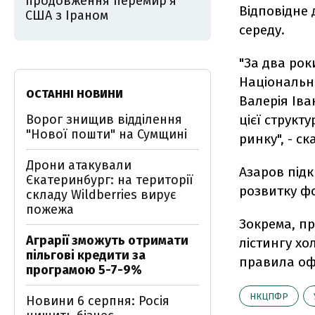
продовження перемир'я
Відповідне 
США з Іраном
середу.
"За два рок
Національно
ОСТАННІ НОВИНИ
Валерія Ів
Ворог знищив відділення
цієї структ
"Нової пошти" на Сумщині
ринку", - ск
Дрони атакували
Азаров підк
Єкатеринбург: на території
розвитку фо
складу Wildberries вирує
пожежа
Зокрема, пр
Аграрії зможуть отримати
лістингу хо
пільгові кредити за
правила офе
програмою 5-7-9%
НКЦПФР
Новини 6 серпня: Росія