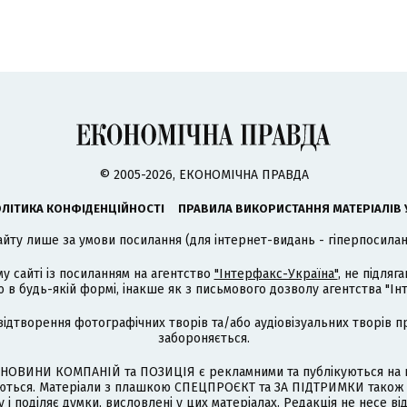
© 2005-2026, ЕКОНОМІЧНА ПРАВДА
ЛІТИКА КОНФІДЕНЦІЙНОСТІ
ПРАВИЛА ВИКОРИСТАННЯ МАТЕРІАЛІВ 
айту лише за умови посилання (для інтернет-видань - гіперпосиланн
му сайті із посиланням на агентство
"Інтерфакс-Україна"
, не підля
 будь-якій формі, інакше як з письмового дозволу агентства "Ін
відтворення фотографічних творів та/або аудіовізуальних творів п
забороняється.
НОВИНИ КОМПАНІЙ та ПОЗИЦІЯ є рекламними та публікуються на п
туються. Матеріали з плашкою СПЕЦПРОЄКТ та ЗА ПІДТРИМКИ також
 і поділяє думки, висловлені у цих матеріалах. Редакція не несе ві