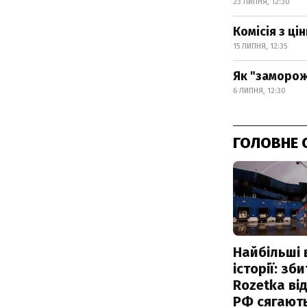
23 ЛИПНЯ, 12:30
Комісія з ц
15 ЛИПНЯ, 12:35
Як "заморож
6 ЛИПНЯ, 12:30
ГОЛОВНЕ 
Найбільші 
історії: зб
Rozetka від
РФ сягают