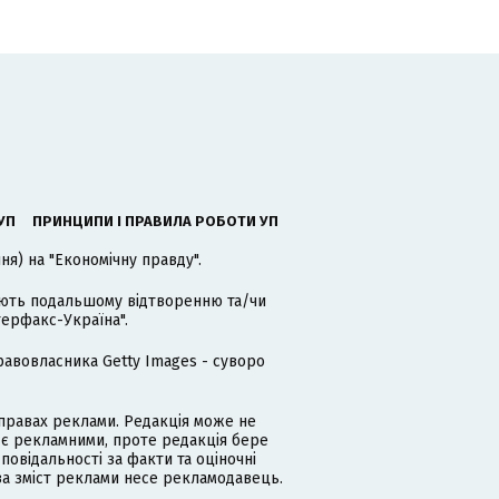
УП
ПРИНЦИПИ І ПРАВИЛА РОБОТИ УП
я) на "Економічну правду".
гають подальшому відтворенню та/чи
терфакс-Україна".
равовласника Getty Images - суворо
равах реклами. Редакція може не
 є рекламними, проте редакція бере
дповідальності за факти та оціночні
за зміст реклами несе рекламодавець.