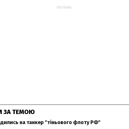
РЕКЛАМА:
И ЗА ТЕМОЮ
садились на танкер "тіньового флоту РФ"