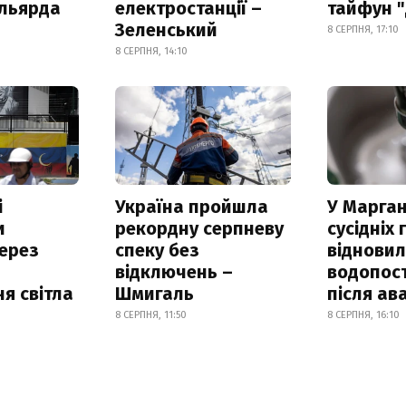
ільярда
електростанції –
тайфун 
Зеленський
8 СЕРПНЯ, 17:10
8 СЕРПНЯ, 14:10
і
Україна пройшла
У Марган
и
рекордну серпневу
сусідніх
ерез
спеку без
віднови
відключень –
водопос
я світла
Шмигаль
після ава
8 СЕРПНЯ, 11:50
8 СЕРПНЯ, 16:10