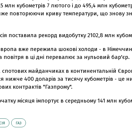
,5 млн кубометрів 7 лютого і до 495,4 млн кубометр
йже повторюючи криву температури, що знову зн
сія поставила рекорд видобутку 2102,8 млн кубоме
Європа вже пережила шокові холоди - в Німеччин
 повітря в ці дні перевалює за нульовий бар'єр.
а спотових майданчиках в континентальній Євро
 нижче 400 доларів за тисячу кубометрів - це н
вих контрактів "Газпрому".
очатку місяця імпортує в середньому 141 млн кубо
СІЯ
ГАЗ