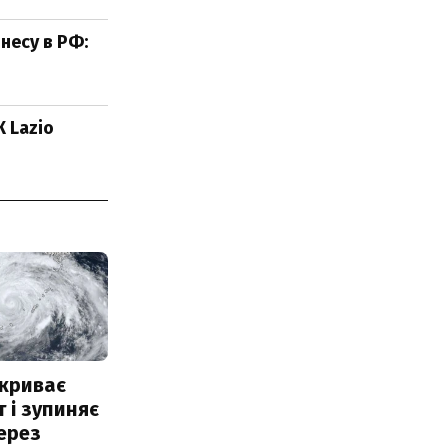
несу в РФ:
 Lazio
акриває
 і зупиняє
ерез