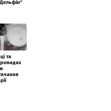
"Дельфін"
ці та
 громадах
ли
тачання
рії