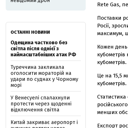
невідомий дрон
Rete Gas, п
Поставки ро
Росії, зрос
ОСТАННІ НОВИНИ
максимум, щ
Одещина частково без
Кожен день
світла після однієї з
кубометрів 
наймасштабніших атак РФ
кубометрів.
Туреччина закликала
оголосити мораторій на
Це на 15,5 
удари по суднах у Чорному
кубометрів.
морі
Статистика 
У Венесуелі спалахнули
протести через щоденні
російського
відключення світла
менших обс
Китай закриває аеропорт і
Експорт рос