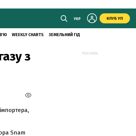
КЛУБ УП
УКР
В'Ю
WEEKLY CHARTS
ЗЕМЕЛЬНИЙ ГІД
газу з
РЕКЛАМА:
 імпортера,
тора Snam