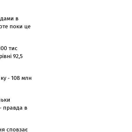
одами в
роте поки це
00 тис
івні 92,5
ку - 108 млн
льки
 - правда в
ня сповзає