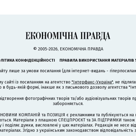
© 2005-2026, ЕКОНОМІЧНА ПРАВДА
ЛІТИКА КОНФІДЕНЦІЙНОСТІ
ПРАВИЛА ВИКОРИСТАННЯ МАТЕРІАЛІВ 
айту лише за умови посилання (для інтернет-видань - гіперпосиланн
му сайті із посиланням на агентство
"Інтерфакс-Україна"
, не підля
 будь-якій формі, інакше як з письмового дозволу агентства "Ін
відтворення фотографічних творів та/або аудіовізуальних творів п
забороняється.
НОВИНИ КОМПАНІЙ та ПОЗИЦІЯ є рекламними та публікуються на п
туються. Матеріали з плашкою СПЕЦПРОЄКТ та ЗА ПІДТРИМКИ також
 і поділяє думки, висловлені у цих матеріалах. Редакція не несе ві
атеріалах. Згідно з українським законодавством відповідальність 