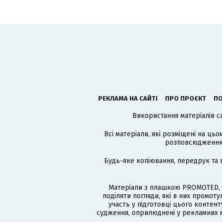
РЕКЛАМА НА САЙТІ
ПРО ПРОЄКТ
ПО
Використання матеріалів с
Всі матеріали, які розміщені на цьо
розповсюдженню в
Будь-яке копіювання, передрук та 
Матеріали з плашкою PROMOTED, 
поділяти погляди, які в них промо
участь у підготовці цього контенту
судження, оприлюднені у рекламних м