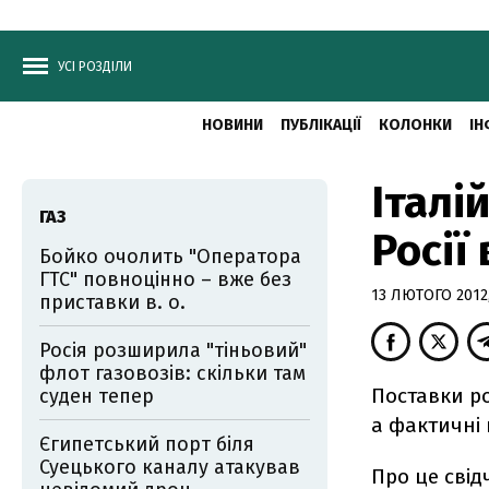
УСІ РОЗДІЛИ
НОВИНИ
ПУБЛІКАЦІЇ
КОЛОНКИ
ІН
Італі
ГАЗ
Росії
Бойко очолить "Оператора
ГТС" повноцінно – вже без
13 ЛЮТОГО 2012,
приставки в. о.
Росія розширила "тіньовий"
флот газовозів: скільки там
Поставки ро
суден тепер
а фактичні 
Єгипетський порт біля
Суецького каналу атакував
Про це свід