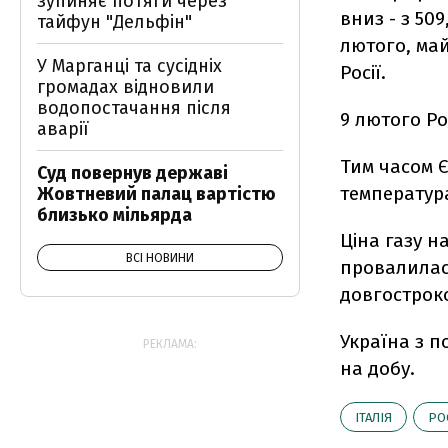
зупиняє потяги через
вниз - з 509
тайфун "Дельфін"
лютого, ма
У Марганці та сусідніх
Росії.
громадах відновили
водопостачання після
9 лютого Ро
аварії
Тим часом 
Суд повернув державі
температура
Жовтневий палац вартістю
близько мільярда
Ціна газу н
ВСІ НОВИНИ
провалилася
довгостроко
Україна з п
РЕКЛАМА:
на добу.
ІТАЛІЯ
РО