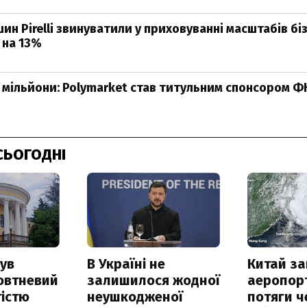
н Pirelli звинуватили у приховуванні масштабів біз
 на 13%
2 мільйони: Polymarket став титульним спонсором ФК
СЬОГОДНІ
ув
В Україні не
Китай з
овтневий
залишилося жодної
аеропорт
істю
неушкодженої
потяги ч