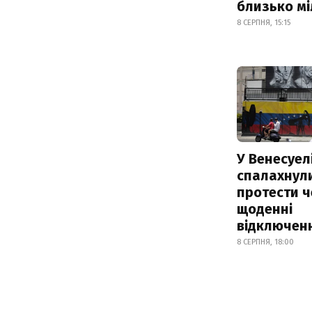
близько м
8 СЕРПНЯ, 15:15
У Венесуел
спалахнул
протести ч
щоденні
відключенн
8 СЕРПНЯ, 18:00