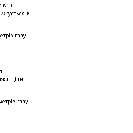
ів 11
ижується в
трів газу.
і
пі
ижчі ціни
метрів газу