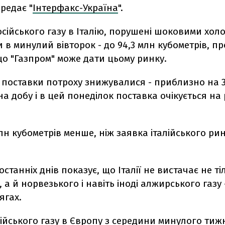
ередає "
Інтерфакс-Україна
".
сійського газу в Італію, порушені шоковими хол
ли в минулий вівторок - до 94,3 млн кубометрів, п
о "Газпром" може дати цьому ринку.
 поставки потроху знижувалися - приблизно на 3
на добу і в цей понеділок поставка очікується на р
млн кубометрів менше, ніж заявка італійського рин
останніх днів показує, що Італії не вистачає не ті
, а й норвезького і навіть іноді алжирського газу
ягах.
ійського газу в Європу з середини минулого тиж