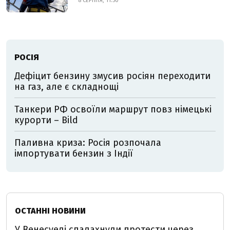
8 СЕРПНЯ, 11:50
РОСІЯ
Дефіцит бензину змусив росіян переходити
на газ, але є складнощі
Танкери РФ освоїли маршрут повз німецькі
курорти – Bild
Паливна криза: Росія розпочала
імпортувати бензин з Індії
ОСТАННІ НОВИНИ
У Венесуелі спалахнули протести через