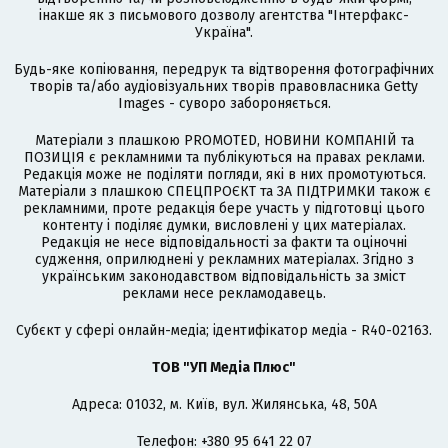
інакше як з письмового дозволу агентства "Інтерфакс-
Україна".
Будь-яке копіювання, передрук та відтворення фотографічних
творів та/або аудіовізуальних творів правовласника Getty
Images - суворо забороняється.
Матеріали з плашкою PROMOTED, НОВИНИ КОМПАНІЙ та
ПОЗИЦІЯ є рекламними та публікуються на правах реклами.
Редакція може не поділяти погляди, які в них промотуються.
Матеріали з плашкою СПЕЦПРОЄКТ та ЗА ПІДТРИМКИ також є
рекламними, проте редакція бере участь у підготовці цього
контенту і поділяє думки, висловлені у цих матеріалах.
Редакція не несе відповідальності за факти та оціночні
судження, оприлюднені у рекламних матеріалах. Згідно з
українським законодавством відповідальність за зміст
реклами несе рекламодавець.
Cубєкт у сфері онлайн-медіа; ідентифікатор медіа - R40-02163.
ТОВ "УП Медіа Плюс"
Адреса: 01032, м. Київ, вул. Жилянська, 48, 50А
Телефон: +380 95 641 22 07