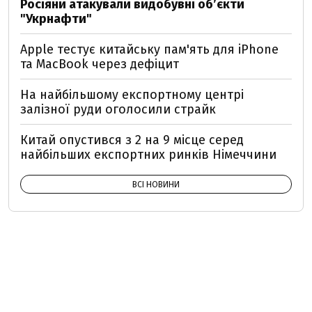
Росіяни атакували видобувні обʼєкти
"Укрнафти"
Apple тестує китайську пам'ять для iPhone
та MacBook через дефіцит
На найбільшому експортному центрі
залізної руди оголосили страйк
Китай опустився з 2 на 9 місце серед
найбільших експортних ринків Німеччини
ВСІ НОВИНИ