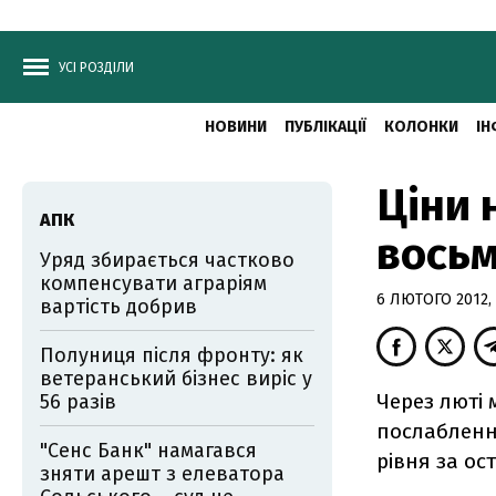
УСІ РОЗДІЛИ
НОВИНИ
ПУБЛІКАЦІЇ
КОЛОНКИ
ІН
Ціни 
АПК
восьм
Уряд збирається частково
компенсувати аграріям
6 ЛЮТОГО 2012, 
вартість добрив
Полуниця після фронту: як
ветеранський бізнес виріс у
Через люті м
56 разів
послабленн
"Сенс Банк" намагався
рівня за ост
зняти арешт з елеватора