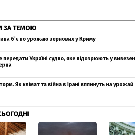
И ЗА ТЕМОЮ
ива б’є по урожаю зернових у Криму
 передати Україні судно, яке підозрюють у вивезен
ерна
орм. Як клімат та війна в Ірані вплинуть на урожай
СЬОГОДНІ