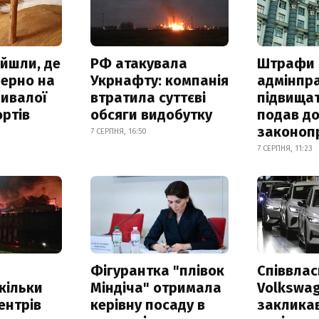
айшли, де
РФ атакувала
Штрафи 
зерно на
Укрнафту: компанія
адмінпр
ривалої
втратила суттєві
підвищат
ртів
обсяги видобутку
подав до
законоп
7 СЕРПНЯ, 16:50
7 СЕРПНЯ, 11:23
Фігурантка "плівок
Співвла
скільки
Міндіча" отримала
Volkswa
ентрів
керівну посаду в
заклика