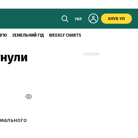
КЛУБ УП
УКР
В'Ю
ЗЕМЕЛЬНИЙ ГІД
WEEKLY CHARTS
гнули
РЕКЛАМА:
имального