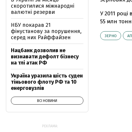
скоротилися міжнародні
валютні резерви
У 2011 році
55 млн тонн
НБУ покарав 21
фінустанову за порушення,
ЗЕРНО
АП
серед них Райффайзен
Нацбанк дозволив не
визнавати дефолт бізнесу
на тлі атак РФ
Україна уразила шість суден
тіньового флоту РФ та 10
енерговузлів
ВСІ НОВИНИ
РЕКЛАМА: