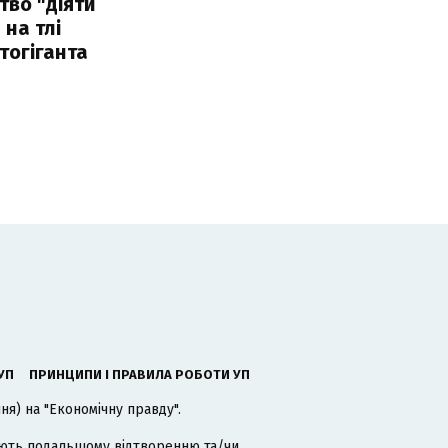
тво "діяти
 на тлі
тогіганта
УП
ПРИНЦИПИ І ПРАВИЛА РОБОТИ УП
я) на "Економічну правду".
гають подальшому відтворенню та/чи