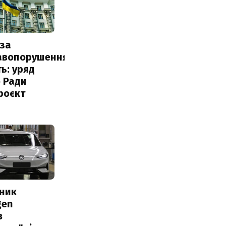
за
авопорушення
ь: уряд
 Ради
роєкт
сник
gen
в