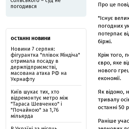
Сольського – суд не
Про це пов
погодився
"Існує вели
погодних ум
потерпає ві
ОСТАННІ НОВИНИ
біржі.
Новини 7 серпня:
Крім того, 
фігурантка "плівок Міндіча"
отримала посаду в
євро, яке в
держпідприємстві,
нового гре
масована атака РФ на
економії.
Укрнафту
Як відомо, 
Київ шукає тих, хто
відремонтує метро між
тривалу осі
"Тараса Шевченко" і
останні 50 р
"Почайною" за 1,76
мільярда
Раніше уча
зернових до
В Україні за місяць