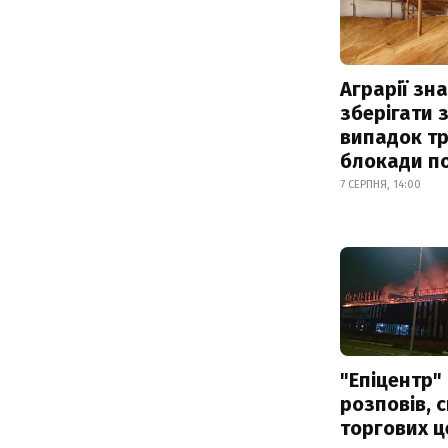
Аграрії зн
зберігати 
випадок т
блокади по
7 СЕРПНЯ, 14:00
"Епіцентр"
розповів, 
торгових ц