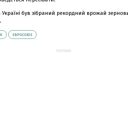
 в Україні був зібраний рекордний врожай зернов
.
К
ЄВРОСОЮЗ
РЕКЛАМА: