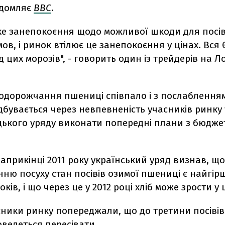
ідомляє
ВВС
.
ке занепокоєння щодо можливої шкоди для посіві
ов, і ринок втілює це занепокоєння у цінах. Вся
д цих морозів", - говорить один із трейдерів на 
подорожчання пшениці співпало і з послабленням
ідбувається через невпевненість учасників ринку 
цького уряду виконати попередні плани з бюдже
наприкінці 2011 року український уряд визнав, що
нню посуху стан посівів озимої пшениці є найгір
оків, і що через це у 2012 році хліб може зрости у ц
сники ринку попереджали, що до третини посівів
ведеться пересівати.