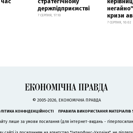
 час
стратегічному
керівниц
держпідприємстві
негайно"
кризи ав
7 СЕРПНЯ, 17:10
7 СЕРПНЯ, 10:02
© 2005-2026, ЕКОНОМІЧНА ПРАВДА
ЛІТИКА КОНФІДЕНЦІЙНОСТІ
ПРАВИЛА ВИКОРИСТАННЯ МАТЕРІАЛІВ 
айту лише за умови посилання (для інтернет-видань - гіперпосиланн
му сайті із посиланням на агентство
"Інтерфакс-Україна"
, не підля