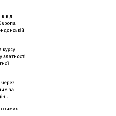
в від
 Європа
Лондонській
 курсу
у здатності
тної
 через
шим за
іні.
 озимих