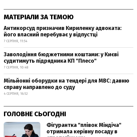
МАТЕРІАЛИ ЗА ТЕМОЮ
Антикорсуд призначив Кириленку адвоката:
його власний перебуває у відпустці
7 СЕРПНЯ, 11:54
Заволодіння бюджетними коштами: у Києві
судитимуть підрядника КП "Плесо"
7 СЕРПНЯ, 10:48
Мільйонні оборудки на тендері для МВС: давню
справу направлено до суду
4 СЕРПНЯ, 16:52
ГОЛОВНЕ СЬОГОДНІ
Фігурантка "плівок Міндіча"
отримала керівну посаду в