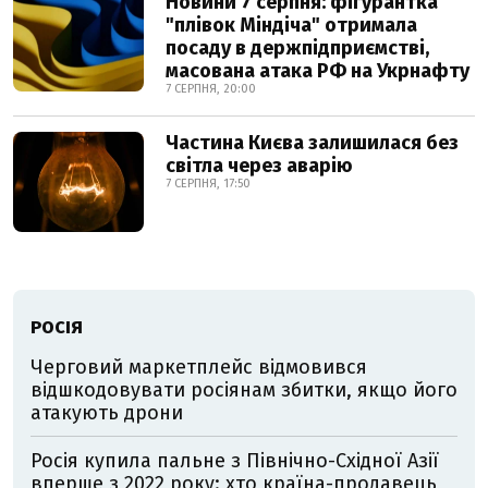
Новини 7 серпня: фігурантка
"плівок Міндіча" отримала
посаду в держпідприємстві,
масована атака РФ на Укрнафту
7 СЕРПНЯ, 20:00
Частина Києва залишилася без
світла через аварію
7 СЕРПНЯ, 17:50
РОСІЯ
Черговий маркетплейс відмовився
відшкодовувати росіянам збитки, якщо його
атакують дрони
Росія купила пальне з Північно-Східної Азії
вперше з 2022 року: хто країна-продавець