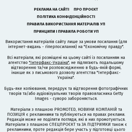
РЕКЛАМА НА САЙТІ
ПРО ПРОЄКТ
ПОЛІТИКА КОНФІДЕНЦІЙНОСТІ
ПРАВИЛА ВИКОРИСТАННЯ МАТЕРІАЛІВ УП
ПРИНЦИПИ І ПРАВИЛА РОБОТИ УП
Використання матеріалів сайту лише за умови посилання (для
інтернет-видань - гіперпосилання) на "Економічну правду".
Всі матеріали, які розміщені на цьому сайті із посиланням на
агентство
"Інтерфакс-Україна"
, не підлягають подальшому
відтворенню та/чи розповсюдженню в будь-якій формі,
інакше як з письмового дозволу агентства "Інтерфакс-
Україна".
Будь-яке копіювання, передрук та відтворення фотографічних
творів та/або аудіовізуальних творів правовласника Getty
Images - суворо забороняється.
Матеріали з плашкою PROMOTED, НОВИНИ КОМПАНІЙ та
ПОЗИЦІЯ є рекламними та публікуються на правах реклами.
Редакція може не поділяти погляди, які в них промотуються.
Матеріали з плашкою СПЕЦПРОЄКТ та ЗА ПІДТРИМКИ також є
рекламними, проте редакція бере участь у підготовці цього