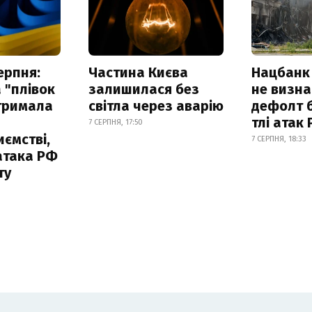
ерпня:
Частина Києва
Нацбанк
 "плівок
залишилася без
не визн
отримала
світла через аварію
дефолт б
тлі атак
7 СЕРПНЯ, 17:50
ємстві,
7 СЕРПНЯ, 18:33
атака РФ
ту