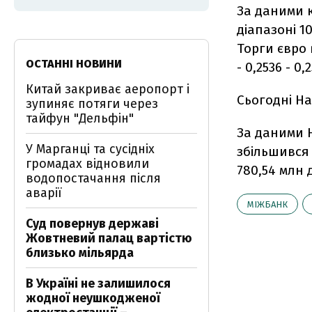
За даними к
діапазоні 10
Торги євро 
ОСТАННІ НОВИНИ
- 0,2536 - 0
Китай закриває аеропорт і
Сьогодні Н
зупиняє потяги через
тайфун "Дельфін"
За даними 
У Марганці та сусідніх
збільшився 
громадах відновили
780,54 млн 
водопостачання після
аварії
МІЖБАНК
Суд повернув державі
Жовтневий палац вартістю
близько мільярда
В Україні не залишилося
жодної неушкодженої