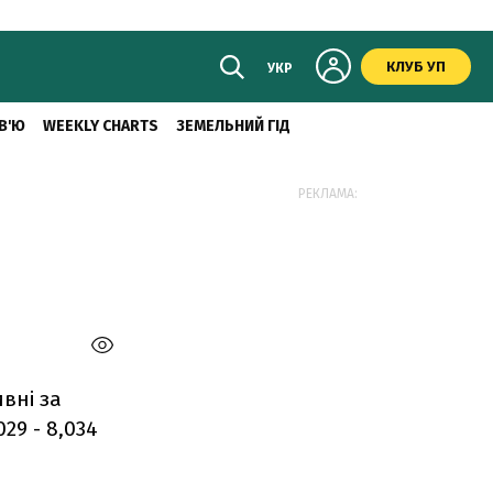
КЛУБ УП
УКР
В'Ю
WEEKLY CHARTS
ЗЕМЕЛЬНИЙ ГІД
РЕКЛАМА:
вні за
29 - 8,034