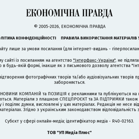
© 2005-2026, ЕКОНОМІЧНА ПРАВДА
ЛІТИКА КОНФІДЕНЦІЙНОСТІ
ПРАВИЛА ВИКОРИСТАННЯ МАТЕРІАЛІВ 
айту лише за умови посилання (для інтернет-видань - гіперпосиланн
му сайті із посиланням на агентство
"Інтерфакс-Україна"
, не підля
 будь-якій формі, інакше як з письмового дозволу агентства "Ін
відтворення фотографічних творів та/або аудіовізуальних творів п
забороняється.
НОВИНИ КОМПАНІЙ та ПОЗИЦІЯ є рекламними та публікуються на п
туються. Матеріали з плашкою СПЕЦПРОЄКТ та ЗА ПІДТРИМКИ також
 і поділяє думки, висловлені у цих матеріалах. Редакція не несе ві
атеріалах. Згідно з українським законодавством відповідальність 
Cубєкт у сфері онлайн-медіа; ідентифікатор медіа - R40-02163.
ТОВ "УП Медіа Плюс"