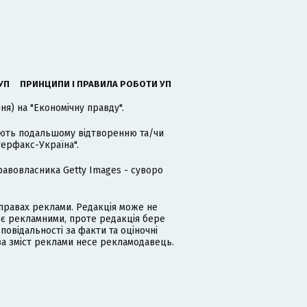
УП
ПРИНЦИПИ І ПРАВИЛА РОБОТИ УП
я) на "Економічну правду".
гають подальшому відтворенню та/чи
терфакс-Україна".
равовласника Getty Images - суворо
равах реклами. Редакція може не
 є рекламними, проте редакція бере
дповідальності за факти та оціночні
за зміст реклами несе рекламодавець.