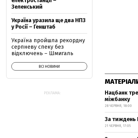
електростанції –
Зеленський
Україна уразила ще два НПЗ
у Росії – Генштаб
Україна пройшла рекордну
серпневу спеку без
відключень – Шмигаль
ВСІ НОВИНИ
МАТЕРІАЛ
Нацбанк тре
РЕКЛАМА:
міжбанку
28 ЧЕРВНЯ, 18:00
За тиждень 
21 ЧЕРВНЯ, 17:05