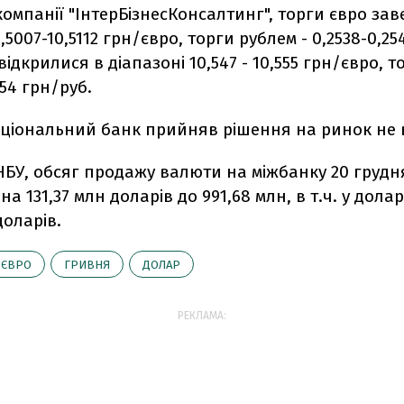
омпанії "ІнтерБізнесКонсалтинг", торги євро за
,5007-10,5112 грн/євро, торги рублем - 0,2538-0,25
відкрилися в діапазоні 10,547 - 10,555 грн/євро, 
,254 грн/руб.
аціональний банк прийняв рішення на ринок не 
НБУ, обсяг продажу валюти на міжбанку 20 грудн
на 131,37 млн доларів до 991,68 млн, в т.ч. у дола
доларів.
ЄВРО
ГРИВНЯ
ДОЛАР
РЕКЛАМА: