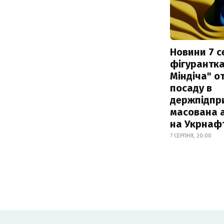
Новини 7 с
фігурантка
Міндіча" 
посаду в
держпідпри
масована 
на Укрнаф
7 СЕРПНЯ, 20:00