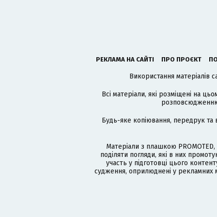
РЕКЛАМА НА САЙТІ
ПРО ПРОЄКТ
ПО
Використання матеріалів с
Всі матеріали, які розміщені на цьо
розповсюдженню в
Будь-яке копіювання, передрук та 
Матеріали з плашкою PROMOTED, 
поділяти погляди, які в них промо
участь у підготовці цього контенту
судження, оприлюднені у рекламних м