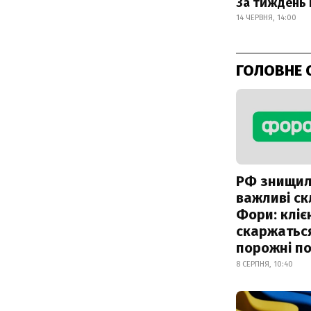
За тиждень 
14 ЧЕРВНЯ, 14:00
ГОЛОВНЕ 
РФ знищи
важливі с
Фори: кліє
скаржатьс
порожні по
8 СЕРПНЯ, 10:40