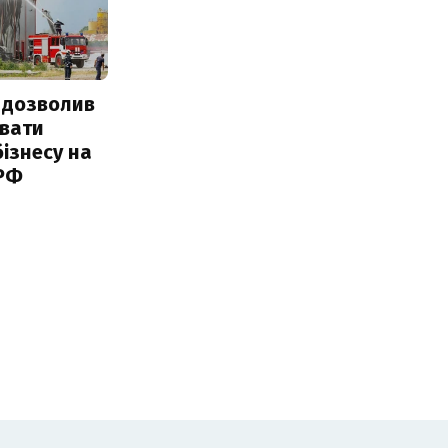
 дозволив
авати
ізнесу на
 РФ