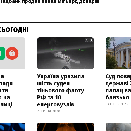
Нацбанк продав понад мільярд доларів
СЬОГОДНІ
ла
Україна уразила
Суд пове
клади
шість суден
державі
нти
тіньового флоту
палац ва
я на
РФ та 10
близько
лиці
енерговузлів
8 СЕРПНЯ, 15:15
7 СЕРПНЯ, 18:10