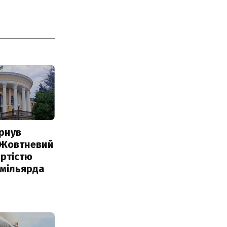
рнув
 Жовтневий
ртістю
 мільярда