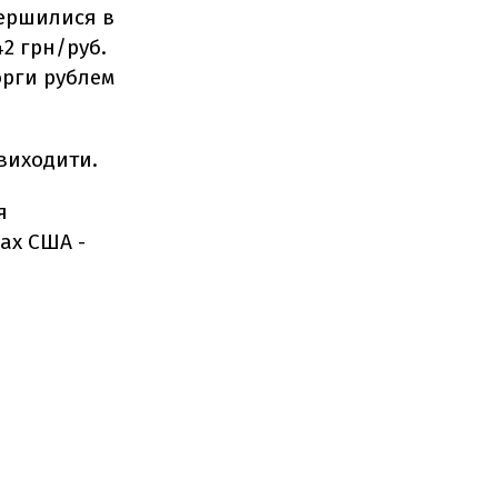
вершилися в
42 грн/руб.
торги рублем
виходити.
я
рах США -