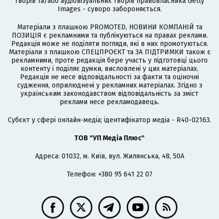
творів та/або аудіовізуальних творів правовласника Getty
Images - суворо забороняється.
Матеріали з плашкою PROMOTED, НОВИНИ КОМПАНІЙ та
ПОЗИЦІЯ є рекламними та публікуються на правах реклами.
Редакція може не поділяти погляди, які в них промотуються.
Матеріали з плашкою СПЕЦПРОЄКТ та ЗА ПІДТРИМКИ також є
рекламними, проте редакція бере участь у підготовці цього
контенту і поділяє думки, висловлені у цих матеріалах.
Редакція не несе відповідальності за факти та оціночні
судження, оприлюднені у рекламних матеріалах. Згідно з
українським законодавством відповідальність за зміст
реклами несе рекламодавець.
Cубєкт у сфері онлайн-медіа; ідентифікатор медіа - R40-02163.
ТОВ "УП Медіа Плюс"
Адреса: 01032, м. Київ, вул. Жилянська, 48, 50А
Телефон: +380 95 641 22 07