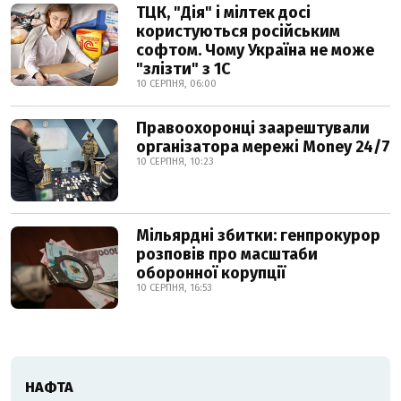
ТЦК, "Дія" і мілтек досі
користуються російським
софтом. Чому Україна не може
"злізти" з 1С
10 СЕРПНЯ, 06:00
Правоохоронці заарештували
організатора мережі Money 24/7
10 СЕРПНЯ, 10:23
Мільярдні збитки: генпрокурор
розповів про масштаби
оборонної корупції
10 СЕРПНЯ, 16:53
НАФТА