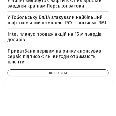
У липні видобуток нафти в ОПЕК зростав
завдяки країнам Перської затоки
У Тобольську БпЛА атакували найбільший
нафтохімічний комплекс РФ – російські ЗМІ
Intel планує продаж акцій на 15 мільярдів
доларів
ПриватБанк першим на ринку анонсував
сервіс підписок: які вигоди отримають
клієнти
ВСІ НОВИНИ