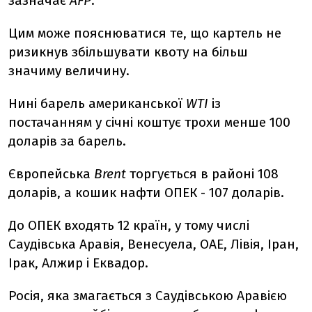
зазначає
AFP
.
Цим може пояснюватися те, що картель не
ризикнув збільшувати квоту на більш
значиму величину.
Нині барель американської
WTI
із
постачанням у січні коштує трохи менше 100
доларів за барель.
Європейська
Brent
торгується в районі 108
доларів, а кошик нафти ОПЕК - 107 доларів.
До ОПЕК входять 12 країн, у тому числі
Саудівська Аравія, Венесуела, ОАЕ, Лівія, Іран,
Ірак, Алжир і Еквадор.
Росія, яка змагається з Саудівською Аравією