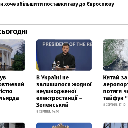
 хоче збільшити поставки газу до Євросоюзу
СЬОГОДНІ
ув
В Україні не
Китай з
овтневий
залишилося жодної
аеропорт
істю
неушкодженої
потяги ч
ільярда
електростанції –
тайфун 
Зеленський
8 СЕРПНЯ, 17:10
8 СЕРПНЯ, 14:10