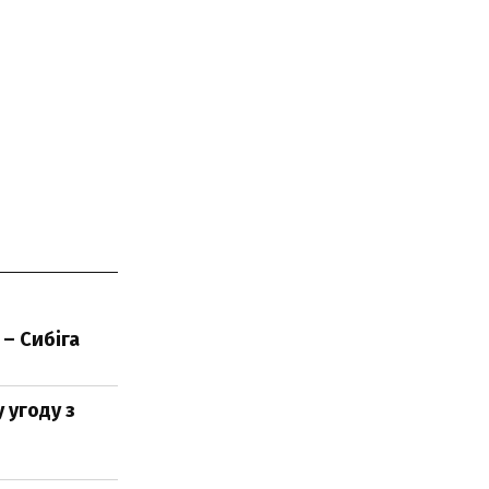
– Сибіга
 угоду з