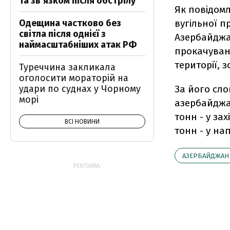
та звʼязком після обстрілу
Як повідомл
Одещина частково без
вугільної п
світла після однієї з
Азербайджа
наймасштабніших атак РФ
прокачуван
території, 
Туреччина закликала
оголосити мораторій на
удари по суднах у Чорному
За його сло
морі
азербайджа
тонн - у за
ВСІ НОВИНИ
тонн - у нап
АЗЕРБАЙДЖАН
РЕКЛАМА: