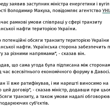
реду заявив заступник міністра енергетики і вугіл
сті Володимир Макуха, повідомляє агентство
УН
чає рамкові умови співпраці у сфері транзиту
нської нафти територією України.
о потенційні обсяги транзиту територією України
нської нафти. Українська сторона забезпечить п
у за різними напрямами", - сказав він.
дав, що сама угода була підписана між сторонами
ід час всесвітнього економічного форуму в Давосі.
н її вже ратифікував, і ми нарешті виносимо на
 цей договір", - сказав міністр, додавши при цьо
бсяги транзиту, а також умови надалі обговорю
сподарюючих суб'єктів.