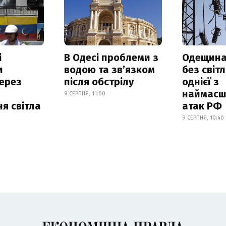
і
В Одесі проблеми з
Одещина
и
водою та звʼязком
без світл
ерез
після обстрілу
однієї з
наймасш
9 СЕРПНЯ, 11:00
я світла
атак РФ
9 СЕРПНЯ, 10:40