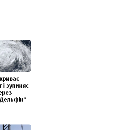
акриває
 і зупиняє
ерез
"Дельфін"