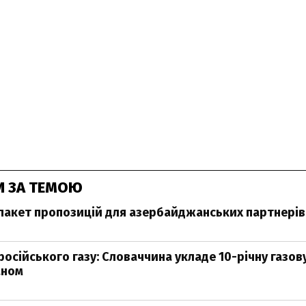
И ЗА ТЕМОЮ
 пакет пропозицій для азербайджанських партнерів 
російського газу: Словаччина укладе 10-річну газову
аном