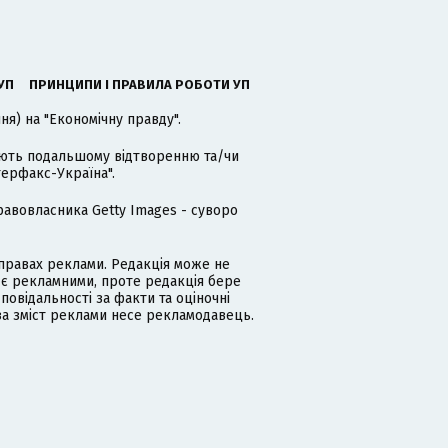
УП
ПРИНЦИПИ І ПРАВИЛА РОБОТИ УП
я) на "Економічну правду".
гають подальшому відтворенню та/чи
терфакс-Україна".
равовласника Getty Images - суворо
равах реклами. Редакція може не
 є рекламними, проте редакція бере
дповідальності за факти та оціночні
за зміст реклами несе рекламодавець.