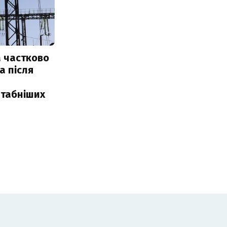
 частково
а після
табніших