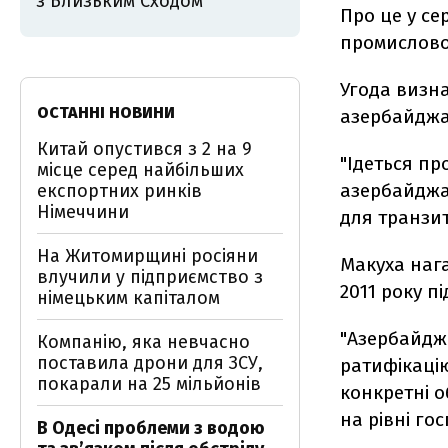
з Близьким Сходом
Про це у се
промислово
Угода визна
ОСТАННІ НОВИНИ
азербайджа
Китай опустився з 2 на 9
"Ідеться пр
місце серед найбільших
азербайджа
експортних ринків
Німеччини
для транзит
На Житомирщині росіяни
Макуха нага
влучили у підприємство з
2011 року п
німецьким капіталом
"Азербайджа
Компанію, яка невчасно
поставила дрони для ЗСУ,
ратифікацію
покарали на 25 мільйонів
конкретні о
на рівні го
В Одесі проблеми з водою