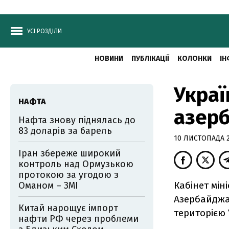
УСІ РОЗДІЛИ
НОВИНИ
ПУБЛІКАЦІЇ
КОЛОНКИ
ІН
Украї
НАФТА
азер
Нафта знову піднялась до
83 доларів за барель
10 ЛИСТОПАДА 20
Іран збереже широкий
контроль над Ормузькою
протокою за угодою з
Кабінет мін
Оманом – ЗМІ
Азербайджа
Китай нарощує імпорт
територією 
нафти РФ через проблеми