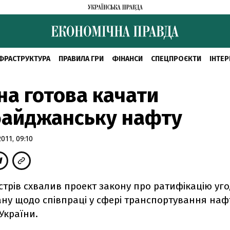
ФРАСТРУКТУРА
ПРАВИЛА ГРИ
ФІНАНСИ
СПЕЦПРОЄКТИ
ІНТЕР
на готова качати
байджанську нафту
11, 09:10
істрів схвалив проект закону про ратифікацію уг
ну щодо співпраці у сфері транспортування наф
України.