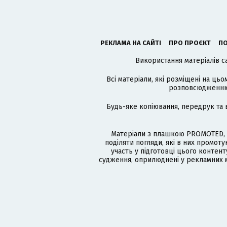
РЕКЛАМА НА САЙТІ
ПРО ПРОЄКТ
ПО
Використання матеріалів с
Всі матеріали, які розміщені на цьо
розповсюдженню в
Будь-яке копіювання, передрук та 
Матеріали з плашкою PROMOTED, 
поділяти погляди, які в них промо
участь у підготовці цього контенту
судження, оприлюднені у рекламних м