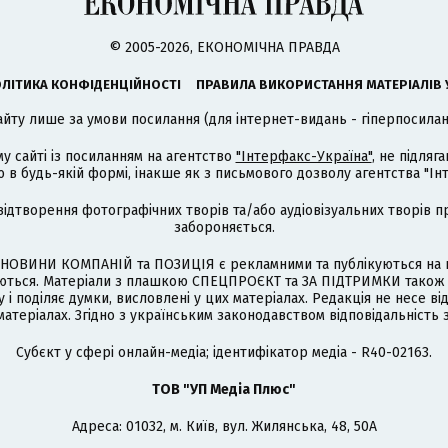
© 2005-2026, ЕКОНОМІЧНА ПРАВДА
ЛІТИКА КОНФІДЕНЦІЙНОСТІ
ПРАВИЛА ВИКОРИСТАННЯ МАТЕРІАЛІВ 
айту лише за умови посилання (для інтернет-видань - гіперпосиланн
му сайті із посиланням на агентство
"Інтерфакс-Україна"
, не підля
 будь-якій формі, інакше як з письмового дозволу агентства "Ін
відтворення фотографічних творів та/або аудіовізуальних творів п
забороняється.
НОВИНИ КОМПАНІЙ та ПОЗИЦІЯ є рекламними та публікуються на п
туються. Матеріали з плашкою СПЕЦПРОЄКТ та ЗА ПІДТРИМКИ також
 і поділяє думки, висловлені у цих матеріалах. Редакція не несе ві
атеріалах. Згідно з українським законодавством відповідальність 
Cубєкт у сфері онлайн-медіа; ідентифікатор медіа - R40-02163.
ТОВ "УП Медіа Плюс"
Адреса: 01032, м. Київ, вул. Жилянська, 48, 50А