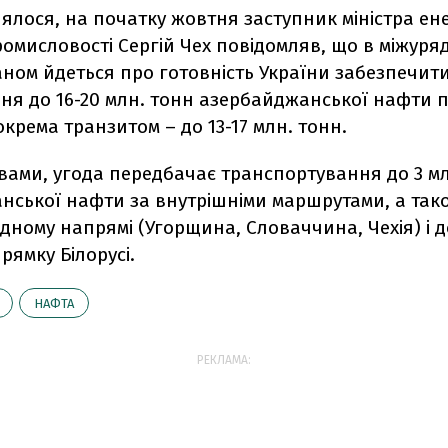
ялося, на початку жовтня заступник міністра ене
ромисловості Сергій Чех повідомляв, що в міжуряд
ном йдеться про готовність України забезпечит
ня до 16-20 млн. тонн азербайджанської нафти п
зокрема транзитом – до 13-17 млн. тонн.
вами, угода передбачає транспортування до 3 м
нської нафти за внутрішніми маршрутами, а тако
хідному напрямі (Угорщина, Словаччина, Чехія) і д
рямку Білорусі.
НАФТА
РЕКЛАМА: