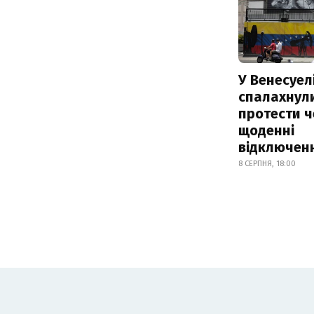
У Венесуел
спалахнул
протести ч
щоденні
відключенн
8 СЕРПНЯ, 18:00