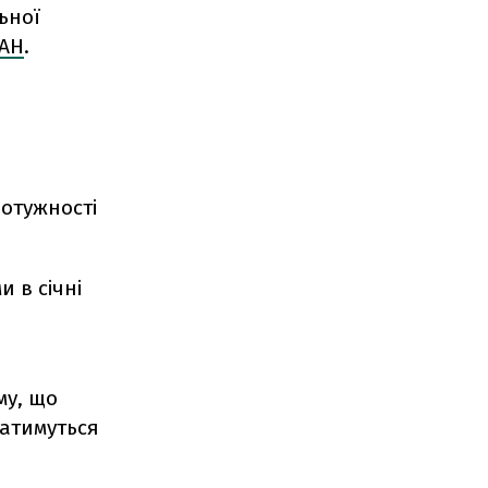
ьної
ІАН
.
отужності
 в січні
му, що
ватимуться