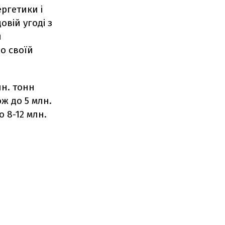
ргетики і
овій угоді з
и
о своїй
лн. тонн
ж до 5 млн.
о 8-12 млн.