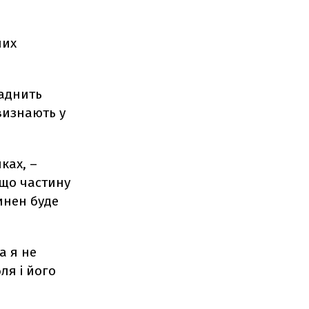
них
ладнить
визнають у
ках, –
 що частину
инен буде
а я не
ля і його