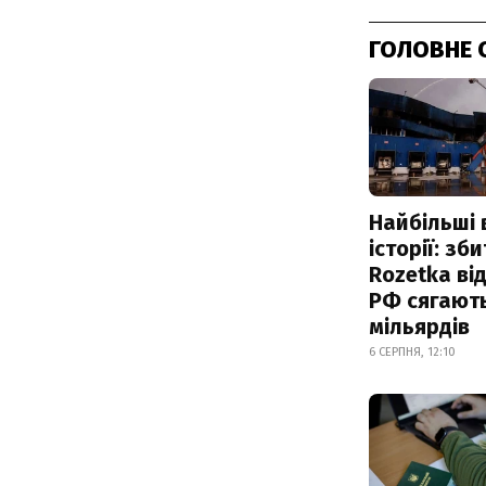
ГОЛОВНЕ 
Найбільші 
історії: зб
Rozetka від
РФ сягают
мільярдів
6 СЕРПНЯ, 12:10