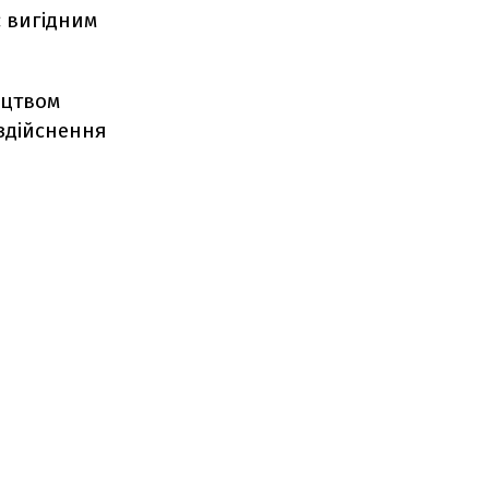
є вигідним
ицтвом
 здійснення