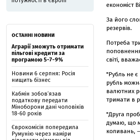
потужності в Європі
економіст В
За його сл
резервів.
ОСТАННІ НОВИНИ
Потреба три
Аграрії зможуть отримати
поповнення 
пільгові кредити за
світі, вваж
програмою 5-7-9%
Новини 6 серпня: Росія
"Рубль не є
нищить бізнес
рубль можна
валютних р
Кабмін зобовʼязав
тримати в р
податкову передати
Міноборони дані чоловіків
18-60 років
"Друга проб
думаю, що м
Єврокомісія попередила
коливань, –
Румунію через наміри