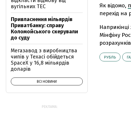
відкласти відмову від
Як відомо,
п
вугільних ТЕС
перехід на р
Привласнення мільярдів
Приватбанку: справу
Наприкінці
Коломойського скерували
Мінфіну Рос
до суду
розрахунків
Мегазавод з виробництва
чипів у Техасі обійдеться
РУБЛЬ
ГА
SpaceX у 16,8 мільярдів
доларів
ВСІ НОВИНИ
РЕКЛАМА: