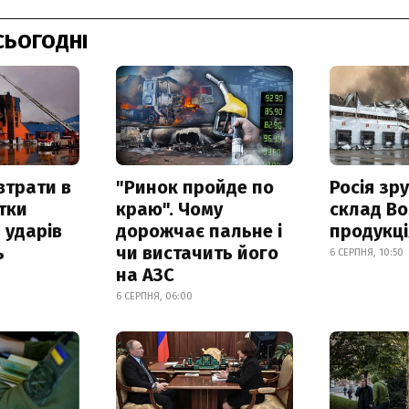
СЬОГОДНІ
втрати в
"Ринок пройде по
Росія зр
итки
краю". Чому
склад Bo
 ударів
дорожчає пальне і
продукц
ь
чи вистачить його
6 СЕРПНЯ, 10:50
на АЗС
6 СЕРПНЯ, 06:00