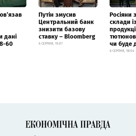
овʼязав
Путін змусив
Росіяни
Центральний банк
склади і
знизити базову
продукці
и дані
ставку – Bloomberg
тютюнови
18-60
чи буде 
6 СЕРПНЯ, 15:07
6 СЕРПНЯ, 18:04