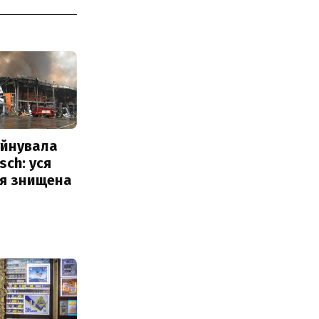
уйнувала
sch: уся
ія знищена