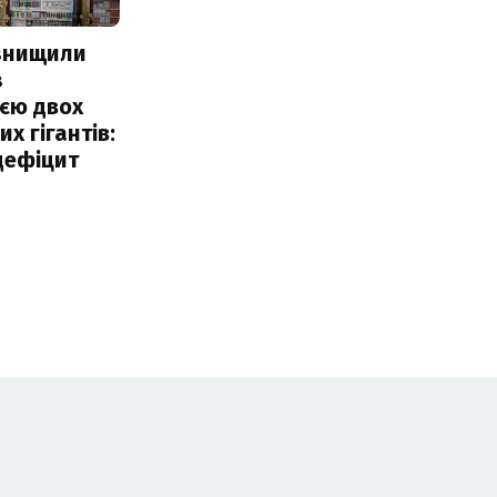
 знищили
з
єю двох
х гігантів:
дефіцит