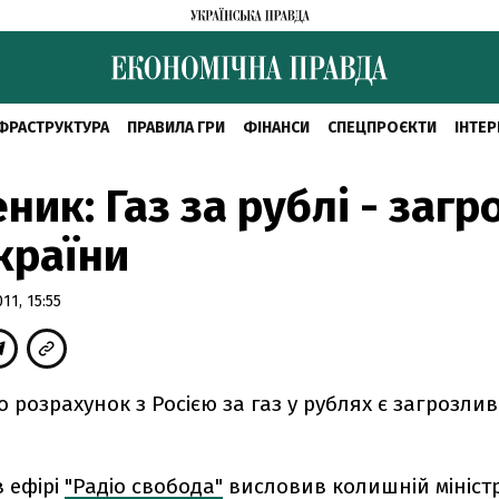
ФРАСТРУКТУРА
ПРАВИЛА ГРИ
ФІНАНСИ
СПЕЦПРОЄКТИ
ІНТЕР
ник: Газ за рублі - загр
країни
1, 15:55
 розрахунок з Росією за газ у рублях є загрозли
в ефірі
"Радіо свобода"
висловив колишній міністр