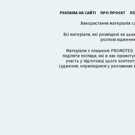
РЕКЛАМА НА САЙТІ
ПРО ПРОЄКТ
ПО
Використання матеріалів с
Всі матеріали, які розміщені на цьо
розповсюдженню в
Матеріали з плашкою PROMOTED, 
поділяти погляди, які в них промо
участь у підготовці цього контенту
судження, оприлюднені у рекламних м