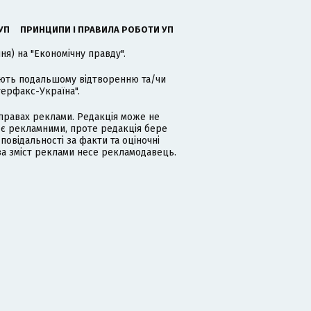
УП
ПРИНЦИПИ І ПРАВИЛА РОБОТИ УП
я) на "Економічну правду".
гають подальшому відтворенню та/чи
терфакс-Україна".
равах реклами. Редакція може не
 є рекламними, проте редакція бере
дповідальності за факти та оціночні
за зміст реклами несе рекламодавець.