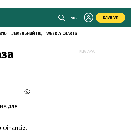
КЛУБ УП
УКР
В'Ю
ЗЕМЕЛЬНИЙ ГІД
WEEKLY CHARTS
оза
РЕКЛАМА:
вим для
 фінансів,