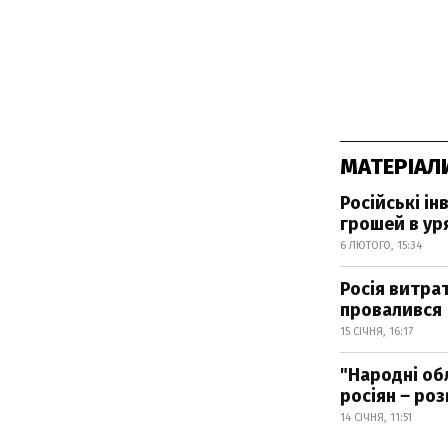
МАТЕРІАЛ
Російські і
грошей в ур
6 ЛЮТОГО, 15:34
Росія витрат
провалився
15 СІЧНЯ, 16:17
"Народні об
росіян ‒ роз
14 СІЧНЯ, 11:51