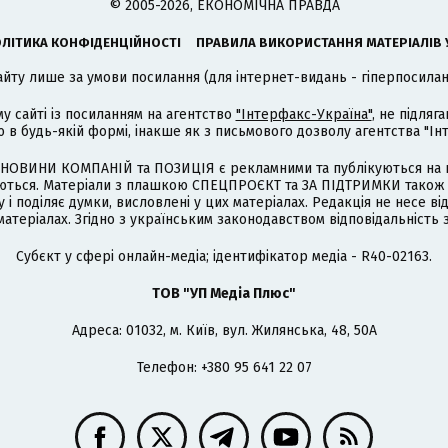
© 2005-2026, ЕКОНОМІЧНА ПРАВДА
ЛІТИКА КОНФІДЕНЦІЙНОСТІ
ПРАВИЛА ВИКОРИСТАННЯ МАТЕРІАЛІВ 
айту лише за умови посилання (для інтернет-видань - гіперпосиланн
му сайті із посиланням на агентство
"Інтерфакс-Україна"
, не підля
 будь-якій формі, інакше як з письмового дозволу агентства "Ін
НОВИНИ КОМПАНІЙ та ПОЗИЦІЯ є рекламними та публікуються на п
туються. Матеріали з плашкою СПЕЦПРОЄКТ та ЗА ПІДТРИМКИ також
 і поділяє думки, висловлені у цих матеріалах. Редакція не несе ві
атеріалах. Згідно з українським законодавством відповідальність 
Cубєкт у сфері онлайн-медіа; ідентифікатор медіа - R40-02163.
ТОВ "УП Медіа Плюс"
Адреса: 01032, м. Київ, вул. Жилянська, 48, 50А
Телефон: +380 95 641 22 07