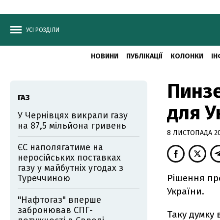
УСІ РОЗДІЛИ
НОВИНИ
ПУБЛІКАЦІЇ
КОЛОНКИ
ІН
Пинзе
ГАЗ
для У
У Чернівцях викрали газу
на 87,5 мільйона гривень
8 ЛИСТОПАДА 201
ЄС наполягатиме на
неросійських поставках
газу у майбутніх угодах з
Рішення про
Туреччиною
України.
"Нафтогаз" вперше
забронював СПГ-
Таку думку 