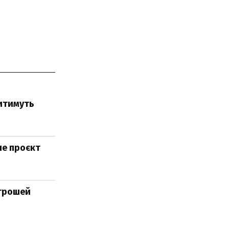
ситимуть
ле проєкт
 грошей