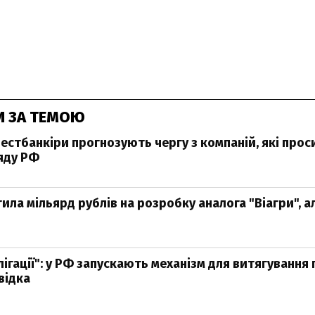
И ЗА ТЕМОЮ
нвестбанкіри прогнозують чергу з компаній, які про
яду РФ
ила мільярд рублів на розробку аналога "Віагри", а
лігації": у РФ запускають механізм для витягування
відка