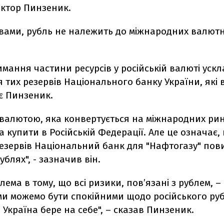
іктор Пинзеник.
овами, рубль не належить до міжнародних валют
мання частини ресурсів у російській валюті уск
тих резервів Національного банку України, які 
ає Пинзеник.
 валютою, яка конвертується на міжнародних рин
 купити в Російській Федерації. Але це означає,
езервів Національний банк для "Нафтогазу" пов
ублях", - зазначив він.
лема в тому, що всі ризики, пов’язані з рублем, – 
и можемо бути спокійними щодо російського руб
 Україна бере на себе", – сказав Пинзеник.