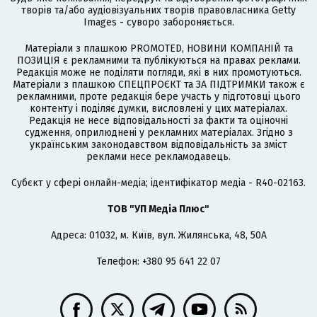
творів та/або аудіовізуальних творів правовласника Getty
Images - суворо забороняється.
Матеріали з плашкою PROMOTED, НОВИНИ КОМПАНІЙ та
ПОЗИЦІЯ є рекламними та публікуються на правах реклами.
Редакція може не поділяти погляди, які в них промотуються.
Матеріали з плашкою СПЕЦПРОЄКТ та ЗА ПІДТРИМКИ також є
рекламними, проте редакція бере участь у підготовці цього
контенту і поділяє думки, висловлені у цих матеріалах.
Редакція не несе відповідальності за факти та оціночні
судження, оприлюднені у рекламних матеріалах. Згідно з
українським законодавством відповідальність за зміст
реклами несе рекламодавець.
Cубєкт у сфері онлайн-медіа; ідентифікатор медіа - R40-02163.
ТОВ "УП Медіа Плюс"
Адреса: 01032, м. Київ, вул. Жилянська, 48, 50А
Телефон: +380 95 641 22 07