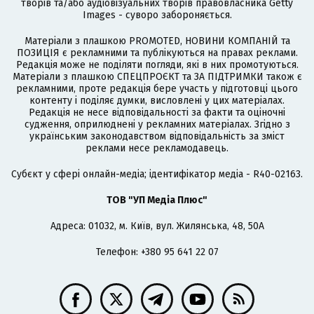
творів та/або аудіовізуальних творів правовласника Getty
Images - суворо забороняється.
Матеріали з плашкою PROMOTED, НОВИНИ КОМПАНІЙ та
ПОЗИЦІЯ є рекламними та публікуються на правах реклами.
Редакція може не поділяти погляди, які в них промотуються.
Матеріали з плашкою СПЕЦПРОЄКТ та ЗА ПІДТРИМКИ також є
рекламними, проте редакція бере участь у підготовці цього
контенту і поділяє думки, висловлені у цих матеріалах.
Редакція не несе відповідальності за факти та оціночні
судження, оприлюднені у рекламних матеріалах. Згідно з
українським законодавством відповідальність за зміст
реклами несе рекламодавець.
Cубєкт у сфері онлайн-медіа; ідентифікатор медіа - R40-02163.
ТОВ "УП Медіа Плюс"
Адреса: 01032, м. Київ, вул. Жилянська, 48, 50А
Телефон: +380 95 641 22 07