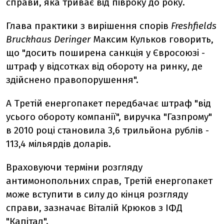
справи, яка триває від півроку до року.
Глава практики з вирішення спорів
Freshfields
Bruckhaus Deringer
Максим Кульков говорить,
що "досить поширена санкція у Євросоюзі -
штраф у відсотках від обороту на ринку, де
здійснено правопорушення".
А Третій енергопакет передбачає штраф "від
усього обороту компанії", виручка "Газпрому"
в 2010 році становила 3,6 трильйона рублів -
113,4 мільярдів доларів.
Враховуючи терміни розгляду
антимонопольних справ, Третій енергопакет
може вступити в силу до кінця розгляду
справи, зазначає Віталій Крюков з ІФД
"Капітал".