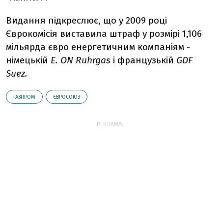
Видання підкреслює, що у 2009 році
Єврокомісія виставила штраф у розмірі 1,106
мільярда євро енергетичним компаніям -
німецькій
E. ON Ruhrgas
і французькій
GDF
Suez.
ГАЗПРОМ
ЄВРОСОЮЗ
РЕКЛАМА: