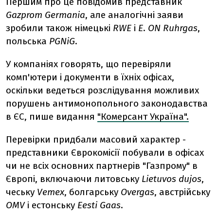
Першим про це повідомив представник
Gazprom Germania
, але аналогічні заяви
зробили також німецькі
RWE
і
E
.
ON Ruhrgas
,
польська
PGNiG
.
У компаніях говорять, що перевіряли
комп'ютери і документи в їхніх офісах,
оскільки ведеться розслідування можливих
порушень антимонопольного законодавства
в ЄС, пише видання
"Комерсант Україна".
Перевірки придбали масовий характер -
представники Єврокомісії побували в офісах
чи не всіх основних партнерів "Газпрому" в
Європі, включаючи литовську
Lietuvos dujos
,
чеську
Vemex
, болгарську
Overgas
, австрійську
OMV
і естонську
Eesti Gaas
.