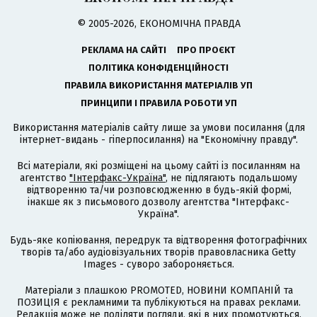
© 2005-2026, ЕКОНОМІЧНА ПРАВДА
РЕКЛАМА НА САЙТІ
ПРО ПРОЄКТ
ПОЛІТИКА КОНФІДЕНЦІЙНОСТІ
ПРАВИЛА ВИКОРИСТАННЯ МАТЕРІАЛІВ УП
ПРИНЦИПИ І ПРАВИЛА РОБОТИ УП
Використання матеріалів сайту лише за умови посилання (для
інтернет-видань - гіперпосилання) на "Економічну правду".
Всі матеріали, які розміщені на цьому сайті із посиланням на
агентство
"Інтерфакс-Україна"
, не підлягають подальшому
відтворенню та/чи розповсюдженню в будь-якій формі,
інакше як з письмового дозволу агентства "Інтерфакс-
Україна".
Будь-яке копіювання, передрук та відтворення фотографічних
творів та/або аудіовізуальних творів правовласника Getty
Images - суворо забороняється.
Матеріали з плашкою PROMOTED, НОВИНИ КОМПАНІЙ та
ПОЗИЦІЯ є рекламними та публікуються на правах реклами.
Редакція може не поділяти погляди, які в них промотуються.