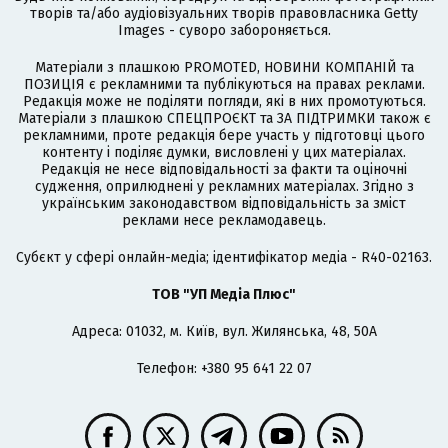
творів та/або аудіовізуальних творів правовласника Getty
Images - суворо забороняється.
Матеріали з плашкою PROMOTED, НОВИНИ КОМПАНІЙ та
ПОЗИЦІЯ є рекламними та публікуються на правах реклами.
Редакція може не поділяти погляди, які в них промотуються.
Матеріали з плашкою СПЕЦПРОЄКТ та ЗА ПІДТРИМКИ також є
рекламними, проте редакція бере участь у підготовці цього
контенту і поділяє думки, висловлені у цих матеріалах.
Редакція не несе відповідальності за факти та оціночні
судження, оприлюднені у рекламних матеріалах. Згідно з
українським законодавством відповідальність за зміст
реклами несе рекламодавець.
Cубєкт у сфері онлайн-медіа; ідентифікатор медіа - R40-02163.
ТОВ "УП Медіа Плюс"
Адреса: 01032, м. Київ, вул. Жилянська, 48, 50А
Телефон: +380 95 641 22 07