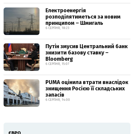
Електроенергія
розподілятиметься за новим
принципом – Шмигаль
6 СЕРПНЯ, 18:23
Путін змусив Центральний банк
знизити базову ставку –
Bloomberg
6 СЕРПНЯ, 15:07
PUMA оцінила втрати внаслідок
знищення Росією її складських
запасів
6 СЕРПНЯ, 14:00
ЄВРО