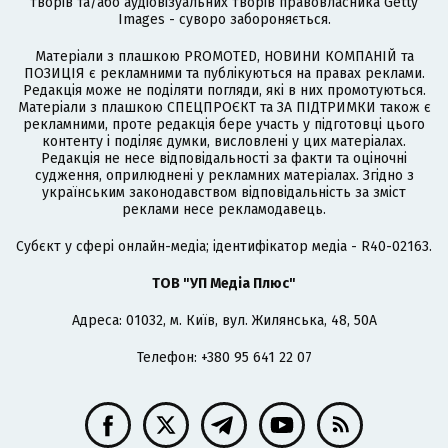
творів та/або аудіовізуальних творів правовласника Getty
Images - суворо забороняється.
Матеріали з плашкою PROMOTED, НОВИНИ КОМПАНІЙ та
ПОЗИЦІЯ є рекламними та публікуються на правах реклами.
Редакція може не поділяти погляди, які в них промотуються.
Матеріали з плашкою СПЕЦПРОЄКТ та ЗА ПІДТРИМКИ також є
рекламними, проте редакція бере участь у підготовці цього
контенту і поділяє думки, висловлені у цих матеріалах.
Редакція не несе відповідальності за факти та оціночні
судження, оприлюднені у рекламних матеріалах. Згідно з
українським законодавством відповідальність за зміст
реклами несе рекламодавець.
Cубєкт у сфері онлайн-медіа; ідентифікатор медіа - R40-02163.
ТОВ "УП Медіа Плюс"
Адреса: 01032, м. Київ, вул. Жилянська, 48, 50А
Телефон: +380 95 641 22 07