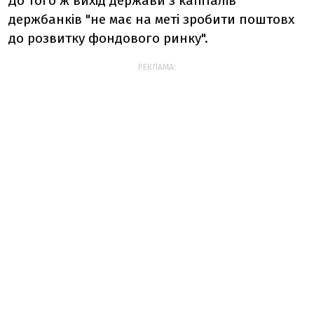
До того ж вихід держави з капіталів
держбанків "не має на меті зробити поштовх
до розвитку фондового ринку".
РЕКЛАМА: