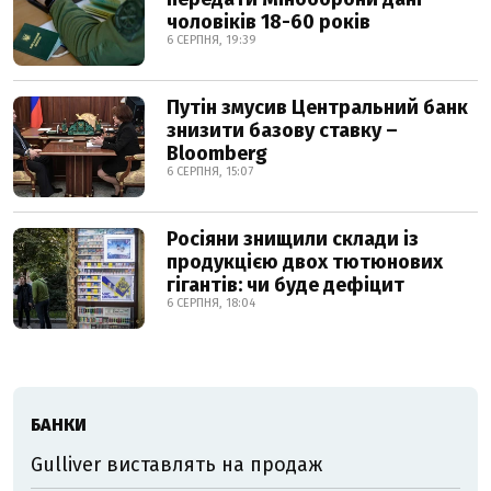
чоловіків 18-60 років
6 СЕРПНЯ, 19:39
Путін змусив Центральний банк
знизити базову ставку –
Bloomberg
6 СЕРПНЯ, 15:07
Росіяни знищили склади із
продукцією двох тютюнових
гігантів: чи буде дефіцит
6 СЕРПНЯ, 18:04
БАНКИ
Gulliver виставлять на продаж