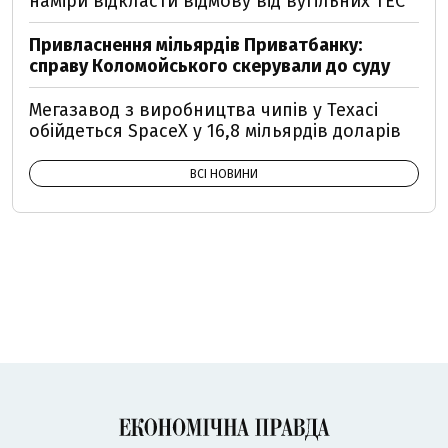
наміри відкласти відмову від вугільних ТЕС
Привласнення мільярдів Приватбанку:
справу Коломойського скерували до суду
Мегазавод з виробництва чипів у Техасі
обійдеться SpaceX у 16,8 мільярдів доларів
ВСІ НОВИНИ