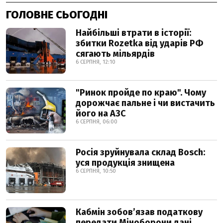
ГОЛОВНЕ СЬОГОДНІ
Найбільші втрати в історії:
збитки Rozetka від ударів РФ
сягають мільярдів
6 СЕРПНЯ, 12:10
"Ринок пройде по краю". Чому
дорожчає пальне і чи вистачить
його на АЗС
6 СЕРПНЯ, 06:00
Росія зруйнувала склад Bosch:
уся продукція знищена
6 СЕРПНЯ, 10:50
Кабмін зобовʼязав податкову
передати Міноборони дані