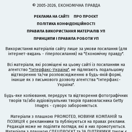
© 2005-2026, ЕКОНОМІЧНА ПРАВДА
РЕКЛАМА НА САЙТІ
ПРО ПРОЄКТ
ПОЛІТИКА КОНФІДЕНЦІЙНОСТІ
ПРАВИЛА ВИКОРИСТАННЯ МАТЕРІАЛІВ УП
ПРИНЦИПИ І ПРАВИЛА РОБОТИ УП
Використання матеріалів сайту лише за умови посилання (для
інтернет-видань - гіперпосилання) на "Економічну правду".
Всі матеріали, які розміщені на цьому сайті із посиланням на
агентство
"Інтерфакс-Україна"
, не підлягають подальшому
відтворенню та/чи розповсюдженню в будь-якій формі,
інакше як з письмового дозволу агентства "Інтерфакс-
Україна".
Будь-яке копіювання, передрук та відтворення фотографічних
творів та/або аудіовізуальних творів правовласника Getty
Images - суворо забороняється.
Матеріали з плашкою PROMOTED, НОВИНИ КОМПАНІЙ та
ПОЗИЦІЯ є рекламними та публікуються на правах реклами.
Редакція може не поділяти погляди, які в них промотуються.
Матеріали з плашкою СПЕЦПРОЄКТ та ЗА ПІДТРИМКИ також є