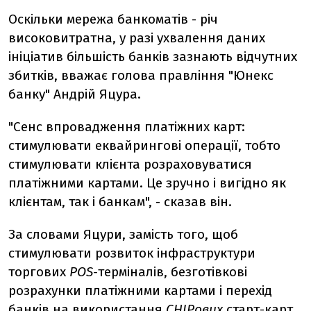
Оскільки мережа банкоматів - річ
високовитратна, у разі ухвалення даних
ініціатив більшість банків зазнають відчутних
збитків, вважає голова правління "Юнекс
банку" Андрій Яцура.
"Сенс впровадження платіжних карт:
стимулювати еквайрингові операції, тобто
стимулювати клієнта розраховуватися
платіжними картами. Це зручно і вигідно як
клієнтам, так і банкам", - сказав він.
За словами Яцури, замість того, щоб
стимулювати розвиток інфраструктури
торгових
POS
-терміналів, безготівкові
розрахунки платіжними картами і перехід
банків на використання
CHIPових
старт-карт,