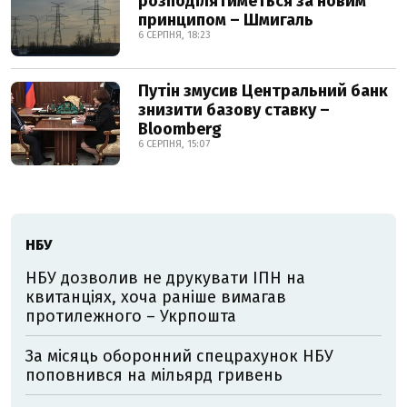
розподілятиметься за новим
принципом – Шмигаль
6 СЕРПНЯ, 18:23
Путін змусив Центральний банк
знизити базову ставку –
Bloomberg
6 СЕРПНЯ, 15:07
НБУ
НБУ дозволив не друкувати ІПН на
квитанціях, хоча раніше вимагав
протилежного – Укрпошта
За місяць оборонний спецрахунок НБУ
поповнився на мільярд гривень