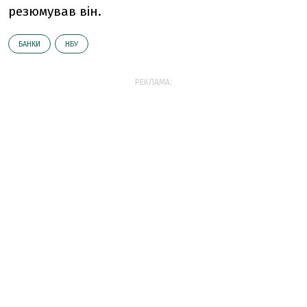
резюмував він.
БАНКИ
НБУ
РЕКЛАМА: