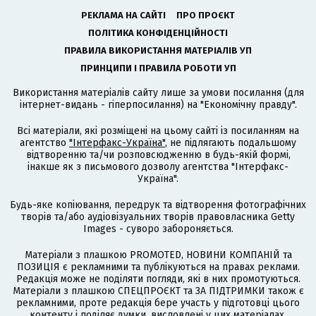
РЕКЛАМА НА САЙТІ
ПРО ПРОЄКТ
ПОЛІТИКА КОНФІДЕНЦІЙНОСТІ
ПРАВИЛА ВИКОРИСТАННЯ МАТЕРІАЛІВ УП
ПРИНЦИПИ І ПРАВИЛА РОБОТИ УП
Використання матеріалів сайту лише за умови посилання (для
інтернет-видань - гіперпосилання) на "Економічну правду".
Всі матеріали, які розміщені на цьому сайті із посиланням на
агентство
"Інтерфакс-Україна"
, не підлягають подальшому
відтворенню та/чи розповсюдженню в будь-якій формі,
інакше як з письмового дозволу агентства "Інтерфакс-
Україна".
Будь-яке копіювання, передрук та відтворення фотографічних
творів та/або аудіовізуальних творів правовласника Getty
Images - суворо забороняється.
Матеріали з плашкою PROMOTED, НОВИНИ КОМПАНІЙ та
ПОЗИЦІЯ є рекламними та публікуються на правах реклами.
Редакція може не поділяти погляди, які в них промотуються.
Матеріали з плашкою СПЕЦПРОЄКТ та ЗА ПІДТРИМКИ також є
рекламними, проте редакція бере участь у підготовці цього
контенту і поділяє думки, висловлені у цих матеріалах.