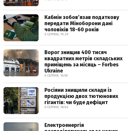
Кабмін зобовʼязав податкову
передати Міноборони дані
чоловіків 18-60 років
6 СЕРПНЯ, 19:39
Ворог знищив 400 тисяч
квадратних метрів складських
приміщень за місяць – Forbes
Ukraine
6 СЕРПНЯ, 16:50
Росіяни знищили склади із
продукцією двох тютюнових
гігантів: чи буде дефіцит
6 СЕРПНЯ, 18:04
Електроенергія