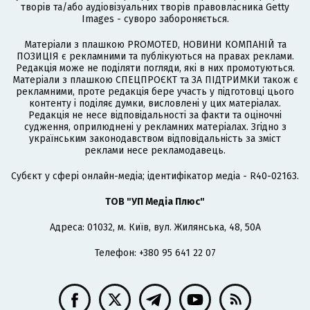
творів та/або аудіовізуальних творів правовласника Getty
Images - суворо забороняється.
Матеріали з плашкою PROMOTED, НОВИНИ КОМПАНІЙ та
ПОЗИЦІЯ є рекламними та публікуються на правах реклами.
Редакція може не поділяти погляди, які в них промотуються.
Матеріали з плашкою СПЕЦПРОЄКТ та ЗА ПІДТРИМКИ також є
рекламними, проте редакція бере участь у підготовці цього
контенту і поділяє думки, висловлені у цих матеріалах.
Редакція не несе відповідальності за факти та оціночні
судження, оприлюднені у рекламних матеріалах. Згідно з
українським законодавством відповідальність за зміст
реклами несе рекламодавець.
Cубєкт у сфері онлайн-медіа; ідентифікатор медіа - R40-02163.
ТОВ "УП Медіа Плюс"
Адреса: 01032, м. Київ, вул. Жилянська, 48, 50А
Телефон: +380 95 641 22 07