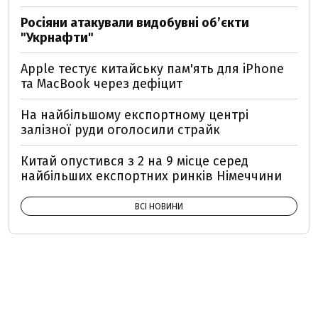
Росіяни атакували видобувні обʼєкти
"Укрнафти"
Apple тестує китайську пам'ять для iPhone
та MacBook через дефіцит
На найбільшому експортному центрі
залізної руди оголосили страйк
Китай опустився з 2 на 9 місце серед
найбільших експортних ринків Німеччини
ВСІ НОВИНИ