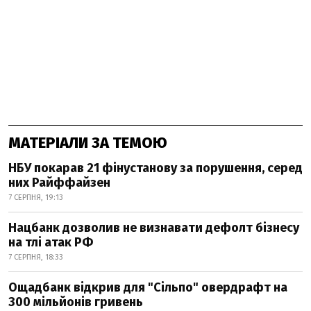
МАТЕРІАЛИ ЗА ТЕМОЮ
НБУ покарав 21 фінустанову за порушення, серед
них Райффайзен
7 СЕРПНЯ, 19:13
Нацбанк дозволив не визнавати дефолт бізнесу
на тлі атак РФ
7 СЕРПНЯ, 18:33
Ощадбанк відкрив для "Сільпо" овердрафт на
300 мільйонів гривень