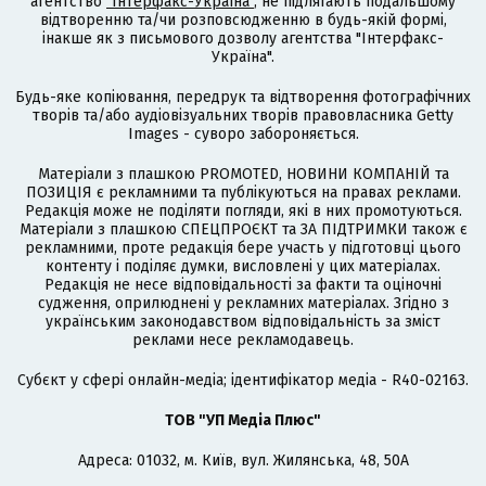
агентство
"Інтерфакс-Україна"
, не підлягають подальшому
відтворенню та/чи розповсюдженню в будь-якій формі,
інакше як з письмового дозволу агентства "Інтерфакс-
Україна".
Будь-яке копіювання, передрук та відтворення фотографічних
творів та/або аудіовізуальних творів правовласника Getty
Images - суворо забороняється.
Матеріали з плашкою PROMOTED, НОВИНИ КОМПАНІЙ та
ПОЗИЦІЯ є рекламними та публікуються на правах реклами.
Редакція може не поділяти погляди, які в них промотуються.
Матеріали з плашкою СПЕЦПРОЄКТ та ЗА ПІДТРИМКИ також є
рекламними, проте редакція бере участь у підготовці цього
контенту і поділяє думки, висловлені у цих матеріалах.
Редакція не несе відповідальності за факти та оціночні
судження, оприлюднені у рекламних матеріалах. Згідно з
українським законодавством відповідальність за зміст
реклами несе рекламодавець.
Cубєкт у сфері онлайн-медіа; ідентифікатор медіа - R40-02163.
ТОВ "УП Медіа Плюс"
Адреса: 01032, м. Київ, вул. Жилянська, 48, 50А