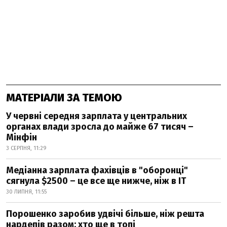
МАТЕРІАЛИ ЗА ТЕМОЮ
У червні середня зарплата у центральних
органах влади зросла до майже 67 тисяч –
Мінфін
3 СЕРПНЯ, 11:29
Медіанна зарплата фахівців в "оборонці"
сягнула $2500 – це все ще нижче, ніж в IT
30 ЛИПНЯ, 11:55
Порошенко заробив удвічі більше, ніж решта
нардепів разом: хто ще в топі