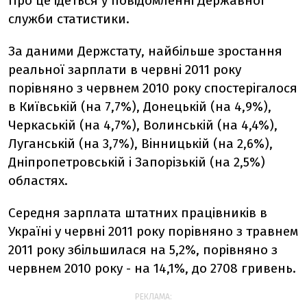
Про це ідеться у повідомленні Державної
служби статистики.
За даними Держстату, найбiльше зростання
реальної зарплати в червнi 2011 року
порiвняно з червнем 2010 року спостерiгалося
в Київськiй (на 7,7%), Донецькiй (на 4,9%),
Черкаськiй (на 4,7%), Волинськiй (на 4,4%),
Луганськiй (на 3,7%), Вiнницькiй (на 2,6%),
Днiпропетровськiй i Запорiзькiй (на 2,5%)
областях.
Середня зарплата штатних працiвникiв в
Українi у червнi 2011 року порiвняно з травнем
2011 року збiльшилася на 5,2%, порiвняно з
червнем 2010 року - на 14,1%, до 2708 гривень.
РЕКЛАМА: