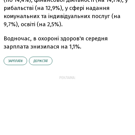
рибальствi (на 12,9%), у сферi надання
комунальних та iндивiдуальних послуг (на
9,7%), освiтi (на 2,5%).
Водночас, в охоронi здоров'я середня
зарплата знизилася на 1,1%.
ЗАРПЛАТИ
ДЕРЖСТАТ
РЕКЛАМА: