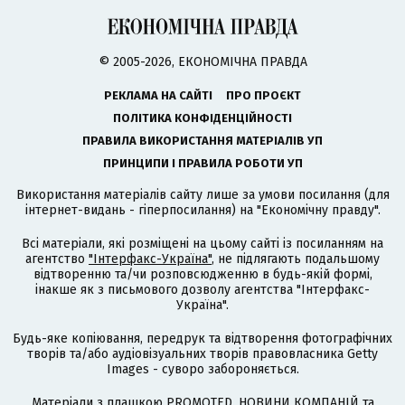
© 2005-2026, ЕКОНОМІЧНА ПРАВДА
РЕКЛАМА НА САЙТІ
ПРО ПРОЄКТ
ПОЛІТИКА КОНФІДЕНЦІЙНОСТІ
ПРАВИЛА ВИКОРИСТАННЯ МАТЕРІАЛІВ УП
ПРИНЦИПИ І ПРАВИЛА РОБОТИ УП
Використання матеріалів сайту лише за умови посилання (для
інтернет-видань - гіперпосилання) на "Економічну правду".
Всі матеріали, які розміщені на цьому сайті із посиланням на
агентство
"Інтерфакс-Україна"
, не підлягають подальшому
відтворенню та/чи розповсюдженню в будь-якій формі,
інакше як з письмового дозволу агентства "Інтерфакс-
Україна".
Будь-яке копіювання, передрук та відтворення фотографічних
творів та/або аудіовізуальних творів правовласника Getty
Images - суворо забороняється.
Матеріали з плашкою PROMOTED, НОВИНИ КОМПАНІЙ та