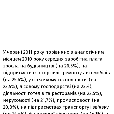
У червнi 2011 року порiвняно з аналогiчним
мiсяцем 2010 року середня заробiтна плата
зросла на будiвництвi (на 26,5%), на
пiдприємствах з торгiвлi i ремонту автомобiлiв
(на 25,4%), у сiльському господарствi (на
23,5%), лiсовому господарствi (на 23%),
дiяльностi готелiв та ресторанiв (на 22,5%),
нерухомостi (на 21,7%), промисловостi (на
20,8%), на пiдприємствах транспорту i зв'язку
(по 14,4%), фiнансової дiяльностi (на 14,1%), у