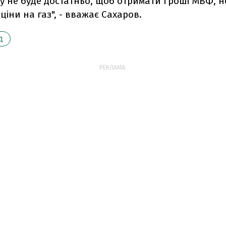
у не буде достатньо, щоб отримати гроші МВФ, н
ціни на газ", - вважає Сахаров.
Д
РЕКЛАМА: