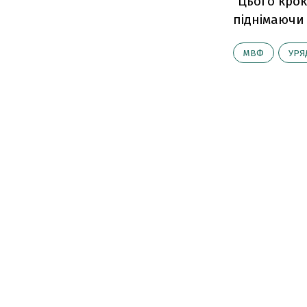
"Цього крок
піднімаючи 
МВФ
УРЯ