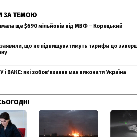
И ЗА ТЕМОЮ
имала ще $690 мільйонів від МВФ – Корецький
 заявили, що не підвищуватимуть тарифи до завер
ану
 і ВАКС: які зобов’язання має виконати Україна
СЬОГОДНІ