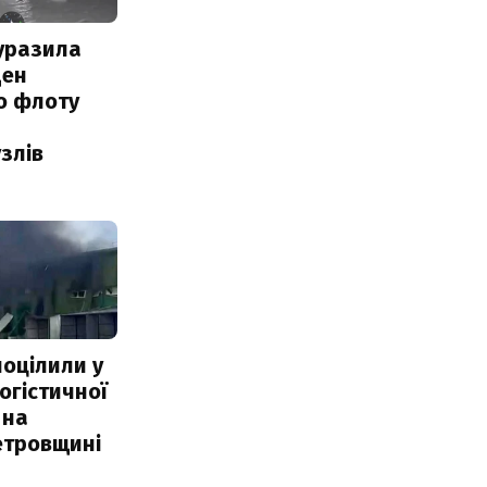
уразила
ден
о флоту
злів
поцілили у
огістичної
 на
етровщині