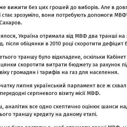
же вижити без цих грошей до виборів. Але в дов
 стає зрозуміло, вони потребують допомоги МВФ"
Сахаров.
ялося, Україна отримала від МВФ два транші на
рд. після обіцянки в 2010 році скоротити дефіцит
тього траншу було відкладене, оскільки Кабінет 
іцянки скоротити витрати бюджету за рахунок 
віку громадян і тарифів на газ для населення.
очатку липня український парламент все ж схвал
ередодні серпневого візиту місії МВФ.
ш, аналітик все одно скептично оцінює шанси н
тього траншу кредиту на даному етапі.