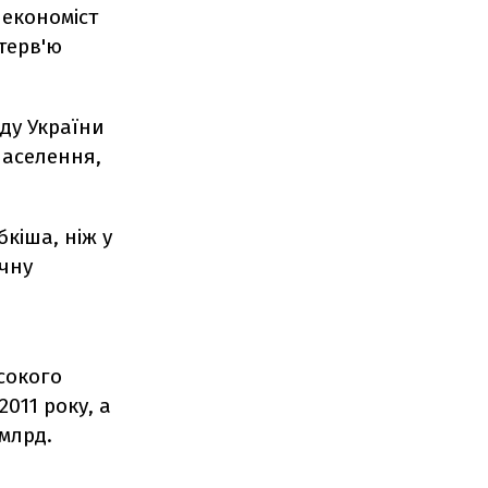
 економіст
нтерв'ю
яду України
населення,
кіша, ніж у
ічну
сокого
2011 року, а
 млрд.