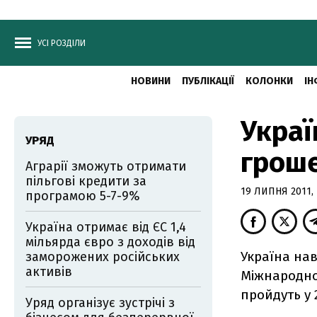
УСІ РОЗДІЛИ
НОВИНИ
ПУБЛІКАЦІЇ
КОЛОНКИ
ІН
Украї
УРЯД
гроше
Аграрії зможуть отримати
пільгові кредити за
19 ЛИПНЯ 2011, 
програмою 5-7-9%
Україна отримає від ЄС 1,4
мільярда євро з доходів від
Україна на
заморожених російських
активів
Міжнародно
пройдуть у 2
Уряд організує зустрічі з