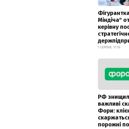
Фігурантка
Міндіча" 
керівну по
стратегічн
держпідпр
7 СЕРПНЯ, 17:10
РФ знищи
важливі с
Фори: кліє
скаржатьс
порожні по