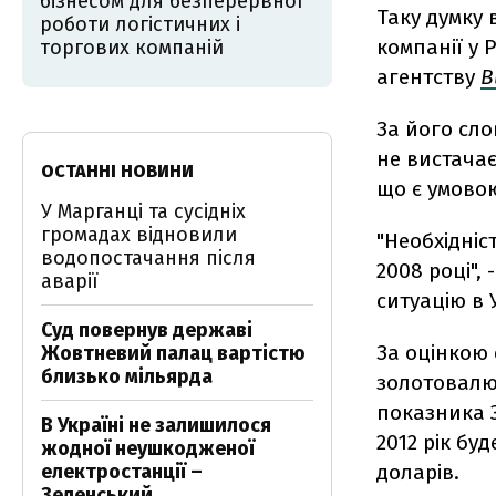
бізнесом для безперервної
Таку думку
роботи логістичних і
компанії у 
торгових компаній
агентству
B
За його сло
не вистачає
ОСТАННІ НОВИНИ
що є умово
У Марганці та сусідніх
громадах відновили
"Необхідніс
водопостачання після
2008 році",
аварії
ситуацію в У
Суд повернув державі
За оцінкою
Жовтневий палац вартістю
близько мільярда
золотовалю
показника 3
В Україні не залишилося
2012 рік бу
жодної неушкодженої
електростанції –
доларів.
Зеленський