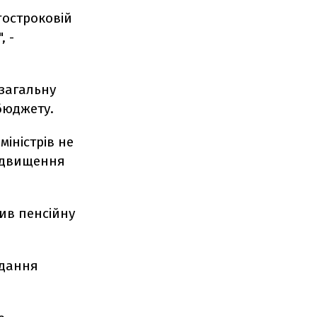
гостроковій
, -
 загальну
 бюджету.
міністрів не
підвищення
ив пенсійну
адання