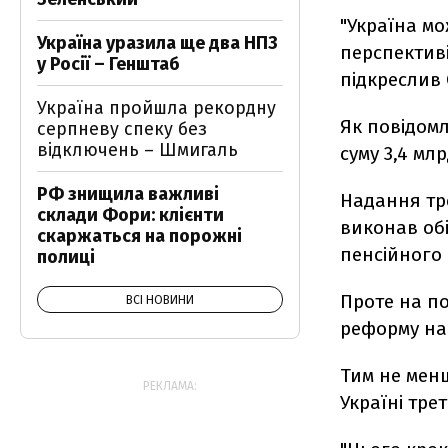
"Україна мо
Україна уразила ще два НПЗ
перспективі
у Росії – Генштаб
підкреслив 
Україна пройшла рекордну
Як повідомл
серпневу спеку без
відключень – Шмигаль
суму 3,4 мл
РФ знищила важливі
Надання тре
склади Фори: клієнти
виконав об
скаржаться на порожні
пенсійного 
полиці
Проте на п
ВСІ НОВИНИ
реформу нап
Тим не мен
РЕКЛАМА:
Україні тре