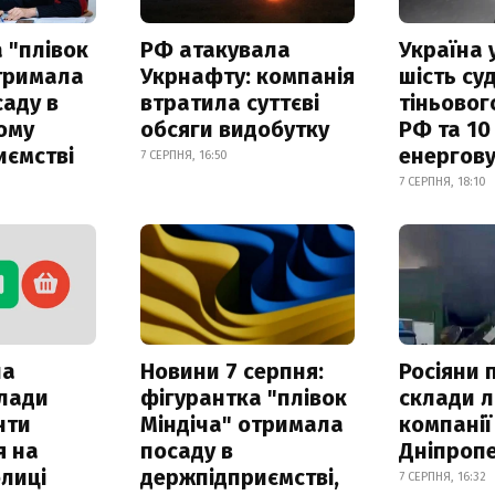
 "плівок
РФ атакувала
Україна 
отримала
Укрнафту: компанія
шість су
саду в
втратила суттєві
тіньовог
ому
обсяги видобутку
РФ та 10
иємстві
енергову
7 СЕРПНЯ, 16:50
7 СЕРПНЯ, 18:10
ла
Новини 7 серпня:
Росіяни 
клади
фігурантка "плівок
склади л
нти
Міндіча" отримала
компанії
я на
посаду в
Дніпроп
лиці
держпідприємстві,
7 СЕРПНЯ, 16:32