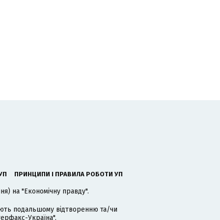
УП
ПРИНЦИПИ І ПРАВИЛА РОБОТИ УП
я) на "Економічну правду".
гають подальшому відтворенню та/чи
терфакс-Україна".