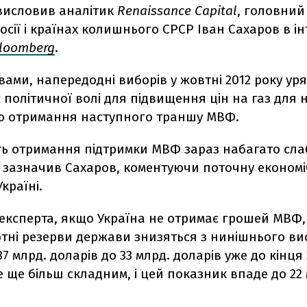
 висловив аналітик
Renaissance Capital
, головний
Росії і країнах колишнього СРСР Іван Сахаров в і
loomberg
.
вами, напередодні виборів у жовтні 2012 року ур
 політичної волі для підвищення цін на газ для 
ю отримання наступного траншу МВФ.
ть отримання підтримки МВФ зараз набагато слаб
 - зазначив Сахаров, коментуючи поточну економ
країні.
 експерта, якщо Україна не отримає грошей МВФ,
тні резерви держави знизяться з нинішнього ви
7 млрд. доларів до 33 млрд. доларів уже до кінця 
де ще більш складним, і цей показник впаде до 22